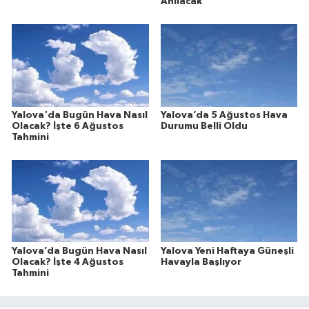
Anılacak
Yalova'da Bugün Hava Nasıl
Yalova’da 5 Ağustos Hava
Olacak? İşte 6 Ağustos
Durumu Belli Oldu
Tahmini
Yalova’da Bugün Hava Nasıl
Yalova Yeni Haftaya Güneşli
Olacak? İşte 4 Ağustos
Havayla Başlıyor
Tahmini