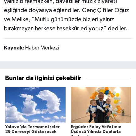
yalnız bırakmazken, davetliler müzik ziyafeti
eşliğinde doyasıya eğlendiler. Genç Çiftler Oğuz
ve Melike, “Mutlu günümüzde bizleri yalnız
bırakmayan herkese teşekkür ediyoruz” dediler.
Kaynak:
Haber Merkezi
Bunlar da ilginizi çekebilir
Yalova'da Termometreler
Ergüder Falay Vefatının
29 Dereceyi Gösterecek
Üçüncü Yılında Dualarla