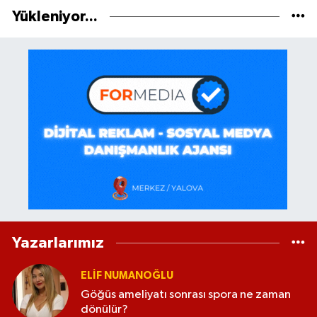
Yükleniyor...
Yazarlarımız
ELİF NUMANOĞLU
Göğüs ameliyatı sonrası spora ne zaman
dönülür?