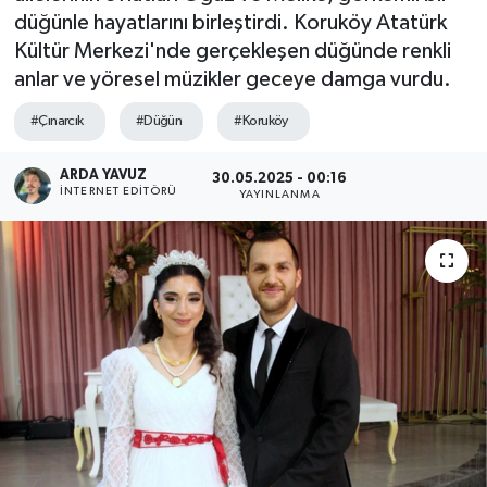
düğünle hayatlarını birleştirdi. Koruköy Atatürk
SPOR
Kültür Merkezi'nde gerçekleşen düğünde renkli
anlar ve yöresel müzikler geceye damga vurdu.
ULUSAL
#Çınarcık
#Düğün
#Koruköy
İLÇELERİMİZ
ARDA YAVUZ
30.05.2025 - 00:16
İNTERNET EDITÖRÜ
YAYINLANMA
RESMİ İLAN