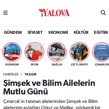
GÜNDEM
Yalova Nöbetçi Eczaneler
SİYASET
Yalova Hava Durumu
GÜNDEM
SİYASET
EKONOMİ
KÜLTÜR
EĞİTİM
EKONOMİ
Yalova Namaz Vakitleri
KÜLTÜR
Yalova Trafik Yoğunluk Haritası
GÜNDEM
SPOR
SAĞLIK
ÇİFTLİKKÖY
ÇINARCI
EĞİTİM
Puan Durumu ve Fikstür
HABERLER
YAŞAM
BİLİM VE TEKNOLOJİ
Tüm Manşetler
Şimşek ve Bilim Ailelerin
Mutlu Günü
ASAYİŞ
Son Dakika Haberleri
Çınarcık’ın tanınan ailelerinden Şimşek ve Bilim
SAĞLIK
Haber Arşivi
ailelerinin evlatları Oğuz ve Melike, görkemli bir