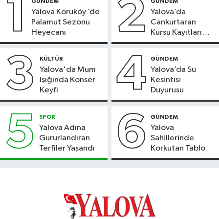
1
2
GÜNDEM
GÜNDEM
Yalova Koruköy ’de
Yalova’da
Palamut Sezonu
Cankurtaran
Heyecanı
Kursu Kayıtları
Başladı
3
4
KÜLTÜR
GÜNDEM
Yalova'da Mum
Yalova’da Su
Işığında Konser
Kesintisi
Keyfi
Duyurusu
5
6
SPOR
GÜNDEM
Yalova Adına
Yalova
Gururlandıran
Sahillerinde
Terfiler Yaşandı
Korkutan Tablo