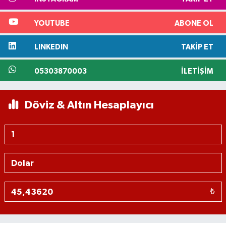
YOUTUBE
ABONE OL
LINKEDIN
TAKIP ET
05303870003
İLETIŞIM
Döviz & Altın Hesaplayıcı
₺