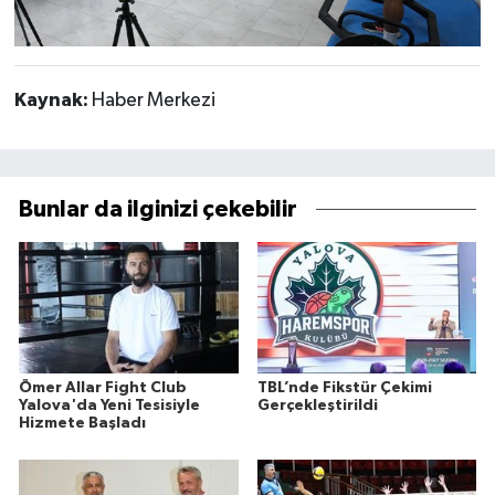
Kaynak:
Haber Merkezi
Bunlar da ilginizi çekebilir
Ömer Allar Fight Club
TBL’nde Fikstür Çekimi
Yalova'da Yeni Tesisiyle
Gerçekleştirildi
Hizmete Başladı