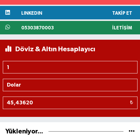
LINKEDIN
TAKIP ET
05303870003
İLETIŞIM
Döviz & Altın Hesaplayıcı
₺
Yükleniyor...