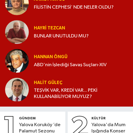
FİLİSTİN CEPHESİ’ NDE NELER OLDU?
HAYRI TEZCAN
BUNLAR UNUTULDU MU?
HANNAN ÖNGÜ
ABD'nin İşlediği Savaş Suçları-XIV
HALIT GÜLEÇ
TEŞVİK VAR, KREDİ VAR... PEKİ
KULLANABİLİYOR MUYUZ?
1
2
GÜNDEM
KÜLTÜR
Yalova Koruköy ’de
Yalova'da Mum
Palamut Sezonu
Işığında Konser