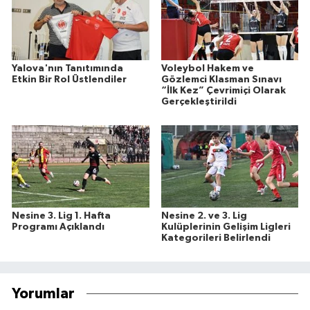
Yalova'nın Tanıtımında
Voleybol Hakem ve
Etkin Bir Rol Üstlendiler
Gözlemci Klasman Sınavı
“İlk Kez” Çevrimiçi Olarak
Gerçekleştirildi
Nesine 3. Lig 1. Hafta
Nesine 2. ve 3. Lig
Programı Açıklandı
Kulüplerinin Gelişim Ligleri
Kategorileri Belirlendi
Yorumlar