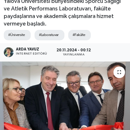
Yalova Üniversitesi bünyesindeki Sporcu Sağlığı
ve Atletik Performans Laboratuvarı, fakülte
SPOR
paydaşlarına ve akademik çalışmalara hizmet
vermeye başladı.
ULUSAL
#Üniversite
#Laboratuvar
#Fakülte
İLÇELERİMİZ
ARDA YAVUZ
20.11.2024 - 00:12
RESMİ İLAN
İNTERNET EDITÖRÜ
YAYINLANMA