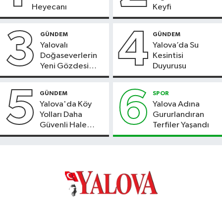
Heyecanı
Keyfi
3
4
GÜNDEM
GÜNDEM
Yalovalı
Yalova’da Su
Doğaseverlerin
Kesintisi
Yeni Gözdesi
Duyurusu
Bolu'daki Meyve
Bahçesi
5
6
GÜNDEM
SPOR
Yalova'da Köy
Yalova Adına
Yolları Daha
Gururlandıran
Güvenli Hale
Terfiler Yaşandı
Geliyor