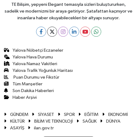
TE Bilişim, yepyeni Elegant temasıyla sizleri buluştururken,
sadelik ve modernizmi bir araya getiriyor. Şatafattan kaçınıyor ve
insanlara haber okuyabilecekleri bir altyapı sunuyor.
Yalova Nöbetçi Eczaneler
Yalova Hava Durumu
Yalova Namaz Vakitleri
Yalova Trafik Yoğunluk Haritası
Puan Durumu ve Fikstür
Tüm Manşetler
Son Dakika Haberleri
Haber Arşivi
GÜNDEM
SİYASET
SPOR
EĞİTİM
EKONOMİ
KÜLTÜR
BİLİM VE TEKNOLOJİ
SAĞLIK
DÜNYA
ASAYİŞ
ilan.gov.tr