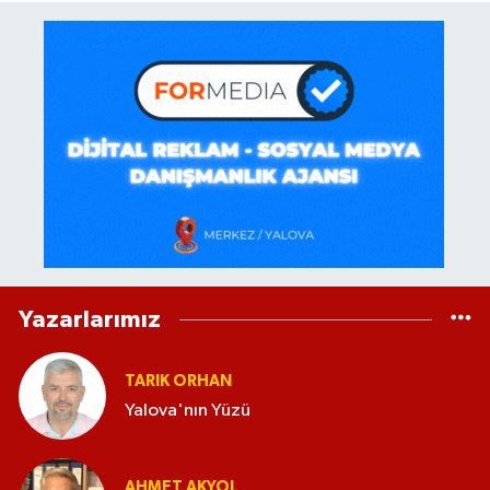
Yazarlarımız
TARIK ORHAN
Yalova'nın Yüzü
AHMET AKYOL