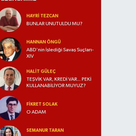
HAYRI TEZCAN
BUNLAR UNUTULDU MU?
HANNAN ÖNGÜ
ABD'nin İşlediği Savaş Suçları-
XIV
HALIT GÜLEÇ
TEŞVİK VAR, KREDİ VAR... PEKİ
KULLANABİLİYOR MUYUZ?
FIKRET SOLAK
O ADAM
SEMANUR TARAN