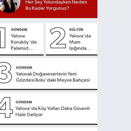
Her Şey Yolundayken Neden
Bu Kadar Yorgunuz?
1
2
GÜNDEM
KÜLTÜR
Yalova
Yalova'da
Koruköy ’de
Mum
Palamut
Işığında
Sezonu
Konser
Heyecanı
Keyfi
3
GÜNDEM
Yalovalı Doğaseverlerin Yeni
Gözdesi Bolu'daki Meyve Bahçesi
4
GÜNDEM
Yalova'da Köy Yolları Daha Güvenli
Hale Geliyor