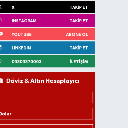
X
TAKIP ET
INSTAGRAM
TAKIP ET
YOUTUBE
ABONE OL
LINKEDIN
TAKIP ET
05303870003
İLETIŞIM
Döviz & Altın Hesaplayıcı