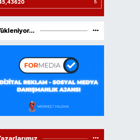
₺
ükleniyor...
Yazarlarımız