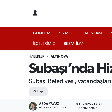
GÜNDEM
Yalova Nöbetçi Eczaneler
SİYASET
Yalova Hava Durumu
GÜNDEM
SİYASET
EKONOMİ
İLÇELERİMİZ
RESMİ İLAN
EKONOMİ
Yalova Namaz Vakitleri
KÜLTÜR
Yalova Trafik Yoğunluk Haritası
HABERLER
ALTINOVA
Subaşı’nda Hi
EĞİTİM
Puan Durumu ve Fikstür
Subaşı Belediyesi, vatandaşları
BİLİM VE TEKNOLOJİ
Tüm Manşetler
#Subaşı
ASAYİŞ
Son Dakika Haberleri
ARDA YAVUZ
10.11.2025 - 12:23
SAĞLIK
Haber Arşivi
İNTERNET EDITÖRÜ
YAYINLANMA