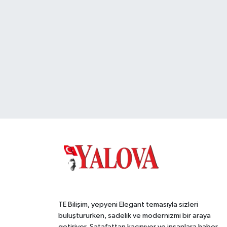
TE Bilişim, yepyeni Elegant temasıyla sizleri
buluştururken, sadelik ve modernizmi bir araya
getiriyor. Şatafattan kaçınıyor ve insanlara haber