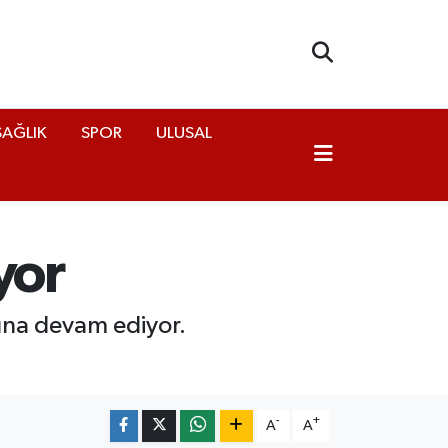
SAĞLIK
SPOR
ULUSAL
yor
rına devam ediyor.
-
+
A
A