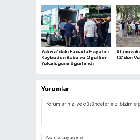
Yalova'daki Faciada Hayatını
Altınovalı
Kaybeden Baba ve Oğul Son
12’den Vu
Yolculuğuna Uğurlandı
Yorumlar