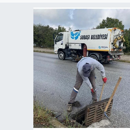
SPOR
ULUSAL
İLÇELERİMİZ
RESMİ İLAN