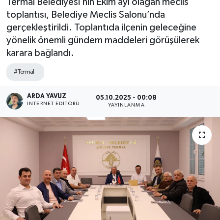
Termal Belediyesi’nin Ekim ayı olağan meclis
toplantısı, Belediye Meclis Salonu’nda
SPOR
gerçekleştirildi. Toplantıda ilçenin geleceğine
yönelik önemli gündem maddeleri görüşülerek
ULUSAL
karara bağlandı.
İLÇELERİMİZ
#Termal
RESMİ İLAN
ARDA YAVUZ
05.10.2025 - 00:08
İNTERNET EDITÖRÜ
YAYINLANMA