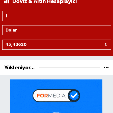
Döviz & Altın Hesaplayıcı
₺
Yükleniyor...