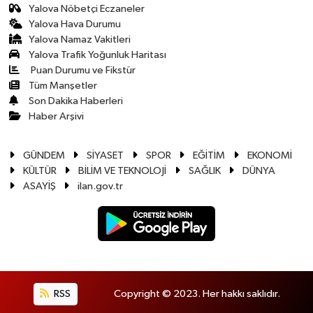
Yalova Nöbetçi Eczaneler
Yalova Hava Durumu
Yalova Namaz Vakitleri
Yalova Trafik Yoğunluk Haritası
Puan Durumu ve Fikstür
Tüm Manşetler
Son Dakika Haberleri
Haber Arşivi
GÜNDEM
SİYASET
SPOR
EĞİTİM
EKONOMİ
KÜLTÜR
BİLİM VE TEKNOLOJİ
SAĞLIK
DÜNYA
ASAYİŞ
ilan.gov.tr
RSS
Copyright © 2023. Her hakkı saklıdır.