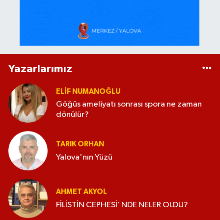
Yazarlarımız
ELİF NUMANOĞLU
Göğüs ameliyatı sonrası spora ne zaman
dönülür?
TARIK ORHAN
Yalova'nın Yüzü
AHMET AKYOL
FİLİSTİN CEPHESİ’ NDE NELER OLDU?