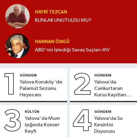
HAYRI TEZCAN
BUNLAR UNUTULDU MU?
HANNAN ÖNGÜ
ABD'nin İşlediği Savaş Suçları-XIV
1
2
GÜNDEM
GÜNDEM
Yalova Koruköy ’de
Yalova’da
Palamut Sezonu
Cankurtaran
Heyecanı
Kursu Kayıtları
Başladı
3
4
KÜLTÜR
GÜNDEM
Yalova'da Mum
Yalova’da Su
Işığında Konser
Kesintisi
Keyfi
Duyurusu