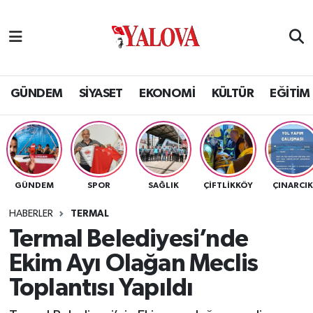
GÜNDEM
Yalova Nöbetçi Eczaneler
SİYASET
Yalova Hava Durumu
GÜNDEM
SİYASET
EKONOMİ
KÜLTÜR
EĞİTİM
EKONOMİ
Yalova Namaz Vakitleri
KÜLTÜR
Yalova Trafik Yoğunluk Haritası
GÜNDEM
SPOR
SAĞLIK
ÇİFTLİKKÖY
ÇINARCI
EĞİTİM
Puan Durumu ve Fikstür
HABERLER
TERMAL
BİLİM VE TEKNOLOJİ
Tüm Manşetler
Termal Belediyesi’nde
Ekim Ayı Olağan Meclis
ASAYİŞ
Son Dakika Haberleri
Toplantısı Yapıldı
SAĞLIK
Haber Arşivi