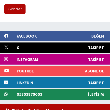
Gönder
FACEBOOK
BEĞEN
X
TAKIP ET
INSTAGRAM
TAKIP ET
YOUTUBE
ABONE OL
LINKEDIN
TAKIP ET
05303870003
İLETIŞIM