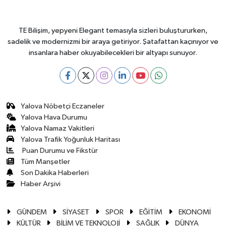
TE Bilişim, yepyeni Elegant temasıyla sizleri buluştururken,
sadelik ve modernizmi bir araya getiriyor. Şatafattan kaçınıyor ve
insanlara haber okuyabilecekleri bir altyapı sunuyor.
Yalova Nöbetçi Eczaneler
Yalova Hava Durumu
Yalova Namaz Vakitleri
Yalova Trafik Yoğunluk Haritası
Puan Durumu ve Fikstür
Tüm Manşetler
Son Dakika Haberleri
Haber Arşivi
GÜNDEM
SİYASET
SPOR
EĞİTİM
EKONOMİ
KÜLTÜR
BİLİM VE TEKNOLOJİ
SAĞLIK
DÜNYA