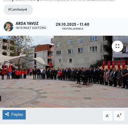
SPOR
#Cumhuriyet
ARDA YAVUZ
ULUSAL
29.10.2025 - 11:40
İNTERNET EDITÖRÜ
YAYINLANMA
İLÇELERİMİZ
RESMİ İLAN
Paylaş
-
+
A
A