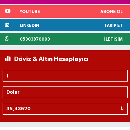
YOUTUBE
ABONE OL
LINKEDIN
TAKIP ET
05303870003
İLETIŞIM
Döviz & Altın Hesaplayıcı
₺