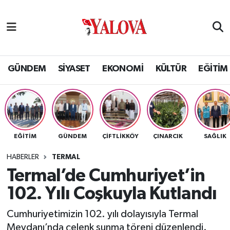
GÜNDEM
Yalova Nöbetçi Eczaneler
SİYASET
Yalova Hava Durumu
GÜNDEM
SİYASET
EKONOMİ
KÜLTÜR
EĞİTİM
EKONOMİ
Yalova Namaz Vakitleri
KÜLTÜR
Yalova Trafik Yoğunluk Haritası
EĞİTİM
GÜNDEM
ÇİFTLİKKÖY
ÇINARCIK
SAĞLIK
EĞİTİM
Puan Durumu ve Fikstür
HABERLER
TERMAL
BİLİM VE TEKNOLOJİ
Tüm Manşetler
Termal’de Cumhuriyet’in
102. Yılı Coşkuyla Kutlandı
ASAYİŞ
Son Dakika Haberleri
Cumhuriyetimizin 102. yılı dolayısıyla Termal
SAĞLIK
Haber Arşivi
Meydanı’nda çelenk sunma töreni düzenlendi.