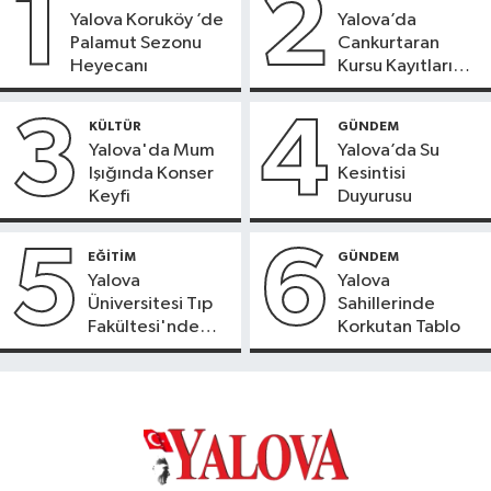
1
2
Yalova Koruköy ’de
Yalova’da
Palamut Sezonu
Cankurtaran
Heyecanı
Kursu Kayıtları
Başladı
3
4
KÜLTÜR
GÜNDEM
Yalova'da Mum
Yalova’da Su
Işığında Konser
Kesintisi
Keyfi
Duyurusu
5
6
EĞİTİM
GÜNDEM
Yalova
Yalova
Üniversitesi Tıp
Sahillerinde
Fakültesi'nde
Korkutan Tablo
Yeni Dönem