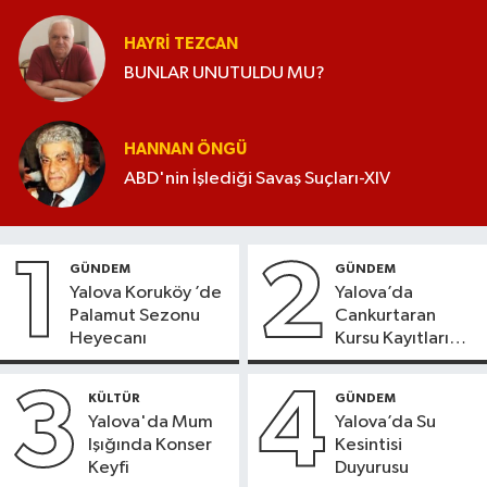
HAYRI TEZCAN
BUNLAR UNUTULDU MU?
HANNAN ÖNGÜ
ABD'nin İşlediği Savaş Suçları-XIV
1
2
GÜNDEM
GÜNDEM
Yalova Koruköy ’de
Yalova’da
Palamut Sezonu
Cankurtaran
Heyecanı
Kursu Kayıtları
Başladı
3
4
KÜLTÜR
GÜNDEM
Yalova'da Mum
Yalova’da Su
Işığında Konser
Kesintisi
Keyfi
Duyurusu