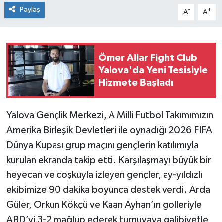
Paylaş
-
+
A
A
Ömer Allar Fight Club
Yalova'da Yeni Tesisiyle
Hizmete Başladı
Yalova Gençlik Merkezi, A Milli Futbol Takımımızın
Amerika Birleşik Devletleri ile oynadığı 2026 FIFA
Dünya Kupası grup maçını gençlerin katılımıyla
kurulan ekranda takip etti. Karşılaşmayı büyük bir
heyecan ve coşkuyla izleyen gençler, ay-yıldızlı
ekibimize 90 dakika boyunca destek verdi. Arda
Güler, Orkun Kökçü ve Kaan Ayhan’ın golleriyle
ABD’yi 3-2 mağlup ederek turnuvaya galibiyetle