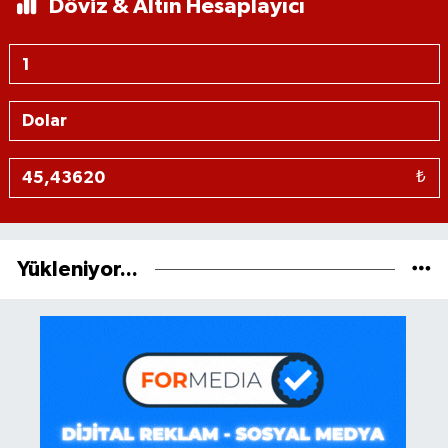
Döviz & Altın Hesaplayıcı
₺
Yükleniyor...