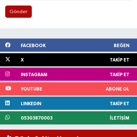
Gönder
FACEBOOK
BEĞEN
X
TAKIP ET
INSTAGRAM
TAKIP ET
YOUTUBE
ABONE OL
LINKEDIN
TAKIP ET
05303870003
İLETIŞIM