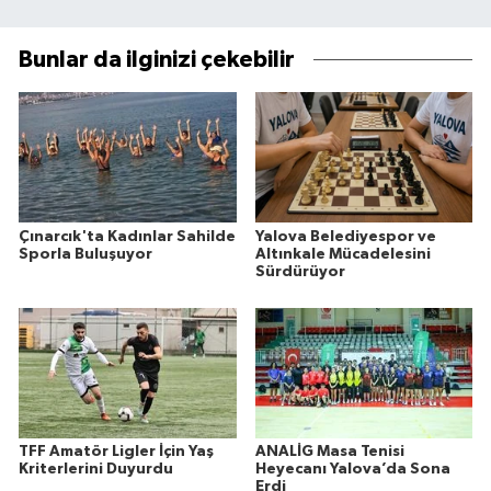
Bunlar da ilginizi çekebilir
Çınarcık'ta Kadınlar Sahilde
Yalova Belediyespor ve
Sporla Buluşuyor
Altınkale Mücadelesini
Sürdürüyor
TFF Amatör Ligler İçin Yaş
ANALİG Masa Tenisi
Kriterlerini Duyurdu
Heyecanı Yalova’da Sona
Erdi