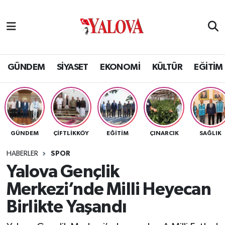
GÜNDEM
Yalova Nöbetçi Eczaneler
SİYASET
Yalova Hava Durumu
GÜNDEM
SİYASET
EKONOMİ
KÜLTÜR
EĞİTİM
EKONOMİ
Yalova Namaz Vakitleri
KÜLTÜR
Yalova Trafik Yoğunluk Haritası
GÜNDEM
ÇİFTLİKKÖY
EĞİTİM
ÇINARCIK
SAĞLIK
EĞİTİM
Puan Durumu ve Fikstür
HABERLER
SPOR
BİLİM VE TEKNOLOJİ
Tüm Manşetler
Yalova Gençlik
Merkezi’nde Milli Heyecan
ASAYİŞ
Son Dakika Haberleri
Birlikte Yaşandı
SAĞLIK
Haber Arşivi