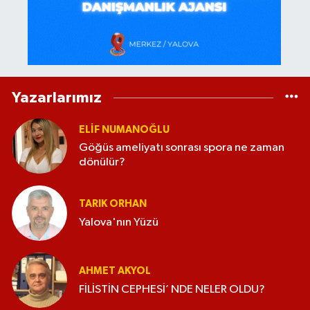
Yazarlarımız
ELİF NUMANOĞLU
Göğüs ameliyatı sonrası spora ne zaman
dönülür?
TARIK ORHAN
Yalova'nın Yüzü
AHMET AKYOL
FİLİSTİN CEPHESİ’ NDE NELER OLDU?