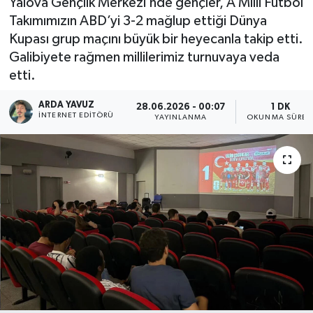
Yalova Gençlik Merkezi’nde gençler, A Milli Futbol
Takımımızın ABD’yi 3-2 mağlup ettiği Dünya
SPOR
Kupası grup maçını büyük bir heyecanla takip etti.
Galibiyete rağmen millilerimiz turnuvaya veda
ULUSAL
etti.
İLÇELERİMİZ
ARDA YAVUZ
28.06.2026 - 00:07
1 DK
İNTERNET EDITÖRÜ
YAYINLANMA
OKUNMA SÜRES
RESMİ İLAN