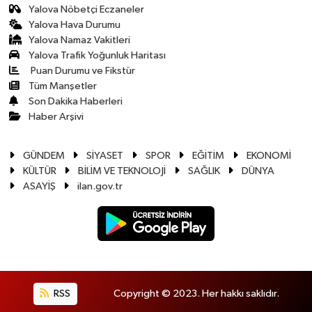
Yalova Nöbetçi Eczaneler
Yalova Hava Durumu
Yalova Namaz Vakitleri
Yalova Trafik Yoğunluk Haritası
Puan Durumu ve Fikstür
Tüm Manşetler
Son Dakika Haberleri
Haber Arşivi
GÜNDEM
SİYASET
SPOR
EĞİTİM
EKONOMİ
KÜLTÜR
BİLİM VE TEKNOLOJİ
SAĞLIK
DÜNYA
ASAYİŞ
ilan.gov.tr
RSS
Copyright © 2023. Her hakkı saklıdır.