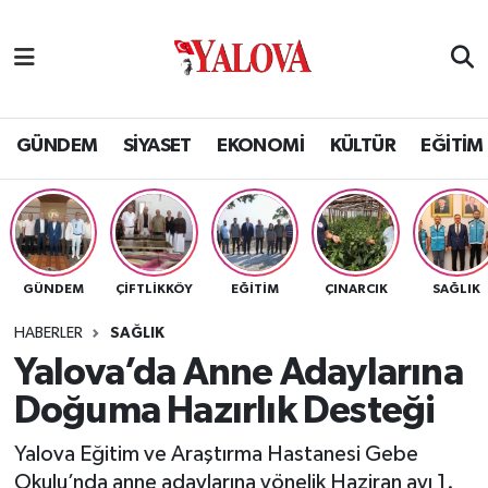
GÜNDEM
Yalova Nöbetçi Eczaneler
SİYASET
Yalova Hava Durumu
GÜNDEM
SİYASET
EKONOMİ
KÜLTÜR
EĞİTİM
EKONOMİ
Yalova Namaz Vakitleri
KÜLTÜR
Yalova Trafik Yoğunluk Haritası
GÜNDEM
ÇİFTLİKKÖY
EĞİTİM
ÇINARCIK
SAĞLIK
EĞİTİM
Puan Durumu ve Fikstür
HABERLER
SAĞLIK
BİLİM VE TEKNOLOJİ
Tüm Manşetler
Yalova’da Anne Adaylarına
Doğuma Hazırlık Desteği
ASAYİŞ
Son Dakika Haberleri
Yalova Eğitim ve Araştırma Hastanesi Gebe
SAĞLIK
Haber Arşivi
Okulu’nda anne adaylarına yönelik Haziran ayı 1.