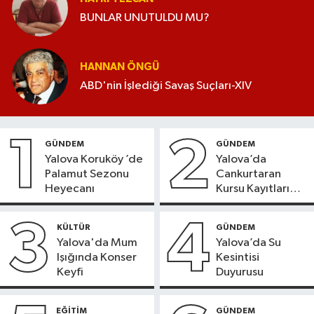
BUNLAR UNUTULDU MU?
HANNAN ÖNGÜ
ABD'nin İşlediği Savaş Suçları-XIV
1
2
GÜNDEM
GÜNDEM
Yalova Koruköy ’de
Yalova’da
Palamut Sezonu
Cankurtaran
Heyecanı
Kursu Kayıtları
Başladı
3
4
KÜLTÜR
GÜNDEM
Yalova'da Mum
Yalova’da Su
Işığında Konser
Kesintisi
Keyfi
Duyurusu
EĞİTİM
GÜNDEM