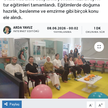
tur eğitimleri tamamlandı. Eğitimlerde doğuma
SPOR
hazırlık, beslenme ve emzirme gibi birçok konu
ele alındı.
ULUSAL
ARDA YAVUZ
08.06.2026 - 00:02
1 DK
İNTERNET EDITÖRÜ
YAYINLANMA
OKUNMA SÜRES
İLÇELERİMİZ
RESMİ İLAN
Paylaş
-
+
A
A