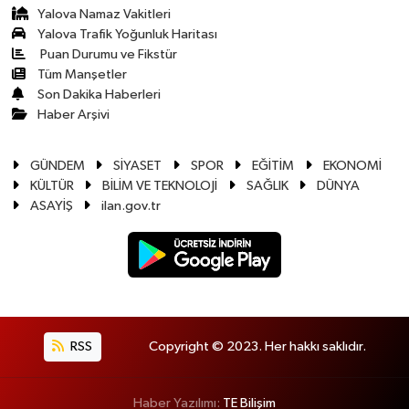
Yalova Namaz Vakitleri
Yalova Trafik Yoğunluk Haritası
Puan Durumu ve Fikstür
Tüm Manşetler
Son Dakika Haberleri
Haber Arşivi
GÜNDEM
SİYASET
SPOR
EĞİTİM
EKONOMİ
KÜLTÜR
BİLİM VE TEKNOLOJİ
SAĞLIK
DÜNYA
ASAYİŞ
ilan.gov.tr
RSS
Copyright © 2023. Her hakkı saklıdır.
Haber Yazılımı:
TE Bilişim