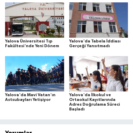
Yalova Üniversitesi Tıp
Yalova'da Tabela İddiası
Fakültesi'nde Yeni Dönem
Gerçeği Yansıtmadı
Yalova'da Mavi Vatan'ın
Yalova'da İlkokul ve
Astsubayları Yetişiyor
Ortaokul Kayıtlarında
Adres Doğrulama Süreci
Başladı