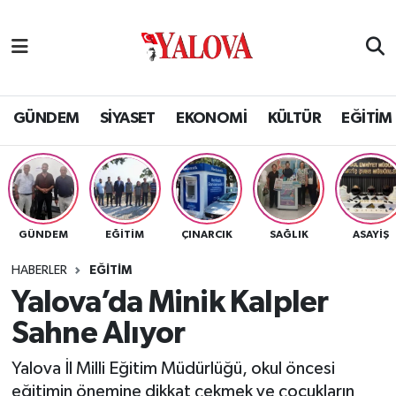
GÜNDEM
Yalova Nöbetçi Eczaneler
SİYASET
Yalova Hava Durumu
GÜNDEM
SİYASET
EKONOMİ
KÜLTÜR
EĞİTİM
EKONOMİ
Yalova Namaz Vakitleri
KÜLTÜR
Yalova Trafik Yoğunluk Haritası
GÜNDEM
EĞİTİM
ÇINARCIK
SAĞLIK
ASAYİŞ
EĞİTİM
Puan Durumu ve Fikstür
HABERLER
EĞİTİM
BİLİM VE TEKNOLOJİ
Tüm Manşetler
Yalova’da Minik Kalpler
Sahne Alıyor
ASAYİŞ
Son Dakika Haberleri
Yalova İl Milli Eğitim Müdürlüğü, okul öncesi
SAĞLIK
Haber Arşivi
eğitimin önemine dikkat çekmek ve çocukların