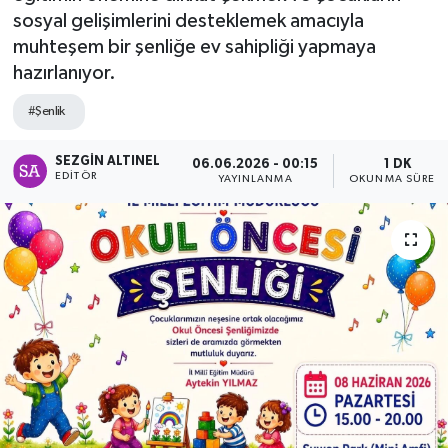
sosyal gelişimlerini desteklemek amacıyla
SPOR
muhteşem bir şenliğe ev sahipliği yapmaya
hazırlanıyor.
ULUSAL
#Şenlik
İLÇELERİMİZ
SEZGIN ALTINEL
06.06.2026 - 00:15
1 DK
EDITÖR
YAYINLANMA
OKUNMA SÜRESI
RESMİ İLAN