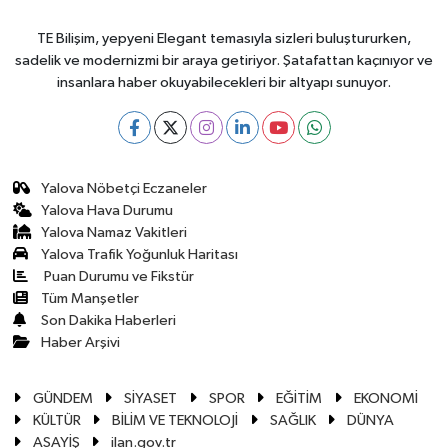
TE Bilişim, yepyeni Elegant temasıyla sizleri buluştururken,
sadelik ve modernizmi bir araya getiriyor. Şatafattan kaçınıyor ve
insanlara haber okuyabilecekleri bir altyapı sunuyor.
Yalova Nöbetçi Eczaneler
Yalova Hava Durumu
Yalova Namaz Vakitleri
Yalova Trafik Yoğunluk Haritası
Puan Durumu ve Fikstür
Tüm Manşetler
Son Dakika Haberleri
Haber Arşivi
GÜNDEM
SİYASET
SPOR
EĞİTİM
EKONOMİ
KÜLTÜR
BİLİM VE TEKNOLOJİ
SAĞLIK
DÜNYA
ASAYİŞ
ilan.gov.tr