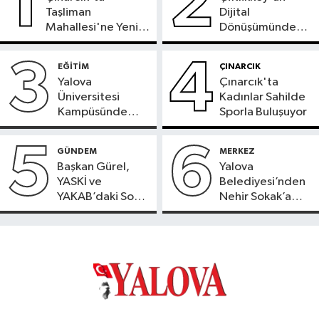
1
2
Taşliman
Dijital
Mahallesi'ne Yeni
Dönüşümünde
Ortak ATM
Yeni Dönem
Hizmete Girdi
Başladı
3
4
EĞİTİM
ÇINARCIK
Yalova
Çınarcık'ta
Üniversitesi
Kadınlar Sahilde
Kampüsünde
Sporla Buluşuyor
Doğaya Sülün
Salındı
5
6
GÜNDEM
MERKEZ
Başkan Gürel,
Yalova
YASKİ ve
Belediyesi’nden
YAKAB’daki Son
Nehir Sokak’a
Durumu Açıkladı
Konforlu Dokunuş