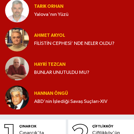
TARIK ORHAN
Yalova'nın Yüzü
AHMET AKYOL
FİLİSTİN CEPHESİ’ NDE NELER OLDU?
HAYRI TEZCAN
BUNLAR UNUTULDU MU?
HANNAN ÖNGÜ
ABD'nin İşlediği Savaş Suçları-XIV
ÇINARCIK
ÇİFTLİKKÖY
Çınarcık'ta
Çiftlikköy'ün