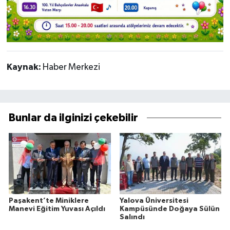
Kaynak:
Haber Merkezi
Bunlar da ilginizi çekebilir
Paşakent’te Miniklere
Yalova Üniversitesi
Manevi Eğitim Yuvası Açıldı
Kampüsünde Doğaya Sülün
Salındı