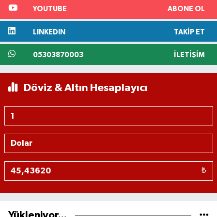
YOUTUBE
ABONE OL
LINKEDIN
TAKIP ET
05303870003
İLETIŞIM
Döviz & Altın Hesaplayıcı
₺
Yükleniyor...