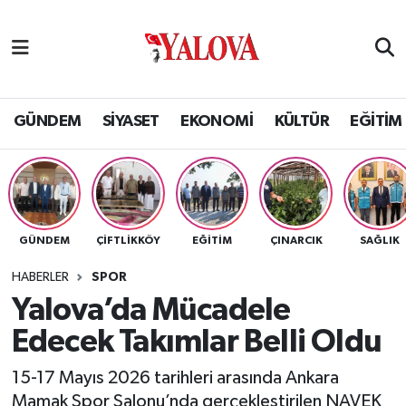
GÜNDEM
Yalova Nöbetçi Eczaneler
SİYASET
Yalova Hava Durumu
GÜNDEM
SİYASET
EKONOMİ
KÜLTÜR
EĞİTİM
EKONOMİ
Yalova Namaz Vakitleri
KÜLTÜR
Yalova Trafik Yoğunluk Haritası
GÜNDEM
ÇİFTLİKKÖY
EĞİTİM
ÇINARCIK
SAĞLIK
EĞİTİM
Puan Durumu ve Fikstür
HABERLER
SPOR
BİLİM VE TEKNOLOJİ
Tüm Manşetler
Yalova’da Mücadele
Edecek Takımlar Belli Oldu
ASAYİŞ
Son Dakika Haberleri
15-17 Mayıs 2026 tarihleri arasında Ankara
SAĞLIK
Haber Arşivi
Mamak Spor Salonu’nda gerçekleştirilen NAVEK