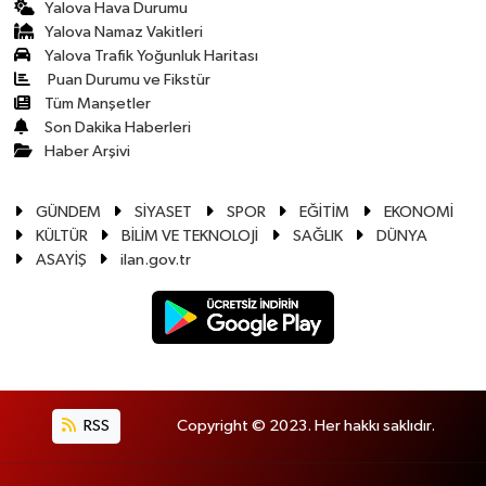
Yalova Hava Durumu
Yalova Namaz Vakitleri
Yalova Trafik Yoğunluk Haritası
Puan Durumu ve Fikstür
Tüm Manşetler
Son Dakika Haberleri
Haber Arşivi
GÜNDEM
SİYASET
SPOR
EĞİTİM
EKONOMİ
KÜLTÜR
BİLİM VE TEKNOLOJİ
SAĞLIK
DÜNYA
ASAYİŞ
ilan.gov.tr
RSS
Copyright © 2023. Her hakkı saklıdır.