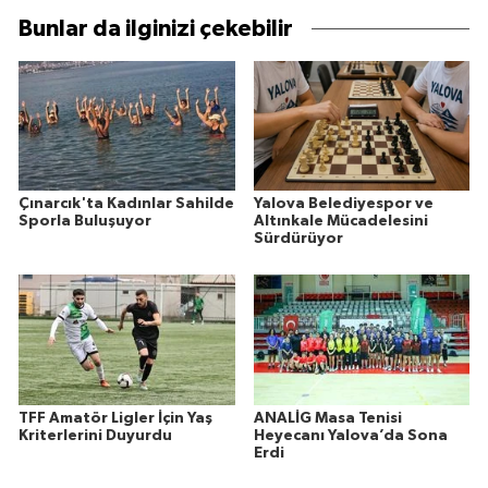
Bunlar da ilginizi çekebilir
Çınarcık'ta Kadınlar Sahilde
Yalova Belediyespor ve
Sporla Buluşuyor
Altınkale Mücadelesini
Sürdürüyor
TFF Amatör Ligler İçin Yaş
ANALİG Masa Tenisi
Kriterlerini Duyurdu
Heyecanı Yalova’da Sona
Erdi