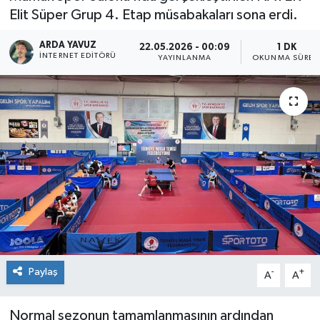
Elit Süper Grup 4. Etap müsabakaları sona erdi.
SPOR
ARDA YAVUZ
22.05.2026 - 00:09
1 DK
İNTERNET EDITÖRÜ
YAYINLANMA
OKUNMA SÜRES
ULUSAL
İLÇELERİMİZ
RESMİ İLAN
Paylaş
-
+
A
A
Normal sezonun tamamlanmasının ardından