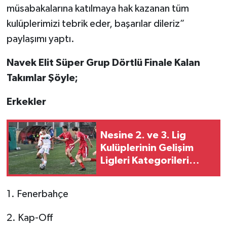
müsabakalarına katılmaya hak kazanan tüm
kulüplerimizi tebrik eder, başarılar dileriz”
paylaşımı yaptı.
Navek Elit Süper Grup Dörtlü Finale Kalan
Takımlar Şöyle;
Erkekler
Nesine 2. ve 3. Lig
Kulüplerinin Gelişim
Ligleri Kategorileri
Belirlendi
1. Fenerbahçe
2. Kap-Off