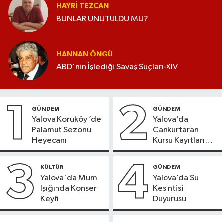
HAYRI TEZCAN
BUNLAR UNUTULDU MU?
HANNAN ÖNGÜ
ABD'nin İşlediği Savaş Suçları-XIV
1
2
GÜNDEM
GÜNDEM
Yalova Koruköy ’de
Yalova’da
Palamut Sezonu
Cankurtaran
Heyecanı
Kursu Kayıtları
Başladı
3
4
KÜLTÜR
GÜNDEM
Yalova'da Mum
Yalova’da Su
Işığında Konser
Kesintisi
Keyfi
Duyurusu