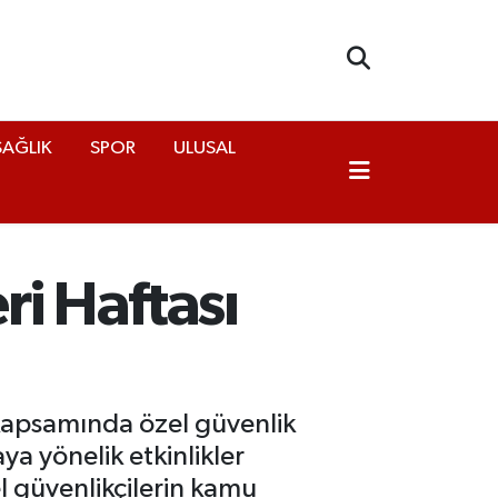
SAĞLIK
SPOR
ULUSAL
ri Haftası
 kapsamında özel güvenlik
 yönelik etkinlikler
l güvenlikçilerin kamu