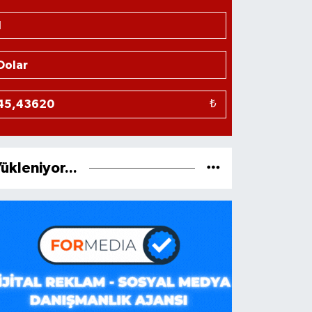
₺
ükleniyor...