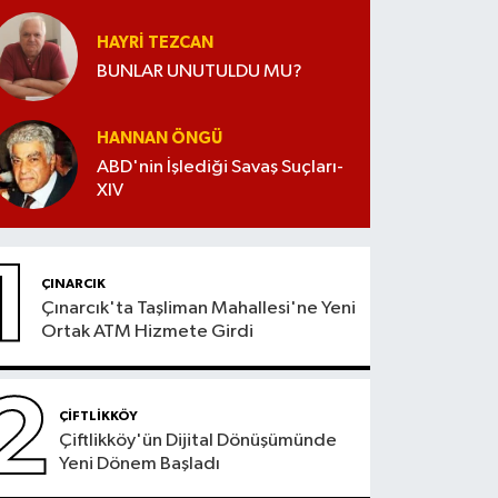
HAYRI TEZCAN
BUNLAR UNUTULDU MU?
HANNAN ÖNGÜ
ABD'nin İşlediği Savaş Suçları-
XIV
1
ÇINARCIK
Çınarcık'ta Taşliman Mahallesi'ne Yeni
Ortak ATM Hizmete Girdi
2
ÇİFTLİKKÖY
Çiftlikköy'ün Dijital Dönüşümünde
Yeni Dönem Başladı