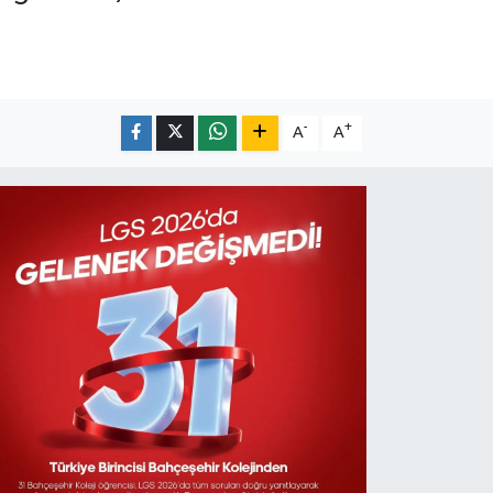
-
+
A
A