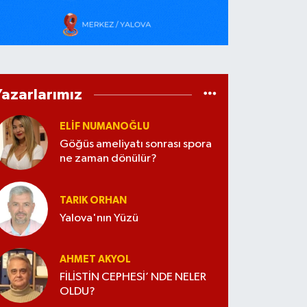
Yazarlarımız
ELİF NUMANOĞLU
Göğüs ameliyatı sonrası spora
ne zaman dönülür?
TARIK ORHAN
Yalova'nın Yüzü
AHMET AKYOL
FİLİSTİN CEPHESİ’ NDE NELER
OLDU?