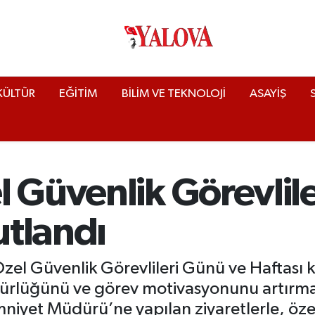
KÜLTÜR
EĞİTİM
BİLİM VE TEKNOLOJİ
ASAYİŞ
 Güvenlik Görevlile
utlandı
zel Güvenlik Görevlileri Günü ve Haftası
ürlüğünü ve görev motivasyonunu artırmaya
mniyet Müdürü’ne yapılan ziyaretlerle, öze