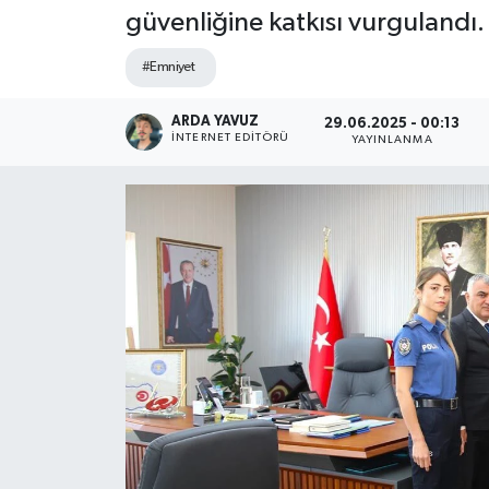
güvenliğine katkısı vurgulandı.
SPOR
#Emniyet
ULUSAL
ARDA YAVUZ
29.06.2025 - 00:13
İNTERNET EDITÖRÜ
YAYINLANMA
İLÇELERİMİZ
RESMİ İLAN