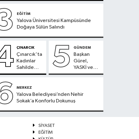
3
EĞİTİM
Yalova Üniversitesi Kampüsünde
Doğaya Sülün Salındı
4
5
ÇINARCIK
GÜNDEM
Çınarcık'ta
Başkan
Kadınlar
Gürel,
Sahilde
YASKİ ve
Sporla
YAKAB’daki
Buluşuyor
Son
6
Durumu
MERKEZ
Açıkladı
Yalova Belediyesi’nden Nehir
Sokak’a Konforlu Dokunuş
SİYASET
EĞİTİM