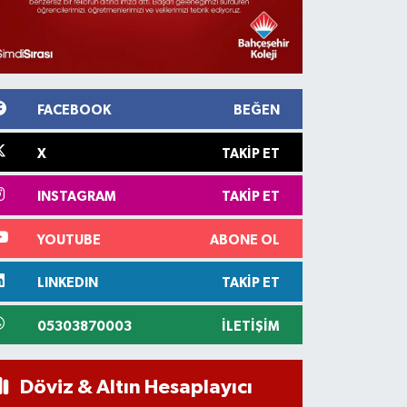
FACEBOOK
BEĞEN
X
TAKIP ET
INSTAGRAM
TAKIP ET
YOUTUBE
ABONE OL
LINKEDIN
TAKIP ET
05303870003
İLETIŞIM
Döviz & Altın Hesaplayıcı