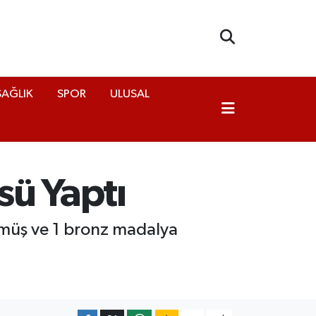
SAĞLIK
SPOR
ULUSAL
sü Yaptı
gümüş ve 1 bronz madalya