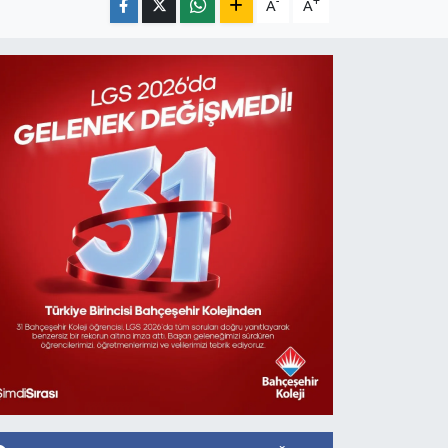
-
+
A
A