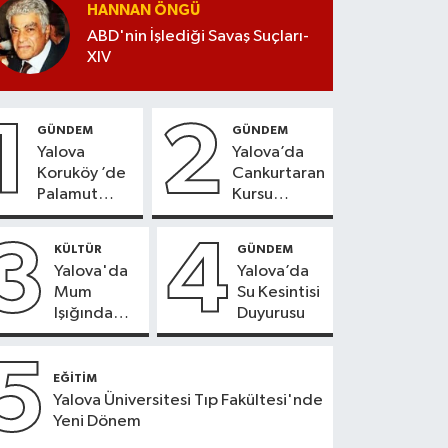
HANNAN ÖNGÜ
ABD'nin İşlediği Savaş Suçları-
XIV
1
2
GÜNDEM
GÜNDEM
Yalova
Yalova’da
Koruköy ’de
Cankurtaran
Palamut
Kursu
Sezonu
Kayıtları
Heyecanı
Başladı
3
4
KÜLTÜR
GÜNDEM
Yalova'da
Yalova’da
Mum
Su Kesintisi
Işığında
Duyurusu
Konser
Keyfi
5
EĞİTİM
Yalova Üniversitesi Tıp Fakültesi'nde
Yeni Dönem