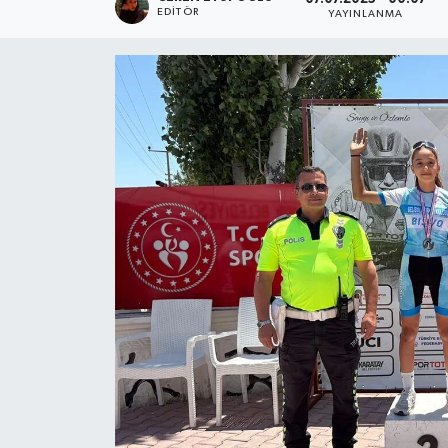
EDITÖR
YAYINLANMA
SPOR
ULUSAL
İLÇELERİMİZ
RESMİ İLAN