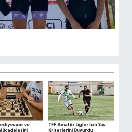
lediyespor ve
TFF Amatör Ligler İçin Yaş
 Mücadelesini
Kriterlerini Duyurdu