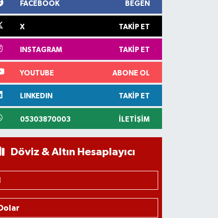
FACEBOOK
BEĞEN
X
TAKIP ET
INSTAGRAM
TAKIP ET
YOUTUBE
ABONE OL
LINKEDIN
TAKIP ET
05303870003
İLETIŞIM
Döviz & Altın Hesaplayıcı