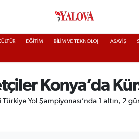
KÜLTÜR
EĞİTİM
BİLİM VE TEKNOLOJİ
ASAYİŞ
letçiler Konya’da Kür
aki Türkiye Yol Şampiyonası’nda 1 altın, 2 