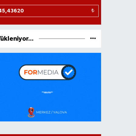
₺
ükleniyor...