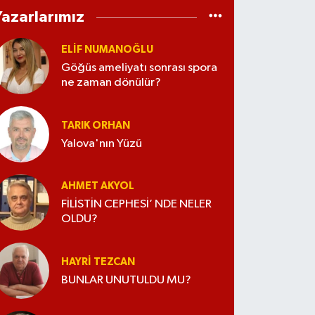
Yazarlarımız
ELİF NUMANOĞLU
Göğüs ameliyatı sonrası spora
ne zaman dönülür?
TARIK ORHAN
Yalova'nın Yüzü
AHMET AKYOL
FİLİSTİN CEPHESİ’ NDE NELER
OLDU?
HAYRI TEZCAN
BUNLAR UNUTULDU MU?