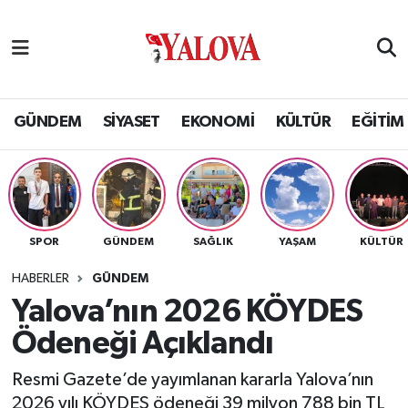
GÜNDEM
Yalova Nöbetçi Eczaneler
SİYASET
Yalova Hava Durumu
GÜNDEM
SİYASET
EKONOMİ
KÜLTÜR
EĞİTİM
EKONOMİ
Yalova Namaz Vakitleri
KÜLTÜR
Yalova Trafik Yoğunluk Haritası
SPOR
GÜNDEM
SAĞLIK
YAŞAM
KÜLTÜR
EĞİTİM
Puan Durumu ve Fikstür
HABERLER
GÜNDEM
BİLİM VE TEKNOLOJİ
Tüm Manşetler
Yalova’nın 2026 KÖYDES
Ödeneği Açıklandı
ASAYİŞ
Son Dakika Haberleri
Resmi Gazete’de yayımlanan kararla Yalova’nın
SAĞLIK
Haber Arşivi
2026 yılı KÖYDES ödeneği 39 milyon 788 bin TL