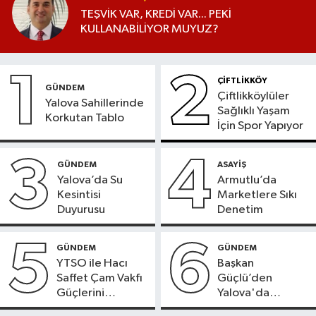
TEŞVİK VAR, KREDİ VAR... PEKİ
KULLANABİLİYOR MUYUZ?
1
2
ÇİFTLİKKÖY
GÜNDEM
Çiftlikköylüler
Yalova Sahillerinde
Sağlıklı Yaşam
Korkutan Tablo
İçin Spor Yapıyor
3
4
GÜNDEM
ASAYİŞ
Yalova’da Su
Armutlu’da
Kesintisi
Marketlere Sıkı
Duyurusu
Denetim
5
6
GÜNDEM
GÜNDEM
YTSO ile Hacı
Başkan
Saffet Çam Vakfı
Güçlü’den
Güçlerini
Yalova'da
Birleştirdi
OSB'ler İçin