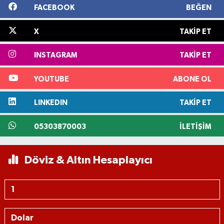
FACEBOOK
BEĞEN
X
TAKIP ET
INSTAGRAM
TAKIP ET
YOUTUBE
ABONE OL
LINKEDIN
TAKIP ET
05303870003
İLETIŞIM
Döviz & Altın Hesaplayıcı