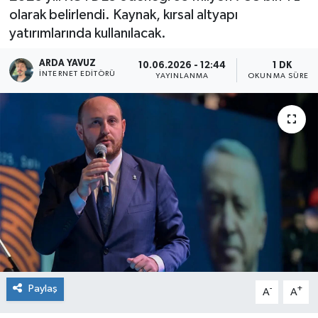
olarak belirlendi. Kaynak, kırsal altyapı
SPOR
yatırımlarında kullanılacak.
ULUSAL
ARDA YAVUZ
10.06.2026 - 12:44
1 DK
İNTERNET EDITÖRÜ
YAYINLANMA
OKUNMA SÜRESI
İLÇELERİMİZ
RESMİ İLAN
Paylaş
-
+
A
A