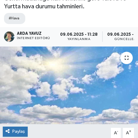
Yurtta hava durumu tahminleri.
SPOR
#Hava
ULUSAL
ARDA YAVUZ
09.06.2025 - 11:28
09.06.2025 - 1
İNTERNET EDITÖRÜ
YAYINLANMA
GÜNCELLEM
İLÇELERİMİZ
RESMİ İLAN
Paylaş
-
+
A
A