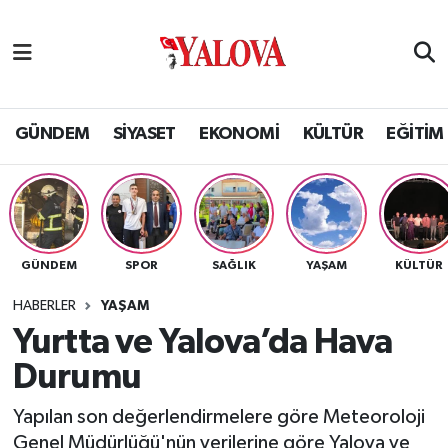
GÜNDEM
Yalova Nöbetçi Eczaneler
SİYASET
Yalova Hava Durumu
GÜNDEM
SİYASET
EKONOMİ
KÜLTÜR
EĞİTİM
EKONOMİ
Yalova Namaz Vakitleri
KÜLTÜR
Yalova Trafik Yoğunluk Haritası
GÜNDEM
SPOR
SAĞLIK
YAŞAM
KÜLTÜR
EĞİTİM
Puan Durumu ve Fikstür
HABERLER
YAŞAM
BİLİM VE TEKNOLOJİ
Tüm Manşetler
Yurtta ve Yalova’da Hava
Durumu
ASAYİŞ
Son Dakika Haberleri
Yapılan son değerlendirmelere göre Meteoroloji
SAĞLIK
Haber Arşivi
Genel Müdürlüğü'nün verilerine göre Yalova ve