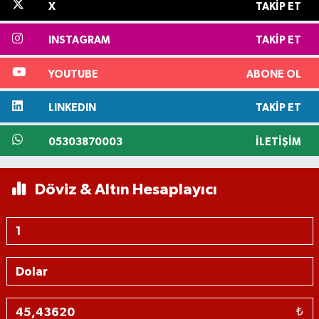
X
TAKIP ET
INSTAGRAM
TAKIP ET
YOUTUBE
ABONE OL
LINKEDIN
TAKIP ET
05303870003
İLETIŞIM
Döviz & Altın Hesaplayıcı
₺