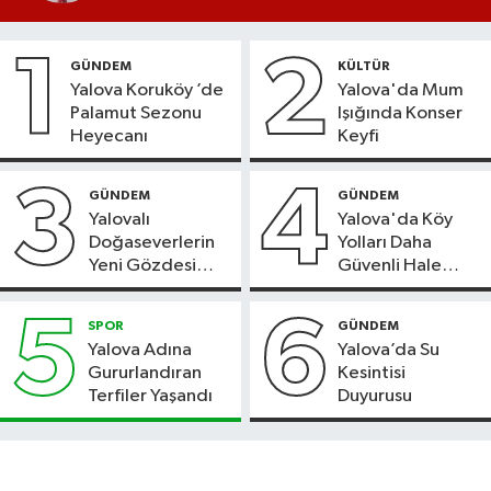
1
2
GÜNDEM
KÜLTÜR
Yalova Koruköy ’de
Yalova'da Mum
Palamut Sezonu
Işığında Konser
Heyecanı
Keyfi
3
4
GÜNDEM
GÜNDEM
Yalovalı
Yalova'da Köy
Doğaseverlerin
Yolları Daha
Yeni Gözdesi
Güvenli Hale
Bolu'daki Meyve
Geliyor
Bahçesi
5
6
SPOR
GÜNDEM
Yalova Adına
Yalova’da Su
Gururlandıran
Kesintisi
Terfiler Yaşandı
Duyurusu