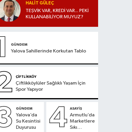
HALIT GÜLEÇ
TEŞVİK VAR, KREDİ VAR... PEKİ
KULLANABİLİYOR MUYUZ?
1
GÜNDEM
Yalova Sahillerinde Korkutan Tablo
2
ÇİFTLİKKÖY
Çiftlikköylüler Sağlıklı Yaşam İçin
Spor Yapıyor
3
4
GÜNDEM
ASAYİŞ
Yalova’da
Armutlu’da
Su Kesintisi
Marketlere
Duyurusu
Sıkı