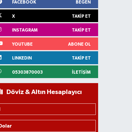
FACEBOOK
BEĞEN
X
TAKIP ET
INSTAGRAM
TAKIP ET
YOUTUBE
ABONE OL
LINKEDIN
TAKIP ET
05303870003
İLETIŞIM
Döviz & Altın Hesaplayıcı