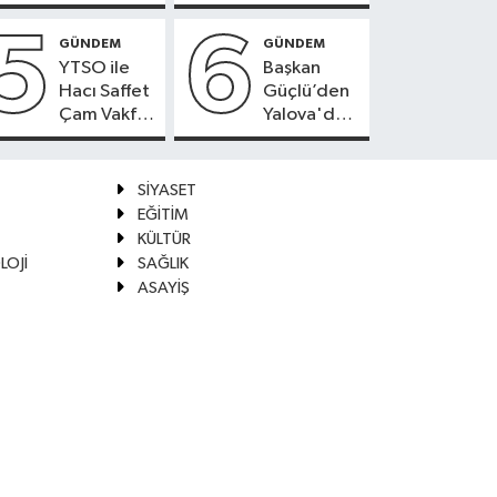
Denetim
5
6
GÜNDEM
GÜNDEM
YTSO ile
Başkan
Hacı Saffet
Güçlü’den
Çam Vakfı
Yalova'da
Güçlerini
OSB'ler
Birleştirdi
İçin Altyapı
ve Konut
SİYASET
Uyarısı
EĞİTİM
KÜLTÜR
LOJİ
SAĞLIK
ASAYİŞ