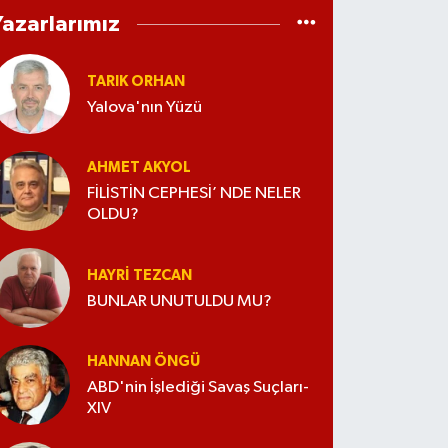
Yazarlarımız
TARIK ORHAN
Yalova'nın Yüzü
AHMET AKYOL
FİLİSTİN CEPHESİ’ NDE NELER
OLDU?
HAYRI TEZCAN
BUNLAR UNUTULDU MU?
HANNAN ÖNGÜ
ABD'nin İşlediği Savaş Suçları-
XIV