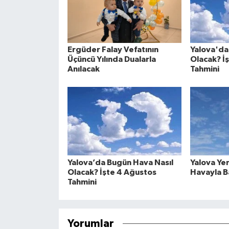
Ergüder Falay Vefatının
Yalova'da
Üçüncü Yılında Dualarla
Olacak? İ
Anılacak
Tahmini
Yalova’da Bugün Hava Nasıl
Yalova Ye
Olacak? İşte 4 Ağustos
Havayla B
Tahmini
Yorumlar