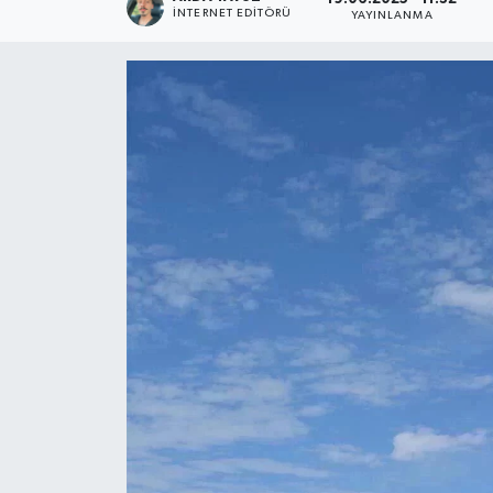
İNTERNET EDITÖRÜ
YAYINLANMA
SPOR
ULUSAL
İLÇELERİMİZ
RESMİ İLAN