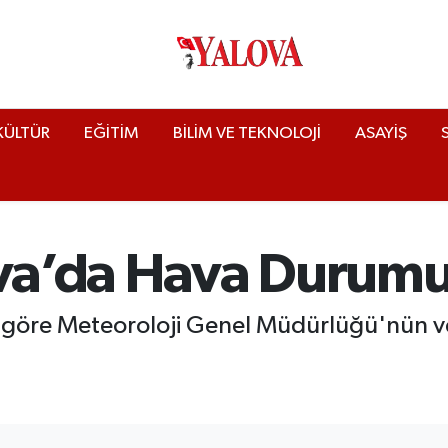
KÜLTÜR
EĞİTİM
BİLİM VE TEKNOLOJİ
ASAYİŞ
ova’da Hava Durum
göre Meteoroloji Genel Müdürlüğü'nün ver