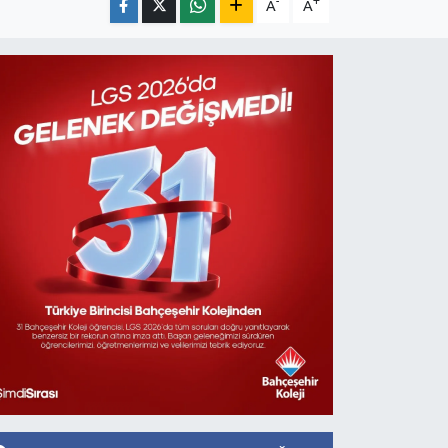
-
+
A
A