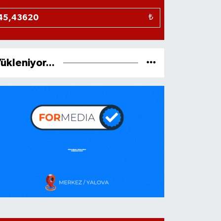
₺
ükleniyor...