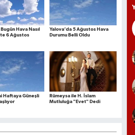
 Bugün Hava Nasıl
Yalova’da 5 Ağustos Hava
şte 6 Ağustos
Durumu Belli Oldu
ni Haftaya Güneşli
Rümeysa ile H. İslam
aşlıyor
Mutluluğa "Evet" Dedi