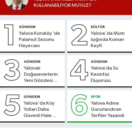
KULLANABİLİYOR MUYUZ?
1
2
GÜNDEM
KÜLTÜR
Yalova Koruköy ’de
Yalova'da Mum
Palamut Sezonu
Işığında Konser
Heyecanı
Keyfi
3
4
GÜNDEM
GÜNDEM
Yalovalı
Yalova’da Su
Doğaseverlerin
Kesintisi
Yeni Gözdesi
Duyurusu
Bolu'daki Meyve
Bahçesi
5
6
GÜNDEM
SPOR
Yalova'da Köy
Yalova Adına
Yolları Daha
Gururlandıran
Güvenli Hale
Terfiler Yaşandı
Geliyor