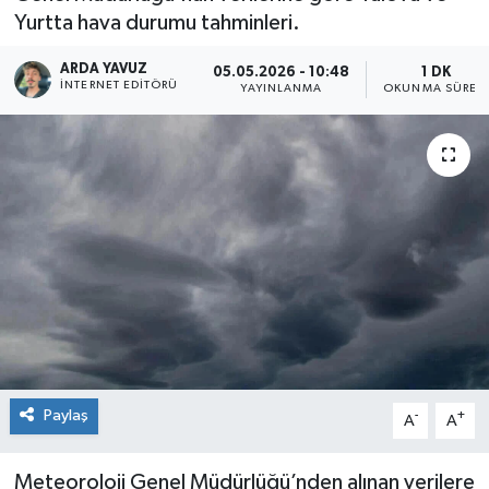
Yurtta hava durumu tahminleri.
SPOR
ARDA YAVUZ
05.05.2026 - 10:48
1 DK
İNTERNET EDITÖRÜ
YAYINLANMA
OKUNMA SÜRES
ULUSAL
İLÇELERİMİZ
RESMİ İLAN
Paylaş
-
+
A
A
Meteoroloji Genel Müdürlüğü’nden alınan verilere