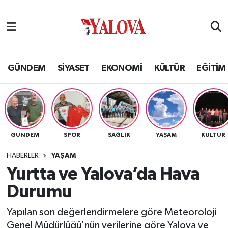
GÜNDEM
Yalova Nöbetçi Eczaneler
SİYASET
Yalova Hava Durumu
GÜNDEM
SİYASET
EKONOMİ
KÜLTÜR
EĞİTİM
EKONOMİ
Yalova Namaz Vakitleri
KÜLTÜR
Yalova Trafik Yoğunluk Haritası
GÜNDEM
SPOR
SAĞLIK
YAŞAM
KÜLTÜR
EĞİTİM
Puan Durumu ve Fikstür
HABERLER
YAŞAM
BİLİM VE TEKNOLOJİ
Tüm Manşetler
Yurtta ve Yalova’da Hava
Durumu
ASAYİŞ
Son Dakika Haberleri
Yapılan son değerlendirmelere göre Meteoroloji
SAĞLIK
Haber Arşivi
Genel Müdürlüğü'nün verilerine göre Yalova ve