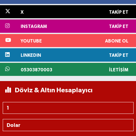
X
TAKIP ET
INSTAGRAM
TAKIP ET
YOUTUBE
ABONE OL
LINKEDIN
TAKIP ET
05303870003
İLETIŞIM
Döviz & Altın Hesaplayıcı