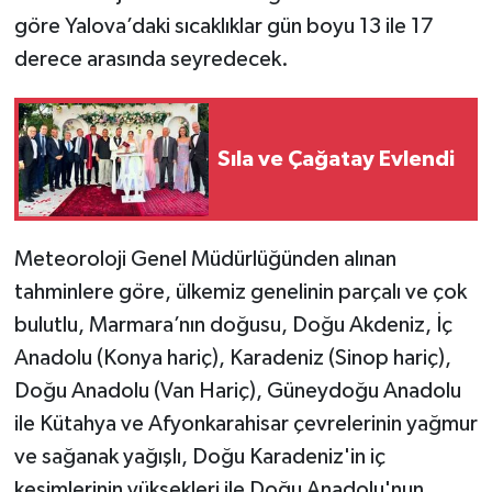
göre Yalova’daki sıcaklıklar gün boyu 13 ile 17
derece arasında seyredecek.
Sıla ve Çağatay Evlendi
Meteoroloji Genel Müdürlüğünden alınan
tahminlere göre, ülkemiz genelinin parçalı ve çok
bulutlu, Marmara’nın doğusu, Doğu Akdeniz, İç
Anadolu (Konya hariç), Karadeniz (Sinop hariç),
Doğu Anadolu (Van Hariç), Güneydoğu Anadolu
ile Kütahya ve Afyonkarahisar çevrelerinin yağmur
ve sağanak yağışlı, Doğu Karadeniz'in iç
kesimlerinin yüksekleri ile Doğu Anadolu'nun