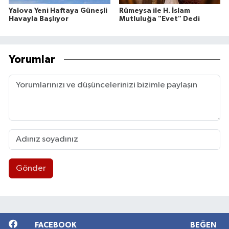
Yalova Yeni Haftaya Güneşli
Rümeysa ile H. İslam
Havayla Başlıyor
Mutluluğa "Evet" Dedi
Yorumlar
Gönder
FACEBOOK
BEĞEN