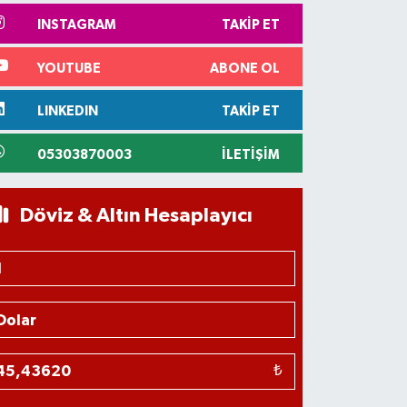
INSTAGRAM
TAKIP ET
YOUTUBE
ABONE OL
LINKEDIN
TAKIP ET
05303870003
İLETIŞIM
Döviz & Altın Hesaplayıcı
₺