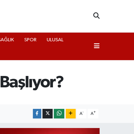
SAĞLIK
SPOR
ULUSAL
Başlıyor?
-
+
A
A