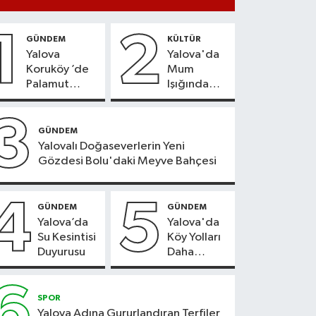
1
2
GÜNDEM
KÜLTÜR
Yalova
Yalova'da
Koruköy ’de
Mum
Palamut
Işığında
Sezonu
Konser
Heyecanı
Keyfi
3
GÜNDEM
Yalovalı Doğaseverlerin Yeni
Gözdesi Bolu'daki Meyve Bahçesi
4
5
GÜNDEM
GÜNDEM
Yalova’da
Yalova'da
Su Kesintisi
Köy Yolları
Duyurusu
Daha
Güvenli
Hale
6
Geliyor
SPOR
Yalova Adına Gururlandıran Terfiler