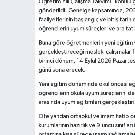
Öğretim Yılı Çalışma Takvimi" konulu g
gönderildi. Genelge kapsamında, 2026-
faaliyetlerinin başlangıç ve bitiş tarih
öğrencilerin uyum süreçleri ve ara tati
Buna göre öğretmenlerin yeni eğitim ve
gerçekleştireceği mesleki çalışmalar 
birinci dönem, 14 Eylül 2026 Pazart
günü sona erecek.
Yeni eğitim döneminde okul öncesi eğiti
öğrencilerin okula uyum süreçlerini de
arasında uyum eğitimleri gerçekleştiri
Öte yandan ortaokul ve imam hatip orta
kurumlarının hazırlık ve 9'uncu sınıflar
ortamına kısa sürede uyum sağlamaları, 