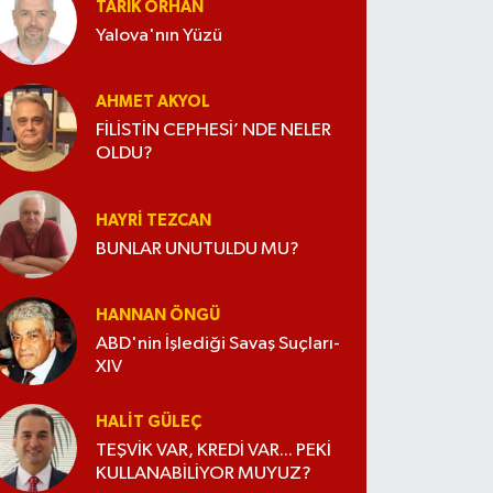
TARIK ORHAN
Yalova'nın Yüzü
AHMET AKYOL
FİLİSTİN CEPHESİ’ NDE NELER
OLDU?
HAYRI TEZCAN
BUNLAR UNUTULDU MU?
HANNAN ÖNGÜ
ABD'nin İşlediği Savaş Suçları-
XIV
HALIT GÜLEÇ
TEŞVİK VAR, KREDİ VAR... PEKİ
KULLANABİLİYOR MUYUZ?