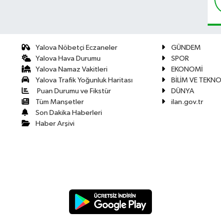
Yalova Nöbetçi Eczaneler
GÜNDEM
Yalova Hava Durumu
SPOR
Yalova Namaz Vakitleri
EKONOMİ
Yalova Trafik Yoğunluk Haritası
BİLİM VE TEKNO
Puan Durumu ve Fikstür
DÜNYA
Tüm Manşetler
ilan.gov.tr
Son Dakika Haberleri
Haber Arşivi