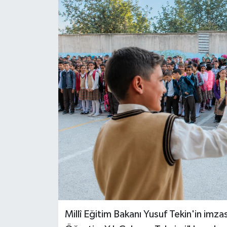
SPOR
ULUSAL
İLÇELERİMİZ
RESMİ İLAN
Millî Eğitim Bakanı Yusuf Tekin'in im