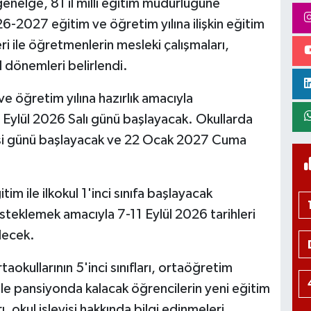
enelge, 81 il millî eğitim müdürlüğüne
2027 eğitim ve öğretim yılına ilişkin eğitim
leri ile öğretmenlerin mesleki çalışmaları,
l dönemleri belirlendi.
 öğretim yılına hazırlık amacıyla
1 Eylül 2026 Salı günü başlayacak. Okullarda
esi günü başlayacak ve 22 Ocak 2027 Cuma
m ile ilkokul 1'inci sınıfa başlayacak
steklemek amacıyla 7-11 Eylül 2026 tarihleri
lecek.
okullarının 5'inci sınıfları, ortaöğretim
ı ile pansiyonda kalacak öğrencilerin yeni eğitim
okul işleyişi hakkında bilgi edinmeleri,