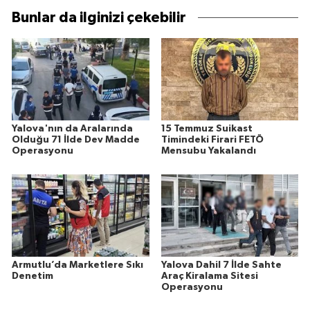
Bunlar da ilginizi çekebilir
Yalova'nın da Aralarında
15 Temmuz Suikast
Olduğu 71 İlde Dev Madde
Timindeki Firari FETÖ
Operasyonu
Mensubu Yakalandı
Armutlu’da Marketlere Sıkı
Yalova Dahil 7 İlde Sahte
Denetim
Araç Kiralama Sitesi
Operasyonu