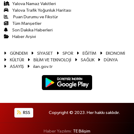
Yalova Namaz Vakitleri
Yalova Trafik Yoğunluk Haritası
Puan Durumu ve Fikstür
Tüm Manşetler
Son Dakika Haberleri
Haber Arşivi
GÜNDEM
SİYASET
SPOR
EĞİTİM
EKONOMİ
KÜLTÜR
BİLİM VE TEKNOLOJİ
SAĞLIK
DÜNYA
ASAYİŞ
ilan.gov.tr
RSS
Copyright © 2023. Her hakkı saklıdır.
Haber Yazılımı:
TE Bilişim