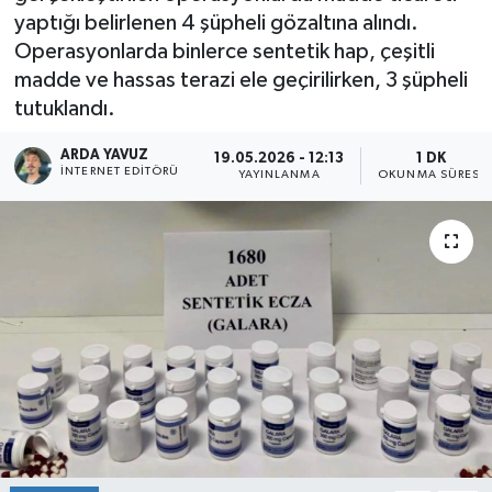
yaptığı belirlenen 4 şüpheli gözaltına alındı.
SPOR
Operasyonlarda binlerce sentetik hap, çeşitli
madde ve hassas terazi ele geçirilirken, 3 şüpheli
ULUSAL
tutuklandı.
İLÇELERİMİZ
ARDA YAVUZ
19.05.2026 - 12:13
1 DK
İNTERNET EDITÖRÜ
YAYINLANMA
OKUNMA SÜRESI
RESMİ İLAN