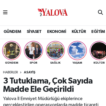
GÜNDEM
Yalova Nöbetçi Eczaneler
SİYASET
Yalova Hava Durumu
GÜNDEM
SİYASET
EKONOMİ
KÜLTÜR
EĞİTİM
EKONOMİ
Yalova Namaz Vakitleri
KÜLTÜR
Yalova Trafik Yoğunluk Haritası
GÜNDEM
SPOR
SAĞLIK
YAŞAM
KÜLTÜR
EĞİTİM
Puan Durumu ve Fikstür
HABERLER
ASAYİŞ
BİLİM VE TEKNOLOJİ
Tüm Manşetler
3 Tutuklama, Çok Sayıda
Madde Ele Geçirildi
ASAYİŞ
Son Dakika Haberleri
Yalova İl Emniyet Müdürlüğü ekiplerince
SAĞLIK
Haber Arşivi
gerçekleştirilen operasyonlarda madde ticareti