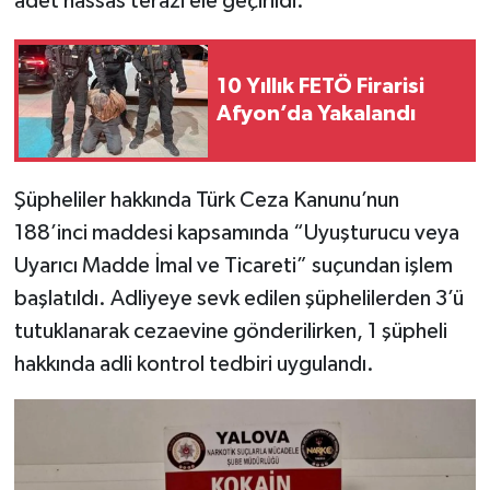
adet hassas terazi ele geçirildi.
10 Yıllık FETÖ Firarisi
Afyon’da Yakalandı
Şüpheliler hakkında Türk Ceza Kanunu’nun
188’inci maddesi kapsamında “Uyuşturucu veya
Uyarıcı Madde İmal ve Ticareti” suçundan işlem
başlatıldı. Adliyeye sevk edilen şüphelilerden 3’ü
tutuklanarak cezaevine gönderilirken, 1 şüpheli
hakkında adli kontrol tedbiri uygulandı.