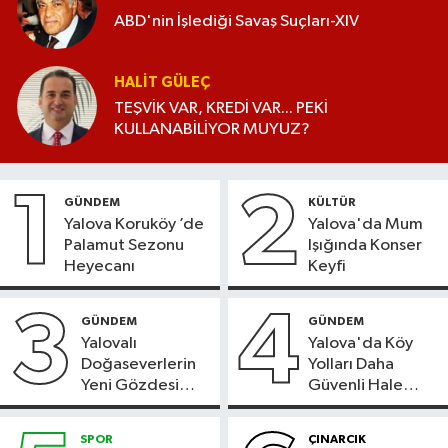
ABD'nin İşlediği Savaş Suçları-XIV
HALIT GÜLEÇ
TEŞVİK VAR, KREDİ VAR... PEKİ
KULLANABİLİYOR MUYUZ?
1
2
GÜNDEM
KÜLTÜR
Yalova Koruköy ’de
Yalova'da Mum
Palamut Sezonu
Işığında Konser
Heyecanı
Keyfi
3
4
GÜNDEM
GÜNDEM
Yalovalı
Yalova'da Köy
Doğaseverlerin
Yolları Daha
Yeni Gözdesi
Güvenli Hale
Bolu'daki Meyve
Geliyor
Bahçesi
SPOR
ÇINARCIK