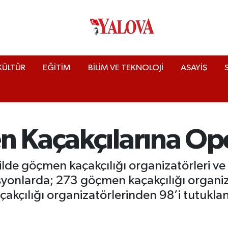
KÜLTÜR
EĞİTİM
BİLİM VE TEKNOLOJİ
ASAYİŞ
n Kaçakçılarına Op
51 ilde göçmen kaçakçılığı organizatörleri v
syonlarda; 273 göçmen kaçakçılığı organiz
çılığı organizatörlerinden 98’i tutukland