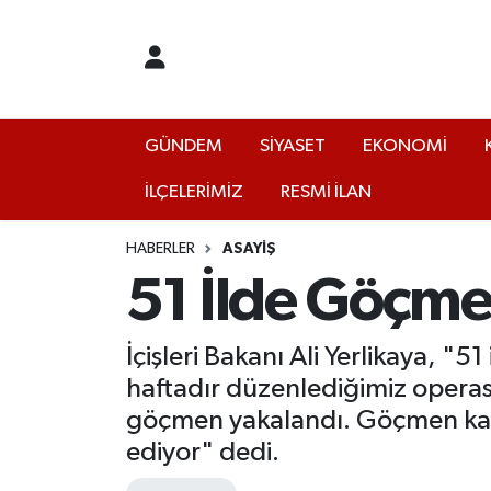
GÜNDEM
Yalova Nöbetçi Eczaneler
SİYASET
Yalova Hava Durumu
GÜNDEM
SİYASET
EKONOMİ
İLÇELERİMİZ
RESMİ İLAN
EKONOMİ
Yalova Namaz Vakitleri
KÜLTÜR
Yalova Trafik Yoğunluk Haritası
HABERLER
ASAYİŞ
51 İlde Göçme
EĞİTİM
Puan Durumu ve Fikstür
İçişleri Bakanı Ali Yerlikaya, "
BİLİM VE TEKNOLOJİ
Tüm Manşetler
haftadır düzenlediğimiz opera
göçmen yakalandı. Göçmen kaçak
ASAYİŞ
Son Dakika Haberleri
ediyor" dedi.
SAĞLIK
Haber Arşivi