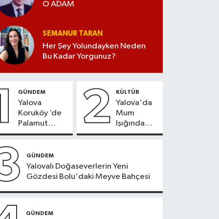
O ADAM
SEMANUR TARAN
Her Şey Yolundayken Neden
Bu Kadar Yorgunuz?
1
2
GÜNDEM
KÜLTÜR
Yalova
Yalova'da
Koruköy ’de
Mum
Palamut
Işığında
Sezonu
Konser
Heyecanı
Keyfi
3
GÜNDEM
Yalovalı Doğaseverlerin Yeni
Gözdesi Bolu'daki Meyve Bahçesi
GÜNDEM