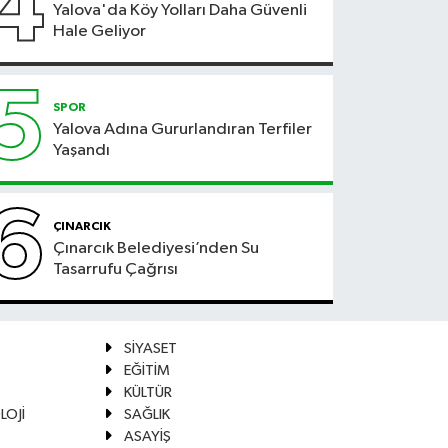
4
Yalova'da Köy Yolları Daha Güvenli
Hale Geliyor
5
SPOR
Yalova Adına Gururlandıran Terfiler
Yaşandı
6
ÇINARCIK
Çınarcık Belediyesi’nden Su
Tasarrufu Çağrısı
SİYASET
EĞİTİM
KÜLTÜR
LOJİ
SAĞLIK
ASAYİŞ