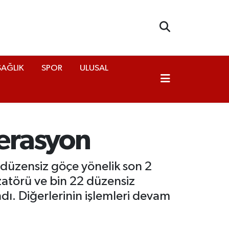
SAĞLIK
SPOR
ULUSAL
erasyon
e düzensiz göçe yönelik son 2
atörü ve bin 22 düzensiz
ı. Diğerlerinin işlemleri devam