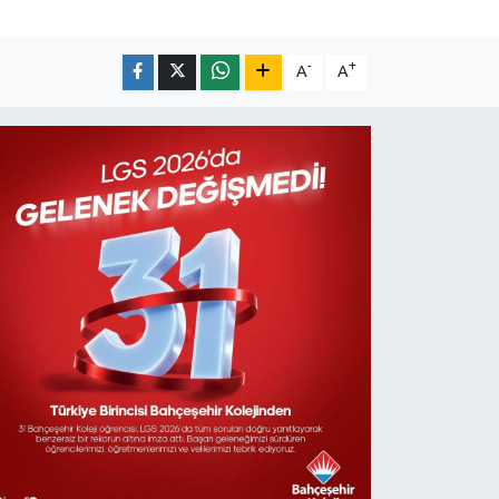
-
+
A
A