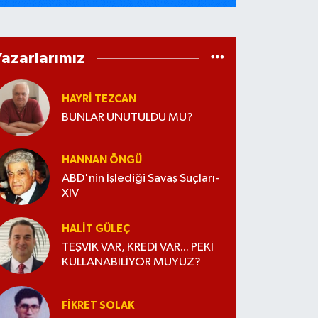
Yazarlarımız
HAYRI TEZCAN
BUNLAR UNUTULDU MU?
HANNAN ÖNGÜ
ABD'nin İşlediği Savaş Suçları-
XIV
HALIT GÜLEÇ
TEŞVİK VAR, KREDİ VAR... PEKİ
KULLANABİLİYOR MUYUZ?
FIKRET SOLAK