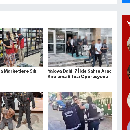
a Marketlere Sıkı
Yalova Dahil 7 İlde Sahte Araç
Kiralama Sitesi Operasyonu