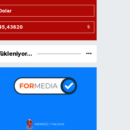
₺
ükleniyor...