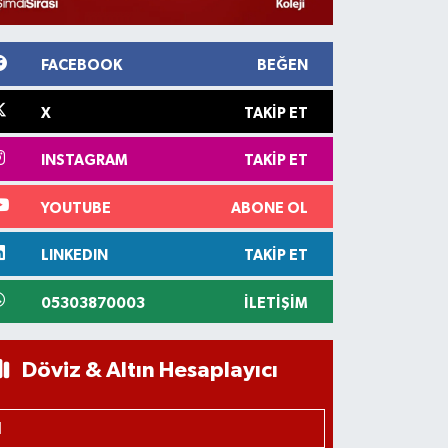
FACEBOOK
BEĞEN
X
TAKIP ET
INSTAGRAM
TAKIP ET
YOUTUBE
ABONE OL
LINKEDIN
TAKIP ET
05303870003
İLETIŞIM
Döviz & Altın Hesaplayıcı