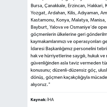
Bursa, Çanakkale, Erzincan, Hakkari, Kı
Yozgat, Ardahan, Kilis, Adıyaman, Ama
Kastamonu, Konya, Malatya, Manisa,
Bayburt, Yalova ve Osmaniye’de oper
göçmenlerin ülkelerine geri gönderilme 
kaymakamlarımızı ve operasyonları ge
İdaresi Başkanlığımız personelini teb
hak ve hürriyetlerine saygılı, hukuk v
güvenliğinden asla taviz vermeden t
konusunu; düzenli-düzensiz göç, ulusla
dönüş, göçmen kaçakçılığıyla mücadele
alıyoruz."
Kaynak:
İHA