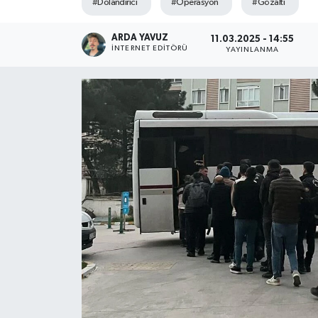
#Dolandırıcı
#Operasyon
#Gözaltı
SPOR
ARDA YAVUZ
11.03.2025 - 14:55
İNTERNET EDITÖRÜ
YAYINLANMA
ULUSAL
İLÇELERİMİZ
RESMİ İLAN