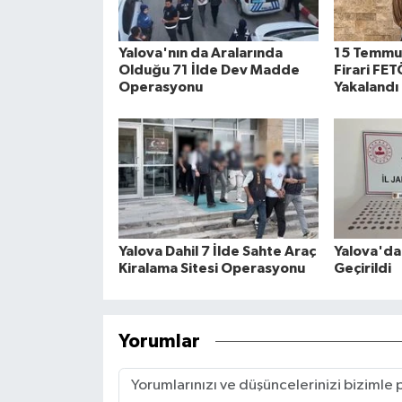
Yalova'nın da Aralarında
15 Temmuz
Olduğu 71 İlde Dev Madde
Firari FE
Operasyonu
Yakalandı
Yalova Dahil 7 İlde Sahte Araç
Yalova'da 
Kiralama Sitesi Operasyonu
Geçirildi
Yorumlar