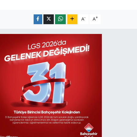
-
+
A
A