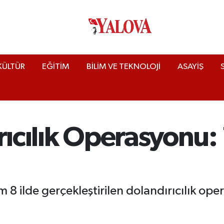
KÜLTÜR
EĞİTİM
BİLİM VE TEKNOLOJİ
ASAYİŞ
rıcılık Operasyonu: 
 8 ilde gerçekleştirilen dolandırıcılık ope