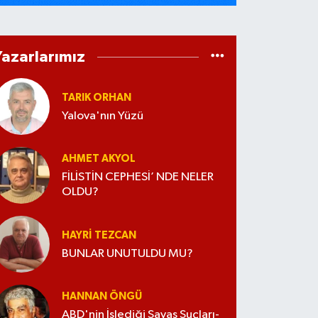
Yazarlarımız
TARIK ORHAN
Yalova'nın Yüzü
AHMET AKYOL
FİLİSTİN CEPHESİ’ NDE NELER
OLDU?
HAYRI TEZCAN
BUNLAR UNUTULDU MU?
HANNAN ÖNGÜ
ABD'nin İşlediği Savaş Suçları-