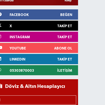
FACEBOOK
BEĞEN
X
TAKIP ET
INSTAGRAM
TAKIP ET
YOUTUBE
ABONE OL
LINKEDIN
TAKIP ET
05303870003
İLETIŞIM
Döviz & Altın Hesaplayıcı