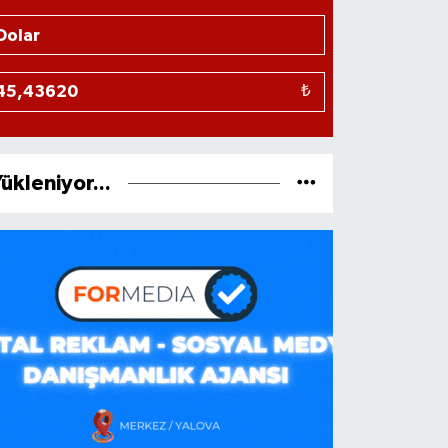
₺
ükleniyor...