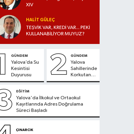
XIV
HALIT GÜLEÇ
TEŞVİK VAR, KREDİ VAR... PEKİ
KULLANABİLİYOR MUYUZ?
1
2
GÜNDEM
GÜNDEM
Yalova’da Su
Yalova
Kesintisi
Sahillerinde
Duyurusu
Korkutan
Tablo
3
EĞİTİM
Yalova'da İlkokul ve Ortaokul
Kayıtlarında Adres Doğrulama
Süreci Başladı
ÇINARCIK