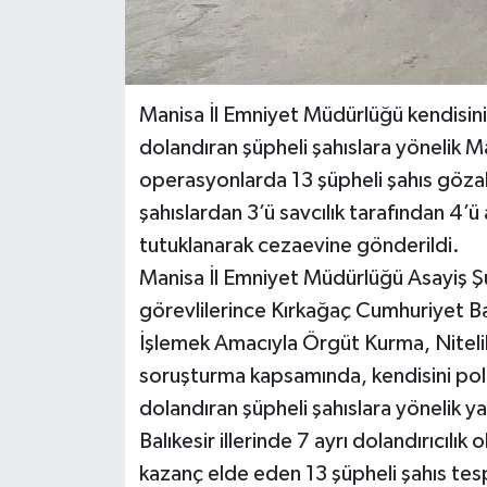
Manisa İl Emniyet Müdürlüğü kendisini 
dolandıran şüpheli şahıslara yönelik M
operasyonlarda 13 şüpheli şahıs gözalt
şahıslardan 3’ü savcılık tarafından 4’ü 
tutuklanarak cezaevine gönderildi.
Manisa İl Emniyet Müdürlüğü Asayiş Şu
görevlilerince Kırkağaç Cumhuriyet B
İşlemek Amacıyla Örgüt Kurma, Nitelikli 
soruşturma kapsamında, kendisini polis
dolandıran şüpheli şahıslara yönelik y
Balıkesir illerinde 7 ayrı dolandırıcılık
kazanç elde eden 13 şüpheli şahıs tesp