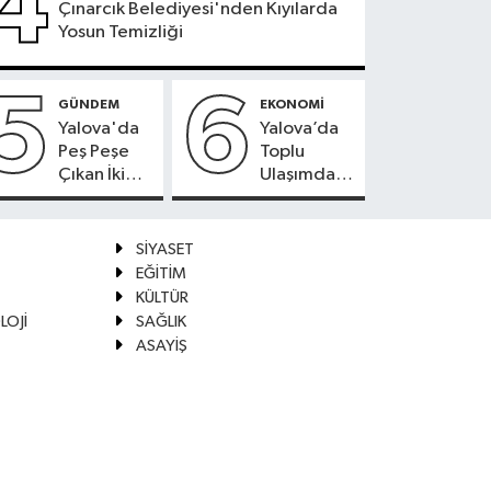
4
Çınarcık Belediyesi'nden Kıyılarda
Yosun Temizliği
5
6
GÜNDEM
EKONOMİ
Yalova'da
Yalova’da
Peş Peşe
Toplu
Çıkan İki
Ulaşımda
Yangın
Kartlı
Kontrol
Ödeme
Altına
Beklentisi
SİYASET
Alındı
EĞİTİM
KÜLTÜR
LOJİ
SAĞLIK
ASAYİŞ