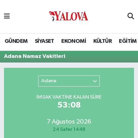
GÜNDEM
Yalova Nöbetçi Eczaneler
SİYASET
Yalova Hava Durumu
GÜNDEM
SİYASET
EKONOMİ
KÜLTÜR
EĞİTİM
EKONOMİ
Yalova Namaz Vakitleri
Adana Namaz Vakitleri
KÜLTÜR
Yalova Trafik Yoğunluk Haritası
Adana
EĞİTİM
Puan Durumu ve Fikstür
İMSAK VAKTİNE KALAN SÜRE
BİLİM VE TEKNOLOJİ
Tüm Manşetler
53:07
ASAYİŞ
Son Dakika Haberleri
7 Ağustos 2026
24 Safer 1448
SAĞLIK
Haber Arşivi