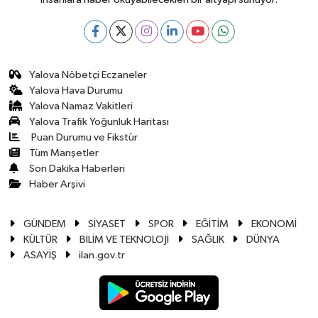
Yalova Nöbetçi Eczaneler
Yalova Hava Durumu
Yalova Namaz Vakitleri
Yalova Trafik Yoğunluk Haritası
Puan Durumu ve Fikstür
Tüm Manşetler
Son Dakika Haberleri
Haber Arşivi
GÜNDEM
SİYASET
SPOR
EĞİTİM
EKONOMİ
KÜLTÜR
BİLİM VE TEKNOLOJİ
SAĞLIK
DÜNYA
ASAYİŞ
ilan.gov.tr