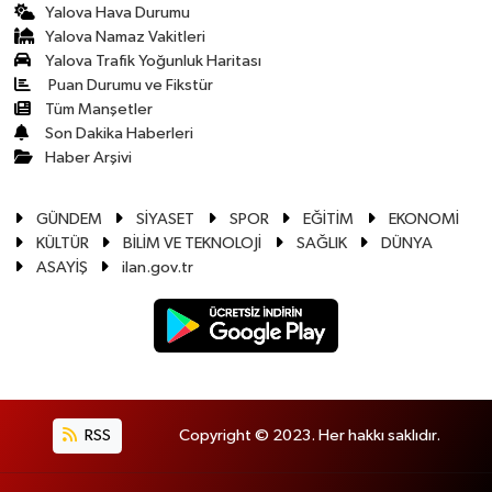
Yalova Hava Durumu
Yalova Namaz Vakitleri
Yalova Trafik Yoğunluk Haritası
Puan Durumu ve Fikstür
Tüm Manşetler
Son Dakika Haberleri
Haber Arşivi
GÜNDEM
SİYASET
SPOR
EĞİTİM
EKONOMİ
KÜLTÜR
BİLİM VE TEKNOLOJİ
SAĞLIK
DÜNYA
ASAYİŞ
ilan.gov.tr
RSS
Copyright © 2023. Her hakkı saklıdır.