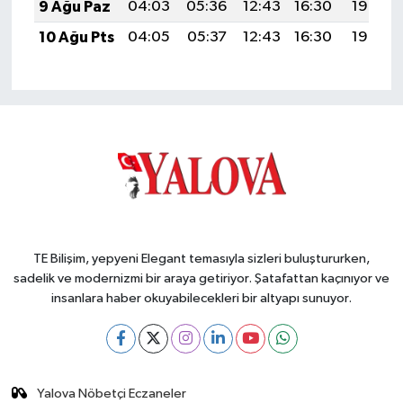
9 Ağu Paz
04:03
05:36
12:43
16:30
19:40
10 Ağu Pts
04:05
05:37
12:43
16:30
19:39
TE Bilişim, yepyeni Elegant temasıyla sizleri buluştururken,
sadelik ve modernizmi bir araya getiriyor. Şatafattan kaçınıyor ve
insanlara haber okuyabilecekleri bir altyapı sunuyor.
Yalova Nöbetçi Eczaneler