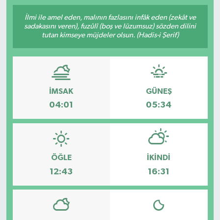
SPOR
İlmi ile amel eden, malının fazlasını infâk eden (zekât ve
sadakasını veren), fuzûlî (boş ve lüzumsuz) sözden dilini
tutan kimseye müjdeler olsun. (Hadis-i Şerif)
ULUSAL
İLÇELERİMİZ
İMSAK
GÜNEŞ
RESMİ İLAN
04:01
05:34
ÖĞLE
İKINDI
12:43
16:31