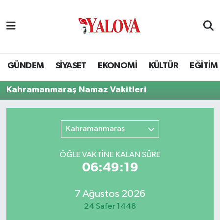
GÜNDEM
Yalova Nöbetçi Eczaneler
SİYASET
Yalova Hava Durumu
GÜNDEM
SİYASET
EKONOMİ
KÜLTÜR
EĞİTİM
EKONOMİ
Yalova Namaz Vakitleri
Kahramanmaraş Namaz Vakitleri
KÜLTÜR
Yalova Trafik Yoğunluk Haritası
Kahramanmaraş
EĞİTİM
Puan Durumu ve Fikstür
ÖĞLE VAKTİNE KALAN SÜRE
BİLİM VE TEKNOLOJİ
Tüm Manşetler
06:49:19
ASAYİŞ
Son Dakika Haberleri
7 Ağustos 2026
24 Safer 1448
SAĞLIK
Haber Arşivi