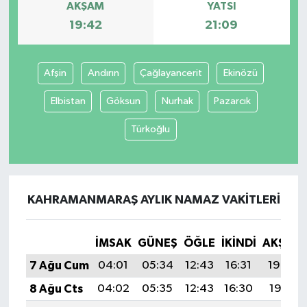
AKŞAM
YATSI
19:42
21:09
Afşin
Andırın
Çağlayancerit
Ekinözü
Elbistan
Göksun
Nurhak
Pazarcık
Türkoğlu
KAHRAMANMARAŞ AYLIK NAMAZ VAKITLERI
İMSAK
GÜNEŞ
ÖĞLE
İKINDI
AKŞAM
7 Ağu Cum
04:01
05:34
12:43
16:31
19:42
8 Ağu Cts
04:02
05:35
12:43
16:30
19:41