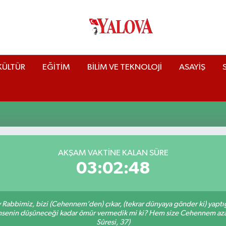
KÜLTÜR
EĞİTİM
BİLİM VE TEKNOLOJİ
ASAYİŞ
AKŞAM VAKTİNE KALAN SÜRE
03:02:47
Ey Rabbimiz, bizi (Cehennem’den) çıkar, (tekrar dünyaya gönder ki) yapt
 kimsenin düşüneceği kadar ömür vermedik mi ki? Hem size Cehennem azâ
Sûresi, 37)