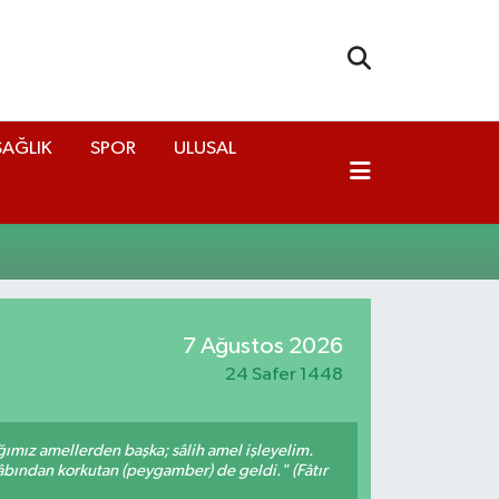
SAĞLIK
SPOR
ULUSAL
7 Ağustos 2026
24 Safer 1448
ığımız amellerden başka; sâlih amel işleyelim.
bından korkutan (peygamber) de geldi." (Fâtır