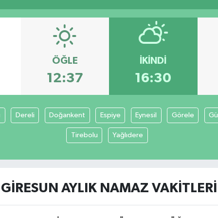
ÖĞLE
İKINDI
12:37
16:30
ı
Dereli
Doğankent
Espiye
Eynesil
Görele
Gü
Tirebolu
Yağlıdere
GIRESUN AYLIK NAMAZ VAKITLERI