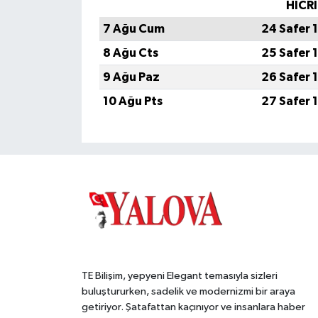
HİCRİ
7 Ağu Cum
24 Safer 
8 Ağu Cts
25 Safer 
9 Ağu Paz
26 Safer 
10 Ağu Pts
27 Safer 
TE Bilişim, yepyeni Elegant temasıyla sizleri
buluştururken, sadelik ve modernizmi bir araya
getiriyor. Şatafattan kaçınıyor ve insanlara haber