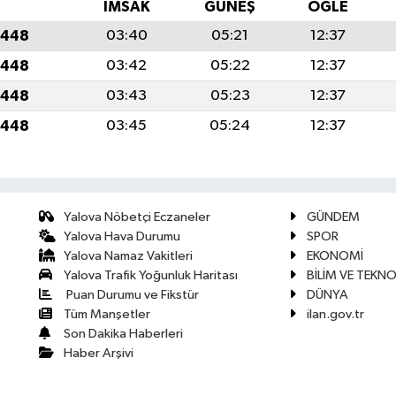
İMSAK
GÜNEŞ
ÖĞLE
1448
03:40
05:21
12:37
1448
03:42
05:22
12:37
1448
03:43
05:23
12:37
1448
03:45
05:24
12:37
Yalova Nöbetçi Eczaneler
GÜNDEM
Yalova Hava Durumu
SPOR
Yalova Namaz Vakitleri
EKONOMİ
Yalova Trafik Yoğunluk Haritası
BİLİM VE TEKNO
Puan Durumu ve Fikstür
DÜNYA
Tüm Manşetler
ilan.gov.tr
Son Dakika Haberleri
Haber Arşivi