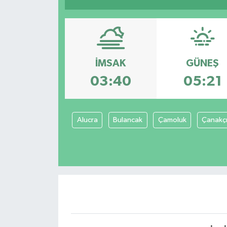
SPOR
ULUSAL
İMSAK
GÜNEŞ
İLÇELERİMİZ
03:40
05:21
RESMİ İLAN
Alucra
Bulancak
Çamoluk
Çanakç