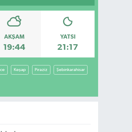
AKŞAM
YATSI
19:44
21:17
ce
Keşap
Piraziz
Şebinkarahisar