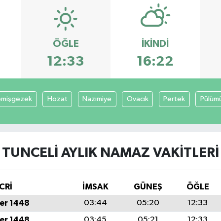
ÖĞLE
İKINDI
12:33
16:22
mişgezek
Hozat
Nazımiye
Ovacık
Pertek
Pülüm
TUNCELI AYLIK NAMAZ VAKITLERI
CRİ
İMSAK
GÜNEŞ
ÖĞLE
er 1448
03:44
05:20
12:33
er 1448
03:45
05:21
12:33