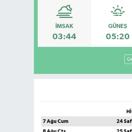
SPOR
ULUSAL
İMSAK
GÜNEŞ
03:44
05:20
İLÇELERİMİZ
RESMİ İLAN
Çe
Hİ
7 Ağu Cum
24 Saf
8 Ağu Cts
25 Saf