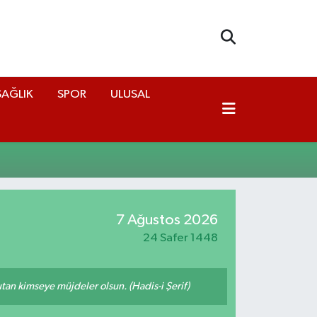
SAĞLIK
SPOR
ULUSAL
7 Ağustos 2026
24 Safer 1448
tutan kimseye müjdeler olsun. (Hadis-i Şerif)