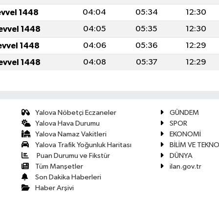
evvel 1448
04:04
05:34
12:30
evvel 1448
04:05
05:35
12:30
evvel 1448
04:06
05:36
12:29
evvel 1448
04:08
05:37
12:29
Yalova Nöbetçi Eczaneler
GÜNDEM
Yalova Hava Durumu
SPOR
Yalova Namaz Vakitleri
EKONOMİ
Yalova Trafik Yoğunluk Haritası
BİLİM VE TEKNO
Puan Durumu ve Fikstür
DÜNYA
Tüm Manşetler
ilan.gov.tr
Son Dakika Haberleri
Haber Arşivi