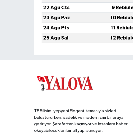
22 Ağu Cts
9 Rebiul
23 Ağu Paz
10 Rebiul
24 Ağu Pts
11 Rebiul
25 Ağu Sal
12 Rebiul
TE Bilişim, yepyeni Elegant temasıyla sizleri
buluştururken, sadelik ve modernizmi bir araya
getiriyor. Şatafattan kaçınıyor ve insanlara haber
okuyabilecekleri bir altyapı sunuyor.