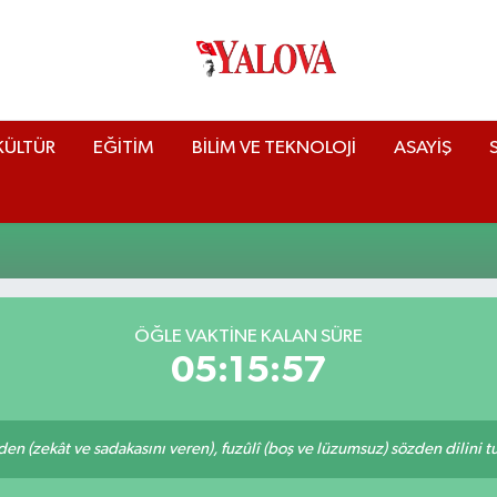
KÜLTÜR
EĞİTİM
BİLİM VE TEKNOLOJİ
ASAYİŞ
ÖĞLE VAKTİNE KALAN SÜRE
05:15:56
eden (zekât ve sadakasını veren), fuzûlî (boş ve lüzumsuz) sözden dilini 