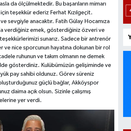
sla da ölçülmektedir. Bu başarıların mimarı
çin teşekkür ederiz Ferhat Kızılgeçit.
 ve sevgiyle anacaktır. Fatih Gülay Hocamıza
’a verdiğiniz emek, gösterdiğiniz özveri ve
Y
 teşekkürlerimizi sunarız. Sadece bir antrenör
ber ve nice sporcunun hayatına dokunan bir rol
ücadele ruhunun ve takım olmanın ne demek
ilde gösterdiniz. Kulübümüzün gelişiminde ve
yük pay sahibi oldunuz. Görev süreniz
oluşturduğunuz güçlü bağlar, Akköyspor
lunuz daima açık olsun. Sizinle çalışmış
lerine yer verdi.