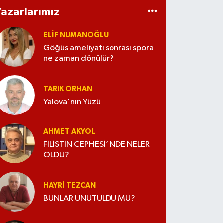
Yazarlarımız
ELİF NUMANOĞLU
Göğüs ameliyatı sonrası spora
ne zaman dönülür?
TARIK ORHAN
Yalova'nın Yüzü
AHMET AKYOL
FİLİSTİN CEPHESİ’ NDE NELER
OLDU?
HAYRI TEZCAN
BUNLAR UNUTULDU MU?