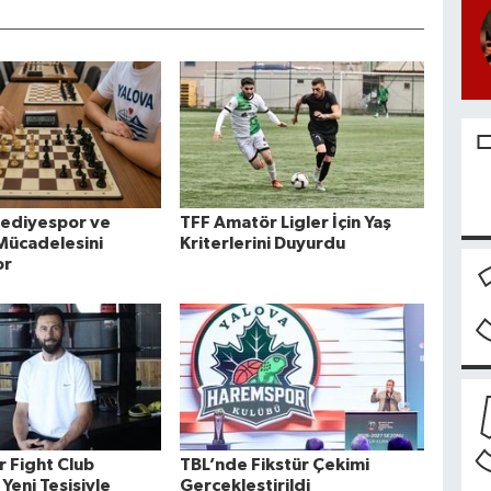
lediyespor ve
TFF Amatör Ligler İçin Yaş
 Mücadelesini
Kriterlerini Duyurdu
or
r Fight Club
TBL’nde Fikstür Çekimi
Yeni Tesisiyle
Gerçekleştirildi