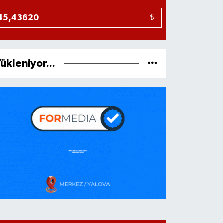
₺
ükleniyor...