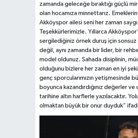
zamanda geleceğe bıraktığı güçlü mira
olan hocamıza minnettarız. Emeklerin i
Akköyspor ailesi seni her zaman saygı
Teşekkürlerimizle. Yıllarca Akköyspor
sergilediğiniz örnek duruş için sonsuz
değil, aynı zamanda bir lider, bir reh
model oldunuz. Sahada disiplinin, m
olduğunu bizlere her zaman en iyi şek
genç sporcularımızın yetişmesinde bü
boyunca kazandırdığınız değerler ve 
tarihine altın harflerle yazılacaktır. Yo
olmaktan büyük bir onur duyduk” ifade