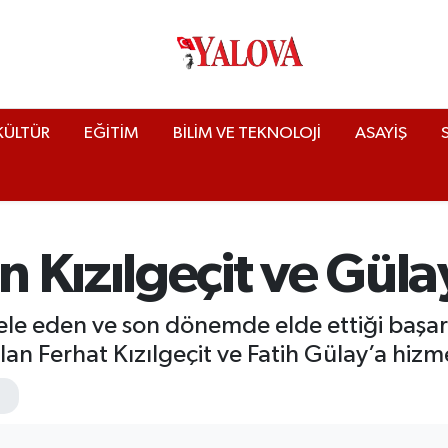
KÜLTÜR
EĞİTİM
BİLİM VE TEKNOLOJİ
ASAYİŞ
 Kızılgeçit ve Güla
eden ve son dönemde elde ettiği başarıl
lan Ferhat Kızılgeçit ve Fatih Gülay’a hizm