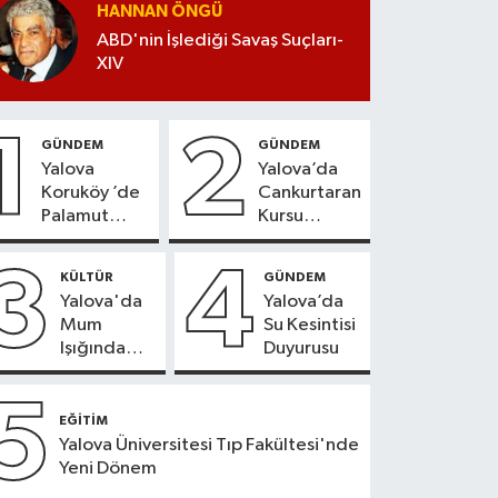
HANNAN ÖNGÜ
ABD'nin İşlediği Savaş Suçları-
XIV
1
2
GÜNDEM
GÜNDEM
Yalova
Yalova’da
Koruköy ’de
Cankurtaran
Palamut
Kursu
Sezonu
Kayıtları
Heyecanı
Başladı
3
4
KÜLTÜR
GÜNDEM
Yalova'da
Yalova’da
Mum
Su Kesintisi
Işığında
Duyurusu
Konser
Keyfi
5
EĞİTİM
Yalova Üniversitesi Tıp Fakültesi'nde
Yeni Dönem