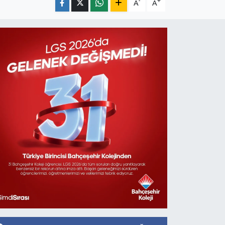
-
+
A
A