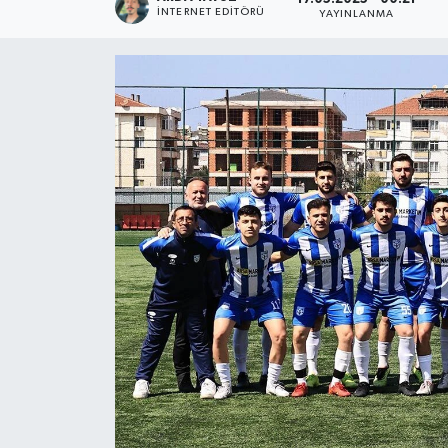
İNTERNET EDITÖRÜ
YAYINLANMA
SPOR
ULUSAL
İLÇELERİMİZ
RESMİ İLAN