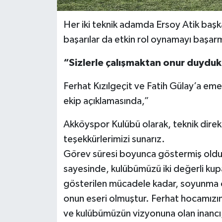
Her iki teknik adamda Ersoy Atik başka
başarılar da etkin rol oynamayı başarm
“Sizlerle çalışmaktan onur duyduk
Ferhat Kızılgeçit ve Fatih Gülay’a em
ekip açıklamasında,”
Akköyspor Kulübü olarak, teknik direk
teşekkürlerimizi sunarız.
Görev süresi boyunca göstermiş olduğu
sayesinde, kulübümüzü iki değerli kupa
gösterilen mücadele kadar, soyunma od
onun eseri olmuştur. Ferhat hocamızın 
ve kulübümüzün vizyonuna olan inancı,