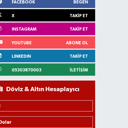
FACEBOOK
BEĞEN
X
TAKIP ET
INSTAGRAM
TAKIP ET
YOUTUBE
ABONE OL
LINKEDIN
TAKIP ET
05303870003
İLETIŞIM
Döviz & Altın Hesaplayıcı