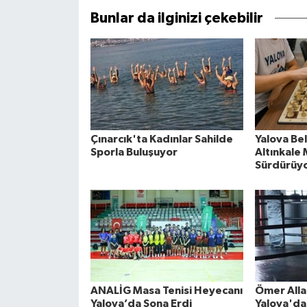
Bunlar da ilginizi çekebilir
Çınarcık'ta Kadınlar Sahilde
Yalova Be
Sporla Buluşuyor
Altınkale
Sürdürüy
ANALİG Masa Tenisi Heyecanı
Ömer Alla
Yalova’da Sona Erdi
Yalova'da 