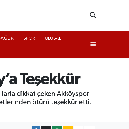
SAĞLIK
SPOR
ULUSAL
y’a Teşekkür
arla dikkat çeken Akköyspor
etlerinden ötürü teşekkür etti.