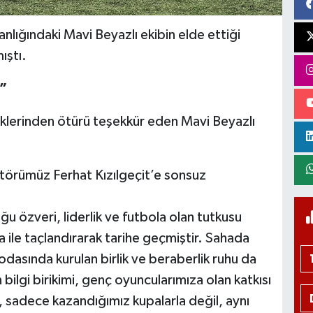
nlığındaki Mavi Beyazlı ekibin elde ettiği
ıştı.
”
eklerinden ötürü teşekkür eden Mavi Beyazlı
törümüz Ferhat Kızılgeçit’e sonsuz
 özveri, liderlik ve futbola olan tutkusu
 ile taçlandırarak tarihe geçmiştir. Sahada
asında kurulan birlik ve beraberlik ruhu da
bilgi birikimi, genç oyuncularımıza olan katkısı
 sadece kazandığımız kupalarla değil, aynı