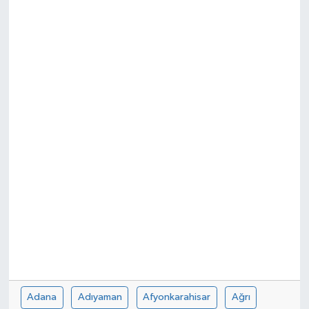
SPOR
ULUSAL
İLÇELERİMİZ
RESMİ İLAN
Adana
Adıyaman
Afyonkarahisar
Ağrı