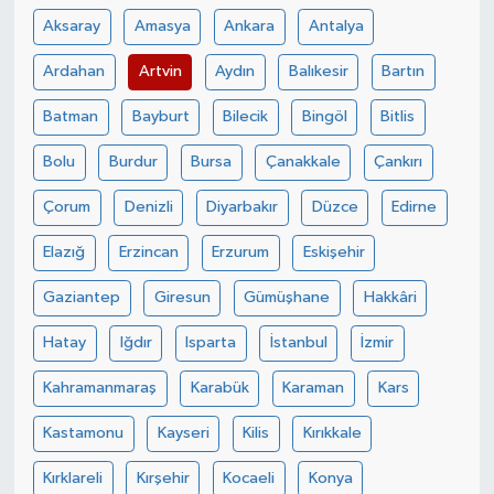
Aksaray
Amasya
Ankara
Antalya
Ardahan
Artvin
Aydın
Balıkesir
Bartın
Batman
Bayburt
Bilecik
Bingöl
Bitlis
Bolu
Burdur
Bursa
Çanakkale
Çankırı
Çorum
Denizli
Diyarbakır
Düzce
Edirne
Elazığ
Erzincan
Erzurum
Eskişehir
Gaziantep
Giresun
Gümüşhane
Hakkâri
Hatay
Iğdır
Isparta
İstanbul
İzmir
Kahramanmaraş
Karabük
Karaman
Kars
Kastamonu
Kayseri
Kilis
Kırıkkale
Kırklareli
Kırşehir
Kocaeli
Konya