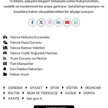
TE Bilişim, yepyeni Elegant temasıyla sizleri buluştururken,
sadelik ve modernizmi bir araya getiriyor. Şatafattan kaçınıyor ve
insanlara haber okuyabilecekleri bir altyapı sunuyor.
Yalova Nöbetçi Eczaneler
Yalova Hava Durumu
Yalova Namaz Vakitleri
Yalova Trafik Yoğunluk Haritası
Puan Durumu ve Fikstür
Tüm Manşetler
Son Dakika Haberleri
Haber Arşivi
GÜNDEM
SİYASET
SPOR
EĞİTİM
EKONOMİ
KÜLTÜR
BİLİM VE TEKNOLOJİ
SAĞLIK
DÜNYA
ASAYİŞ
ilan.gov.tr