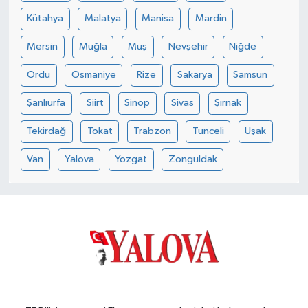
Kütahya
Malatya
Manisa
Mardin
Mersin
Muğla
Muş
Nevşehir
Niğde
Ordu
Osmaniye
Rize
Sakarya
Samsun
Şanlıurfa
Siirt
Sinop
Sivas
Şırnak
Tekirdağ
Tokat
Trabzon
Tunceli
Uşak
Van
Yalova
Yozgat
Zonguldak