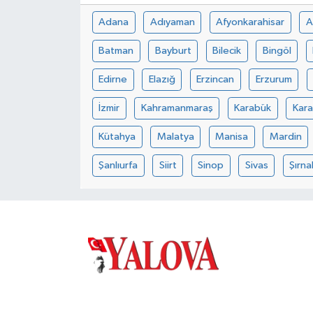
Adana
Adıyaman
Afyonkarahisar
A
Batman
Bayburt
Bilecik
Bingöl
Edirne
Elazığ
Erzincan
Erzurum
İzmir
Kahramanmaraş
Karabük
Kar
Kütahya
Malatya
Manisa
Mardin
Şanlıurfa
Siirt
Sinop
Sivas
Şırna