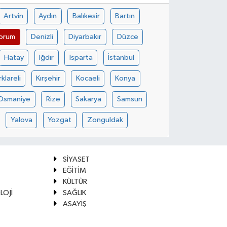
Artvin
Aydın
Balıkesir
Bartın
orum
Denizli
Diyarbakır
Düzce
Hatay
Iğdır
Isparta
İstanbul
rklareli
Kırşehir
Kocaeli
Konya
Osmaniye
Rize
Sakarya
Samsun
Yalova
Yozgat
Zonguldak
SİYASET
EĞİTİM
KÜLTÜR
LOJİ
SAĞLIK
ASAYİŞ