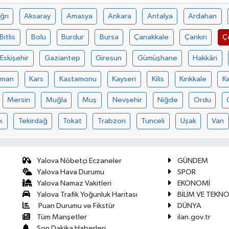
ğrı
Aksaray
Amasya
Ankara
Antalya
Ardahan
Bitlis
Bolu
Burdur
Bursa
Çanakkale
Çankırı
Ç
Eskişehir
Gaziantep
Giresun
Gümüşhane
Hakkâri
aman
Kars
Kastamonu
Kayseri
Kilis
Kırıkkale
Kı
Mersin
Muğla
Muş
Nevşehir
Niğde
Ordu
k
Tekirdağ
Tokat
Trabzon
Tunceli
Uşak
Van
Yalova Nöbetçi Eczaneler
GÜNDEM
Yalova Hava Durumu
SPOR
Yalova Namaz Vakitleri
EKONOMİ
Yalova Trafik Yoğunluk Haritası
BİLİM VE TEKNO
Puan Durumu ve Fikstür
DÜNYA
Tüm Manşetler
ilan.gov.tr
Son Dakika Haberleri