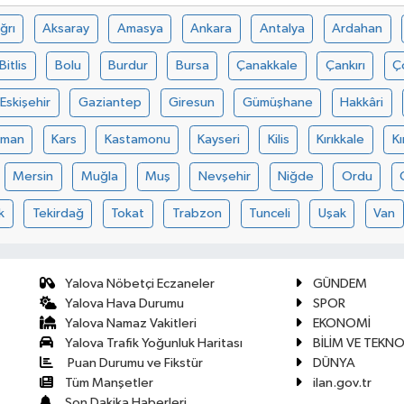
ğrı
Aksaray
Amasya
Ankara
Antalya
Ardahan
Bitlis
Bolu
Burdur
Bursa
Çanakkale
Çankırı
Ç
Eskişehir
Gaziantep
Giresun
Gümüşhane
Hakkâri
aman
Kars
Kastamonu
Kayseri
Kilis
Kırıkkale
Kı
Mersin
Muğla
Muş
Nevşehir
Niğde
Ordu
k
Tekirdağ
Tokat
Trabzon
Tunceli
Uşak
Van
Yalova Nöbetçi Eczaneler
GÜNDEM
Yalova Hava Durumu
SPOR
Yalova Namaz Vakitleri
EKONOMİ
Yalova Trafik Yoğunluk Haritası
BİLİM VE TEKNO
Puan Durumu ve Fikstür
DÜNYA
Tüm Manşetler
ilan.gov.tr
Son Dakika Haberleri