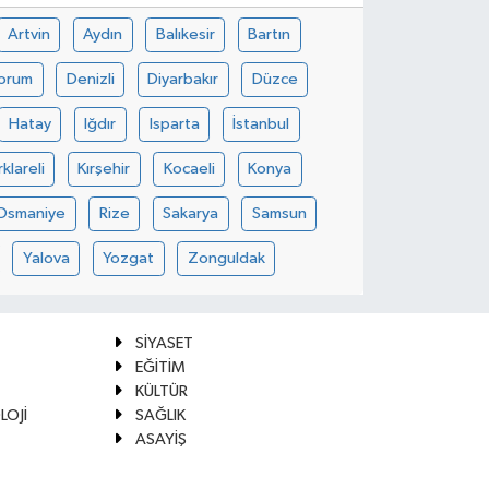
Artvin
Aydın
Balıkesir
Bartın
orum
Denizli
Diyarbakır
Düzce
Hatay
Iğdır
Isparta
İstanbul
rklareli
Kırşehir
Kocaeli
Konya
Osmaniye
Rize
Sakarya
Samsun
Yalova
Yozgat
Zonguldak
SİYASET
EĞİTİM
KÜLTÜR
LOJİ
SAĞLIK
ASAYİŞ