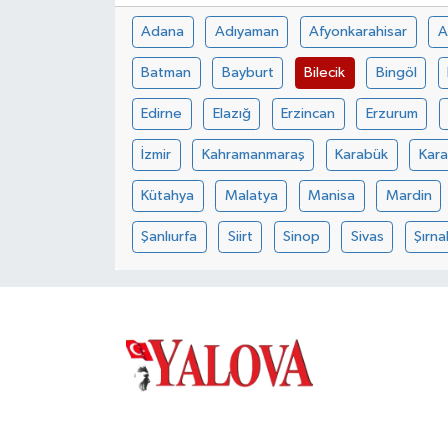
Adana
Adıyaman
Afyonkarahisar
A
Batman
Bayburt
Bilecik
Bingöl
Edirne
Elazığ
Erzincan
Erzurum
İzmir
Kahramanmaraş
Karabük
Kar
Kütahya
Malatya
Manisa
Mardin
Şanlıurfa
Siirt
Sinop
Sivas
Şırna