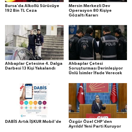
Bursa’da Alkollü Sürücüye
Mersin Merkezli Dev
192 Bin TL Ceza
Operasyon 80 Kişiye
Gözaltı Kararı
Ahbaplar Çetesine 4. Dalga
Ahbaplar Çetesi
Darbesi 13 Kişi Yakalandı
Soruşturması Derinleşiyor
Ünlü İsimler İfade Verecek
DABİS Artık İŞKUR Mobil'de
Özgür Özel CHP’den
Ayrıldı! Yeni Parti Kuruyor