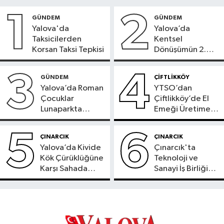
1
2
GÜNDEM
GÜNDEM
Yalova'da
Yalova’da
Taksicilerden
Kentsel
Korsan Taksi Tepkisi
Dönüşümün 2.
Etabı İçin
Hazırlıklar
3
4
GÜNDEM
ÇİFTLİKKÖY
Sürüyor
Yalova’da Roman
YTSO’dan
Çocuklar
Çiftlikköy’de El
Lunaparkta
Emeği Üretime
Doyasıya Eğlendi
Ziyaret
5
6
ÇINARCIK
ÇINARCIK
Yalova’da Kivide
Çınarcık'ta
Kök Çürüklüğüne
Teknoloji ve
Karşı Sahada
Sanayi İş Birliği
İnceleme
Gündemde