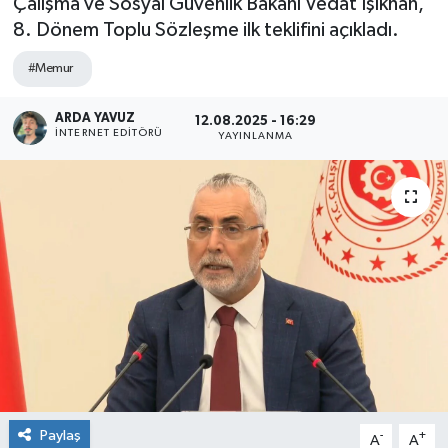
Çalışma ve Sosyal Güvenlik Bakanı Vedat Işıkhan,
8. Dönem Toplu Sözleşme ilk teklifini açıkladı.
SPOR
#Memur
ULUSAL
ARDA YAVUZ
12.08.2025 - 16:29
İNTERNET EDITÖRÜ
İLÇELERİMİZ
YAYINLANMA
RESMİ İLAN
Paylaş
-
+
A
A