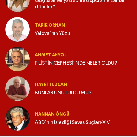
Göğüs ameliyatı sonrası spora ne zaman
dönülür?
TARIK ORHAN
Yalova'nın Yüzü
AHMET AKYOL
FİLİSTİN CEPHESİ’ NDE NELER OLDU?
HAYRI TEZCAN
BUNLAR UNUTULDU MU?
HANNAN ÖNGÜ
ABD'nin İşlediği Savaş Suçları-XIV