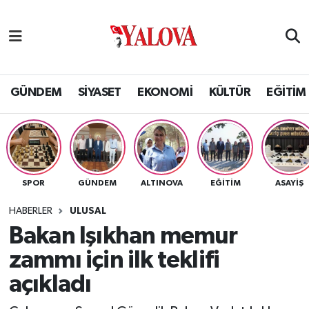
GÜNDEM
Yalova Nöbetçi Eczaneler
SİYASET
Yalova Hava Durumu
GÜNDEM
SİYASET
EKONOMİ
KÜLTÜR
EĞİTİM
EKONOMİ
Yalova Namaz Vakitleri
KÜLTÜR
Yalova Trafik Yoğunluk Haritası
SPOR
GÜNDEM
ALTINOVA
EĞİTİM
ASAYİŞ
EĞİTİM
Puan Durumu ve Fikstür
HABERLER
ULUSAL
BİLİM VE TEKNOLOJİ
Tüm Manşetler
Bakan Işıkhan memur
zammı için ilk teklifi
ASAYİŞ
Son Dakika Haberleri
açıkladı
SAĞLIK
Haber Arşivi