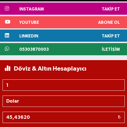
INSTAGRAM
TAKIP ET
YOUTUBE
ABONE OL
LINKEDIN
TAKIP ET
05303870003
İLETIŞIM
Döviz & Altın Hesaplayıcı
₺