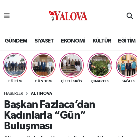
GÜNDEM
Yalova Nöbetçi Eczaneler
SİYASET
Yalova Hava Durumu
GÜNDEM
SİYASET
EKONOMİ
KÜLTÜR
EĞİTİM
EKONOMİ
Yalova Namaz Vakitleri
KÜLTÜR
Yalova Trafik Yoğunluk Haritası
EĞİTİM
GÜNDEM
ÇİFTLİKKÖY
ÇINARCIK
SAĞLIK
EĞİTİM
Puan Durumu ve Fikstür
HABERLER
ALTINOVA
BİLİM VE TEKNOLOJİ
Tüm Manşetler
Başkan Fazlaca’dan
Kadınlarla “Gün”
ASAYİŞ
Son Dakika Haberleri
Buluşması
SAĞLIK
Haber Arşivi