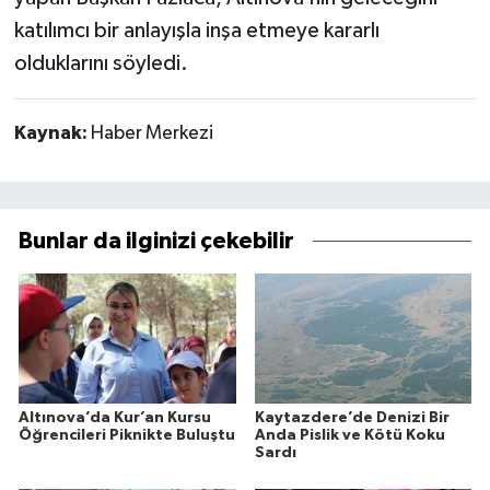
katılımcı bir anlayışla inşa etmeye kararlı
olduklarını söyledi.
Kaynak:
Haber Merkezi
Bunlar da ilginizi çekebilir
Altınova’da Kur’an Kursu
Kaytazdere’de Denizi Bir
Öğrencileri Piknikte Buluştu
Anda Pislik ve Kötü Koku
Sardı