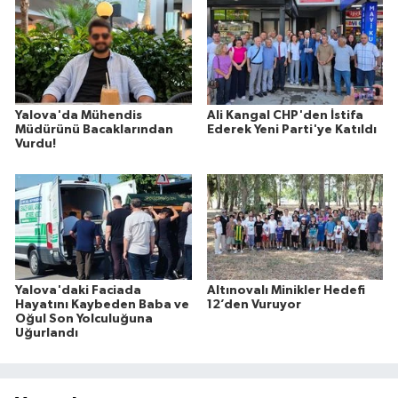
Yalova'da Mühendis
Ali Kangal CHP'den İstifa
Müdürünü Bacaklarından
Ederek Yeni Parti'ye Katıldı
Vurdu!
Yalova'daki Faciada
Altınovalı Minikler Hedefi
Hayatını Kaybeden Baba ve
12’den Vuruyor
Oğul Son Yolculuğuna
Uğurlandı