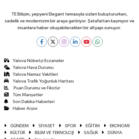
TE Bilişim, yepyeni Elegant temasıyla sizleri buluştururken,
sadelik ve modernizmi bir araya getiriyor. Şatafattan kaçınıyor ve
insanlara haber okuyabilecekleri bir altyapı sunuyor.
Yalova Nöbetçi Eczaneler
Yalova Hava Durumu
Yalova Namaz Vakitleri
Yalova Trafik Yoğunluk Haritası
Puan Durumu ve Fikstür
Tüm Manşetler
Son Dakika Haberleri
Haber Arşivi
GÜNDEM
SİYASET
SPOR
EĞİTİM
EKONOMİ
KÜLTÜR
BİLİM VE TEKNOLOJİ
SAĞLIK
DÜNYA