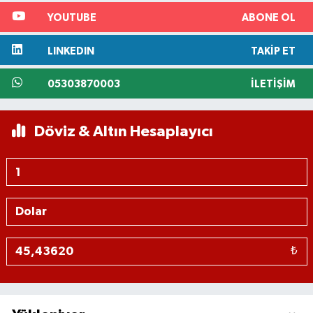
YOUTUBE
ABONE OL
LINKEDIN
TAKIP ET
05303870003
İLETIŞIM
Döviz & Altın Hesaplayıcı
₺