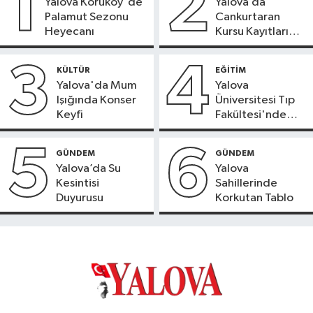
1
2
Yalova Koruköy ’de
Yalova’da
Palamut Sezonu
Cankurtaran
Heyecanı
Kursu Kayıtları
Başladı
3
4
KÜLTÜR
EĞİTİM
Yalova'da Mum
Yalova
Işığında Konser
Üniversitesi Tıp
Keyfi
Fakültesi'nde
Yeni Dönem
5
6
GÜNDEM
GÜNDEM
Yalova’da Su
Yalova
Kesintisi
Sahillerinde
Duyurusu
Korkutan Tablo