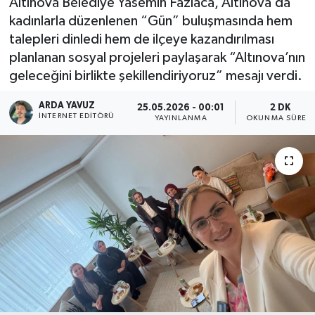
Altınova Belediye Yasemin Fazlaca, Altınova’da
kadınlarla düzenlenen “Gün” buluşmasında hem
SPOR
talepleri dinledi hem de ilçeye kazandırılması
planlanan sosyal projeleri paylaşarak “Altınova’nın
ULUSAL
geleceğini birlikte şekillendiriyoruz” mesajı verdi.
İLÇELERİMİZ
ARDA YAVUZ
25.05.2026 - 00:01
2 DK
İNTERNET EDITÖRÜ
YAYINLANMA
OKUNMA SÜRESI
RESMİ İLAN