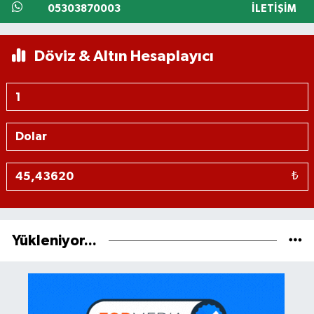
05303870003
İLETIŞIM
Döviz & Altın Hesaplayıcı
₺
Yükleniyor...