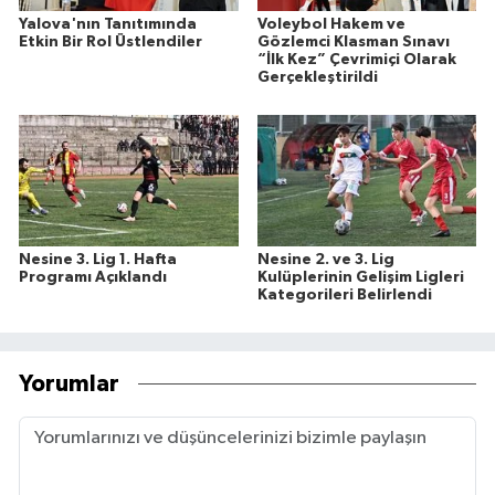
Yalova'nın Tanıtımında
Voleybol Hakem ve
Etkin Bir Rol Üstlendiler
Gözlemci Klasman Sınavı
“İlk Kez” Çevrimiçi Olarak
Gerçekleştirildi
Nesine 3. Lig 1. Hafta
Nesine 2. ve 3. Lig
Programı Açıklandı
Kulüplerinin Gelişim Ligleri
Kategorileri Belirlendi
Yorumlar