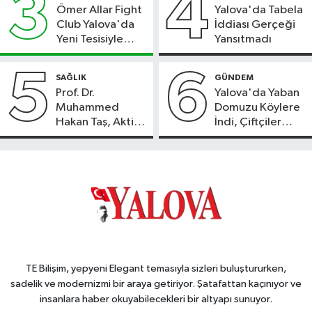
3
4
Ömer Allar Fight
Yalova'da Tabela
Club Yalova'da
İddiası Gerçeği
Yeni Tesisiyle
Yansıtmadı
Hizmete Başladı
5
6
SAĞLIK
GÜNDEM
Prof. Dr.
Yalova'da Yaban
Muhammed
Domuzu Köylere
Hakan Taş, Aktif
İndi, Çiftçiler
International
Endişeli!
Hospital’da
Hasta Kabulüne
Başladı
TE Bilişim, yepyeni Elegant temasıyla sizleri buluştururken,
sadelik ve modernizmi bir araya getiriyor. Şatafattan kaçınıyor ve
insanlara haber okuyabilecekleri bir altyapı sunuyor.