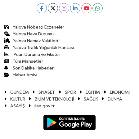
Yalova Nöbetçi Eczaneler
Yalova Hava Durumu
Yalova Namaz Vakitleri
Yalova Trafik Yoğunluk Haritası
Puan Durumu ve Fikstür
Tüm Manşetler
Son Dakika Haberleri
Haber Arşivi
GÜNDEM
SİYASET
SPOR
EĞİTİM
EKONOMİ
KÜLTÜR
BİLİM VE TEKNOLOJİ
SAĞLIK
DÜNYA
ASAYİŞ
ilan.gov.tr