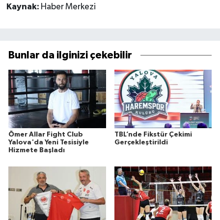
Kaynak:
Haber Merkezi
Bunlar da ilginizi çekebilir
Ömer Allar Fight Club
TBL’nde Fikstür Çekimi
Yalova'da Yeni Tesisiyle
Gerçekleştirildi
Hizmete Başladı