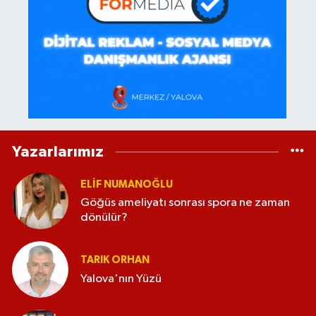
Yazarlarımız
ELİF NUMANOĞLU
Göğüs ameliyatı sonrası spora ne zaman
dönülür?
TARIK ORHAN
Yalova'nın Yüzü