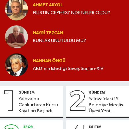
AHMET AKYOL
FİLİSTİN CEPHESİ’ NDE NELER OLDU?
HAYRI TEZCAN
BUNLAR UNUTULDU MU?
HANNAN ÖNGÜ
ABD'nin İşlediği Savaş Suçları-XIV
1
2
GÜNDEM
GÜNDEM
Yalova’da
Yalova’daki 15
Cankurtaran Kursu
Belediye Meclis
Kayıtları Başladı
Üyesi Yeni
Parti’ye Geçiyor
SPOR
EĞİTİM