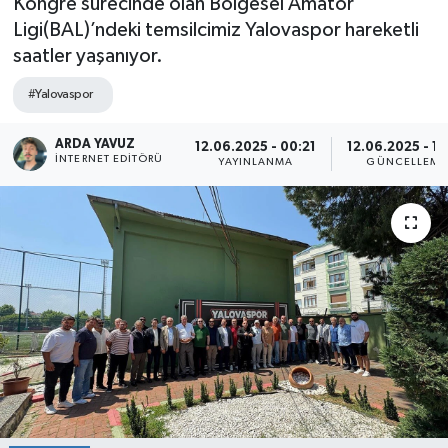
Kongre sürecinde olan Bölgesel Amatör
Ligi(BAL)’ndeki temsilcimiz Yalovaspor hareketli
SPOR
saatler yaşanıyor.
ULUSAL
#Yalovaspor
İLÇELERİMİZ
ARDA YAVUZ
12.06.2025 - 00:21
12.06.2025 - 12
İNTERNET EDITÖRÜ
YAYINLANMA
GÜNCELLEME
RESMİ İLAN