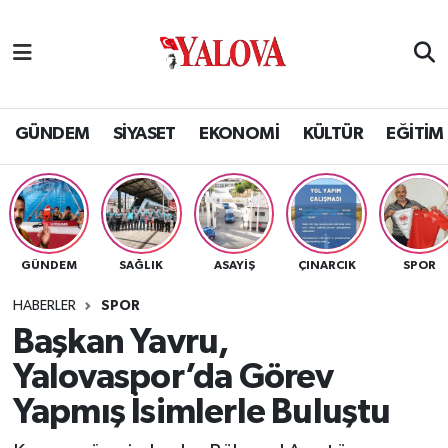
GÜNDEM
Yalova Nöbetçi Eczaneler
SİYASET
Yalova Hava Durumu
GÜNDEM
SİYASET
EKONOMİ
KÜLTÜR
EĞİTİM
EKONOMİ
Yalova Namaz Vakitleri
KÜLTÜR
Yalova Trafik Yoğunluk Haritası
GÜNDEM
SAĞLIK
ASAYİŞ
ÇINARCIK
SPOR
EĞİTİM
Puan Durumu ve Fikstür
HABERLER
SPOR
BİLİM VE TEKNOLOJİ
Tüm Manşetler
Başkan Yavru,
Yalovaspor’da Görev
ASAYİŞ
Son Dakika Haberleri
Yapmış İsimlerle Buluştu
SAĞLIK
Haber Arşivi