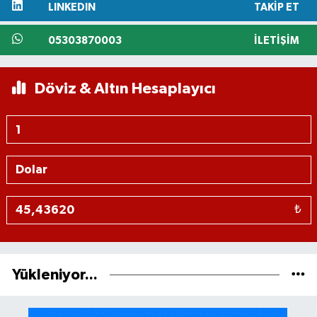
LINKEDIN
TAKIP ET
05303870003
İLETIŞIM
Döviz & Altın Hesaplayıcı
₺
Yükleniyor...