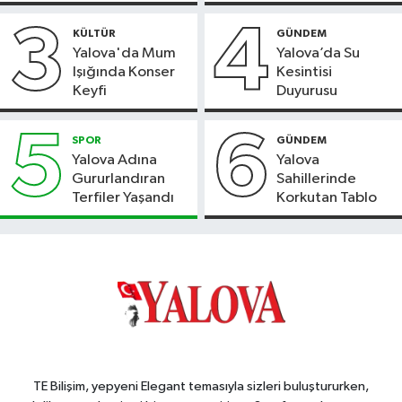
Başladı
3
4
KÜLTÜR
GÜNDEM
Yalova'da Mum
Yalova’da Su
Işığında Konser
Kesintisi
Keyfi
Duyurusu
5
6
SPOR
GÜNDEM
Yalova Adına
Yalova
Gururlandıran
Sahillerinde
Terfiler Yaşandı
Korkutan Tablo
TE Bilişim, yepyeni Elegant temasıyla sizleri buluştururken,