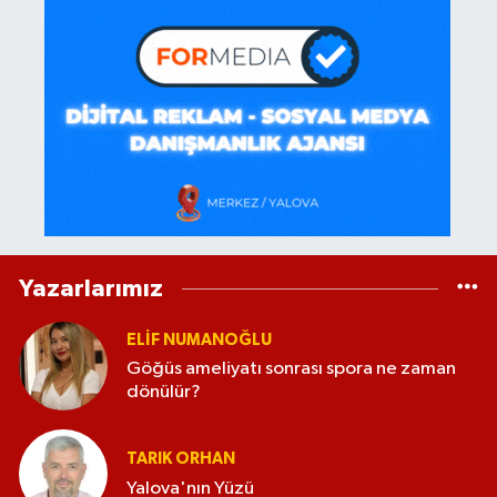
Yazarlarımız
ELİF NUMANOĞLU
Göğüs ameliyatı sonrası spora ne zaman
dönülür?
TARIK ORHAN
Yalova'nın Yüzü