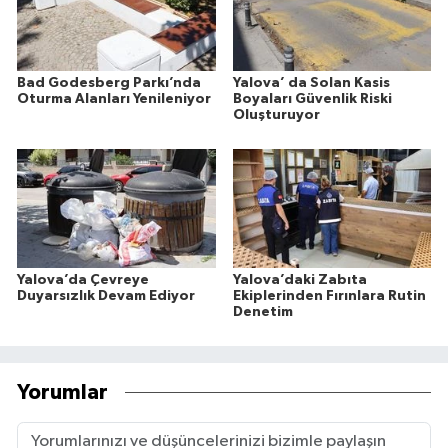
Bad Godesberg Parkı’nda
Yalova’ da Solan Kasis
Oturma Alanları Yenileniyor
Boyaları Güvenlik Riski
Oluşturuyor
Yalova’da Çevreye
Yalova’daki Zabıta
Duyarsızlık Devam Ediyor
Ekiplerinden Fırınlara Rutin
Denetim
Yorumlar