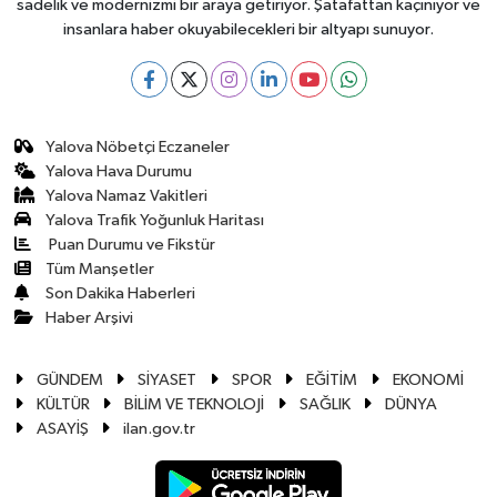
sadelik ve modernizmi bir araya getiriyor. Şatafattan kaçınıyor ve
insanlara haber okuyabilecekleri bir altyapı sunuyor.
Yalova Nöbetçi Eczaneler
Yalova Hava Durumu
Yalova Namaz Vakitleri
Yalova Trafik Yoğunluk Haritası
Puan Durumu ve Fikstür
Tüm Manşetler
Son Dakika Haberleri
Haber Arşivi
GÜNDEM
SİYASET
SPOR
EĞİTİM
EKONOMİ
KÜLTÜR
BİLİM VE TEKNOLOJİ
SAĞLIK
DÜNYA
ASAYİŞ
ilan.gov.tr