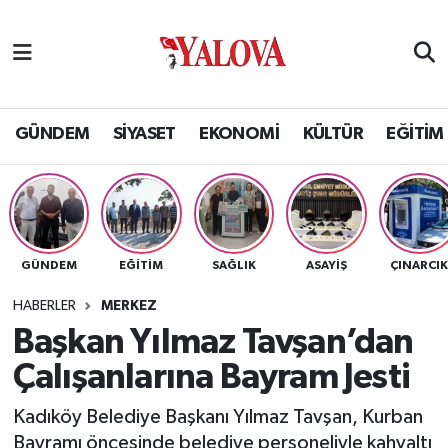
GÜNDEM
Yalova Nöbetçi Eczaneler
SİYASET
Yalova Hava Durumu
GÜNDEM
SİYASET
EKONOMİ
KÜLTÜR
EĞİTİM
EKONOMİ
Yalova Namaz Vakitleri
KÜLTÜR
Yalova Trafik Yoğunluk Haritası
GÜNDEM
EĞİTİM
SAĞLIK
ASAYİŞ
ÇINARCI
EĞİTİM
Puan Durumu ve Fikstür
HABERLER
MERKEZ
BİLİM VE TEKNOLOJİ
Tüm Manşetler
Başkan Yılmaz Tavşan’dan
Çalışanlarına Bayram Jesti
ASAYİŞ
Son Dakika Haberleri
Kadıköy Belediye Başkanı Yılmaz Tavşan, Kurban
SAĞLIK
Haber Arşivi
Bayramı öncesinde belediye personeliyle kahvaltı