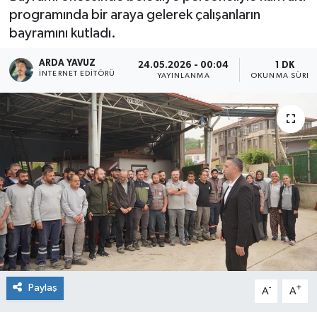
programında bir araya gelerek çalışanların
SPOR
bayramını kutladı.
ULUSAL
ARDA YAVUZ
24.05.2026 - 00:04
1 DK
İNTERNET EDITÖRÜ
YAYINLANMA
OKUNMA SÜRES
İLÇELERİMİZ
RESMİ İLAN
Paylaş
-
+
A
A