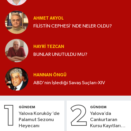
AHMET AKYOL
FİLİSTİN CEPHESİ’ NDE NELER OLDU?
HAYRI TEZCAN
BUNLAR UNUTULDU MU?
HANNAN ÖNGÜ
ABD'nin İşlediği Savaş Suçları-XIV
1
2
GÜNDEM
GÜNDEM
Yalova Koruköy ’de
Yalova’da
Palamut Sezonu
Cankurtaran
Heyecanı
Kursu Kayıtları