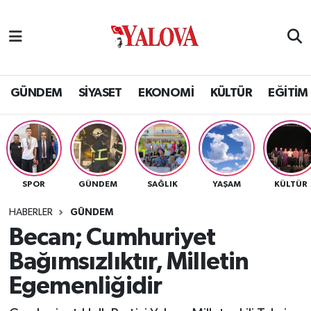
GÜNDEM
Yalova Nöbetçi Eczaneler
SİYASET
Yalova Hava Durumu
GÜNDEM
SİYASET
EKONOMİ
KÜLTÜR
EĞİTİM
EKONOMİ
Yalova Namaz Vakitleri
KÜLTÜR
Yalova Trafik Yoğunluk Haritası
SPOR
GÜNDEM
SAĞLIK
YAŞAM
KÜLTÜR
EĞİTİM
Puan Durumu ve Fikstür
HABERLER
GÜNDEM
BİLİM VE TEKNOLOJİ
Tüm Manşetler
Becan; Cumhuriyet
Bağımsızlıktır, Milletin
ASAYİŞ
Son Dakika Haberleri
Egemenliğidir
SAĞLIK
Haber Arşivi