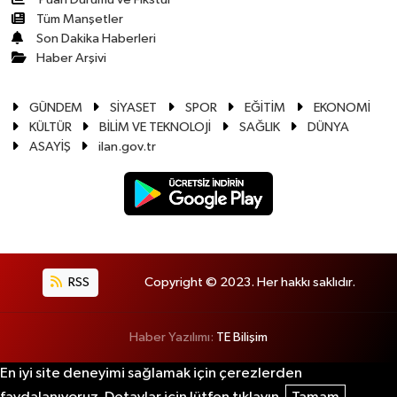
Tüm Manşetler
Son Dakika Haberleri
Haber Arşivi
GÜNDEM
SİYASET
SPOR
EĞİTİM
EKONOMİ
KÜLTÜR
BİLİM VE TEKNOLOJİ
SAĞLIK
DÜNYA
ASAYİŞ
ilan.gov.tr
RSS
Copyright © 2023. Her hakkı saklıdır.
Haber Yazılımı:
TE Bilişim
En iyi site deneyimi sağlamak için çerezlerden