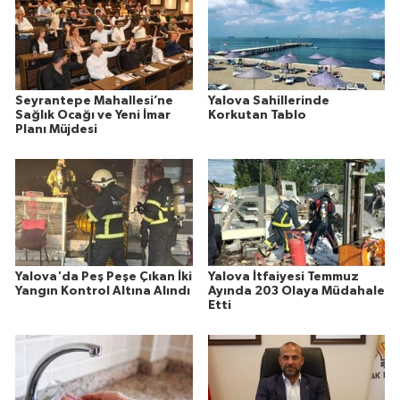
Seyrantepe Mahallesi’ne
Yalova Sahillerinde
Sağlık Ocağı ve Yeni İmar
Korkutan Tablo
Planı Müjdesi
Yalova'da Peş Peşe Çıkan İki
Yalova İtfaiyesi Temmuz
Yangın Kontrol Altına Alındı
Ayında 203 Olaya Müdahale
Etti