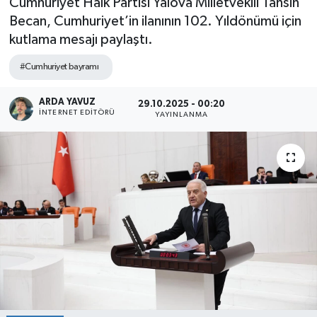
Cumhuriyet Halk Partisi Yalova Milletvekili Tahsin
Becan, Cumhuriyet’in ilanının 102. Yıldönümü için
SPOR
kutlama mesajı paylaştı.
ULUSAL
#Cumhuriyet bayramı
İLÇELERİMİZ
ARDA YAVUZ
29.10.2025 - 00:20
İNTERNET EDITÖRÜ
YAYINLANMA
RESMİ İLAN