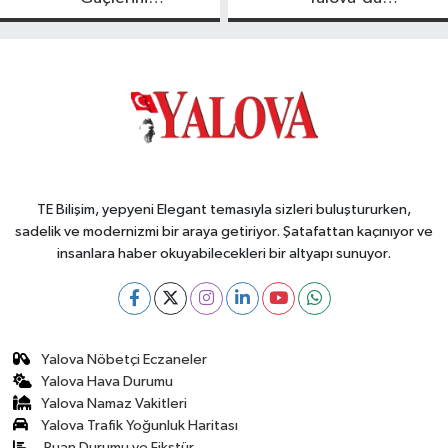
Birleştirdi
OSB'ler İçin
Altyapı ve Konut
Uyarısı
TE Bilişim, yepyeni Elegant temasıyla sizleri buluştururken,
sadelik ve modernizmi bir araya getiriyor. Şatafattan kaçınıyor ve
insanlara haber okuyabilecekleri bir altyapı sunuyor.
Yalova Nöbetçi Eczaneler
Yalova Hava Durumu
Yalova Namaz Vakitleri
Yalova Trafik Yoğunluk Haritası
Puan Durumu ve Fikstür