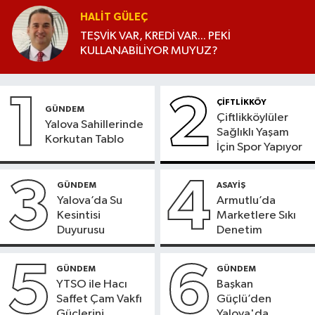
HALIT GÜLEÇ
TEŞVİK VAR, KREDİ VAR... PEKİ
KULLANABİLİYOR MUYUZ?
1
2
ÇİFTLİKKÖY
GÜNDEM
Çiftlikköylüler
Yalova Sahillerinde
Sağlıklı Yaşam
Korkutan Tablo
İçin Spor Yapıyor
3
4
GÜNDEM
ASAYİŞ
Yalova’da Su
Armutlu’da
Kesintisi
Marketlere Sıkı
Duyurusu
Denetim
5
6
GÜNDEM
GÜNDEM
YTSO ile Hacı
Başkan
Saffet Çam Vakfı
Güçlü’den
Güçlerini
Yalova'da