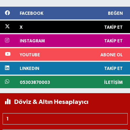
FACEBOOK
BEĞEN
X
TAKIP ET
INSTAGRAM
TAKIP ET
YOUTUBE
ABONE OL
LINKEDIN
TAKIP ET
05303870003
İLETIŞIM
Döviz & Altın Hesaplayıcı