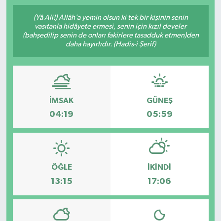
SPOR
(Yâ Ali!) Allâh’a yemin olsun ki tek bir kişinin senin
vasıtanla hidâyete ermesi, senin için kızıl develer
(bahşedilip senin de onları fakirlere tasadduk etmen)den
ULUSAL
daha hayırlıdır. (Hadis-i Şerif)
İLÇELERİMİZ
RESMİ İLAN
İMSAK
GÜNEŞ
04:19
05:59
ÖĞLE
İKINDI
13:15
17:06