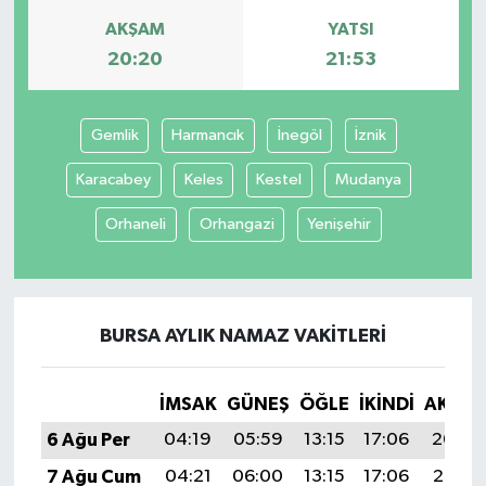
AKŞAM
YATSI
20:20
21:53
Gemlik
Harmancık
İnegöl
İznik
Karacabey
Keles
Kestel
Mudanya
Orhaneli
Orhangazi
Yenişehir
BURSA AYLIK NAMAZ VAKITLERI
İMSAK
GÜNEŞ
ÖĞLE
İKINDI
AKŞA
6 Ağu Per
04:19
05:59
13:15
17:06
20:20
7 Ağu Cum
04:21
06:00
13:15
17:06
20:19