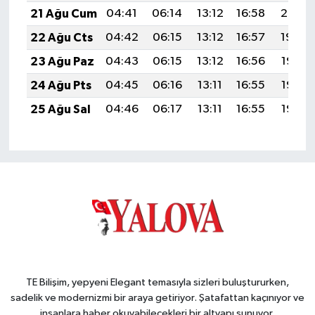
21 Ağu Cum
04:41
06:14
13:12
16:58
20:01
22 Ağu Cts
04:42
06:15
13:12
16:57
19:59
23 Ağu Paz
04:43
06:15
13:12
16:56
19:58
24 Ağu Pts
04:45
06:16
13:11
16:55
19:56
25 Ağu Sal
04:46
06:17
13:11
16:55
19:55
TE Bilişim, yepyeni Elegant temasıyla sizleri buluştururken,
sadelik ve modernizmi bir araya getiriyor. Şatafattan kaçınıyor ve
insanlara haber okuyabilecekleri bir altyapı sunuyor.