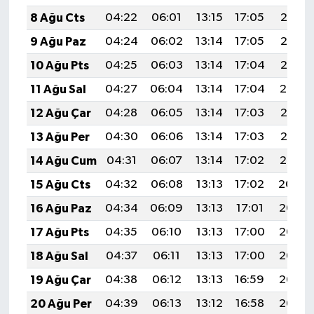
8 Ağu Cts
04:22
06:01
13:15
17:05
20:18
9 Ağu Paz
04:24
06:02
13:14
17:05
20:17
10 Ağu Pts
04:25
06:03
13:14
17:04
20:16
11 Ağu Sal
04:27
06:04
13:14
17:04
20:14
12 Ağu Çar
04:28
06:05
13:14
17:03
20:13
13 Ağu Per
04:30
06:06
13:14
17:03
20:12
14 Ağu Cum
04:31
06:07
13:14
17:02
20:10
15 Ağu Cts
04:32
06:08
13:13
17:02
20:09
16 Ağu Paz
04:34
06:09
13:13
17:01
20:08
17 Ağu Pts
04:35
06:10
13:13
17:00
20:06
18 Ağu Sal
04:37
06:11
13:13
17:00
20:05
19 Ağu Çar
04:38
06:12
13:13
16:59
20:03
20 Ağu Per
04:39
06:13
13:12
16:58
20:02