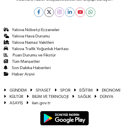
Yalova Nöbetçi Eczaneler
Yalova Hava Durumu
Yalova Namaz Vakitleri
Yalova Trafik Yoğunluk Haritası
Puan Durumu ve Fikstür
Tüm Manşetler
Son Dakika Haberleri
Haber Arşivi
GÜNDEM
SİYASET
SPOR
EĞİTİM
EKONOMİ
KÜLTÜR
BİLİM VE TEKNOLOJİ
SAĞLIK
DÜNYA
ASAYİŞ
ilan.gov.tr