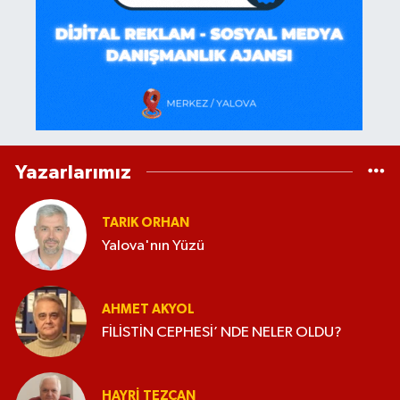
Yazarlarımız
TARIK ORHAN
Yalova'nın Yüzü
AHMET AKYOL
FİLİSTİN CEPHESİ’ NDE NELER OLDU?
HAYRI TEZCAN