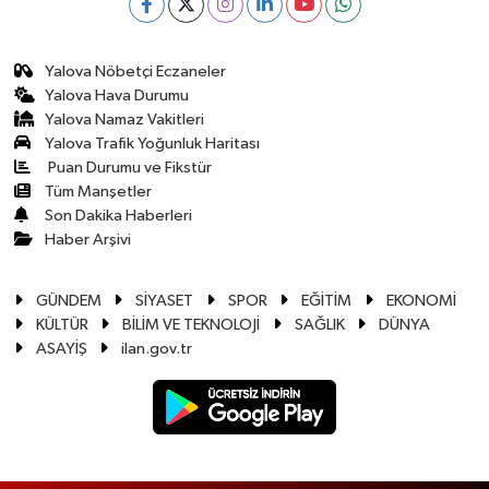
Yalova Nöbetçi Eczaneler
Yalova Hava Durumu
Yalova Namaz Vakitleri
Yalova Trafik Yoğunluk Haritası
Puan Durumu ve Fikstür
Tüm Manşetler
Son Dakika Haberleri
Haber Arşivi
GÜNDEM
SİYASET
SPOR
EĞİTİM
EKONOMİ
KÜLTÜR
BİLİM VE TEKNOLOJİ
SAĞLIK
DÜNYA
ASAYİŞ
ilan.gov.tr