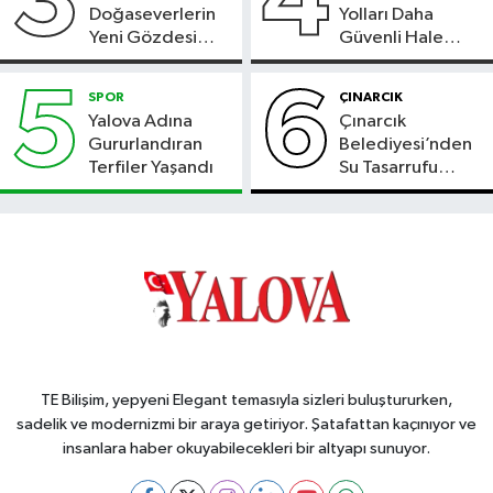
3
4
Doğaseverlerin
Yolları Daha
Yeni Gözdesi
Güvenli Hale
Bolu'daki Meyve
Geliyor
Bahçesi
5
6
SPOR
ÇINARCIK
Yalova Adına
Çınarcık
Gururlandıran
Belediyesi’nden
Terfiler Yaşandı
Su Tasarrufu
Çağrısı
TE Bilişim, yepyeni Elegant temasıyla sizleri buluştururken,
sadelik ve modernizmi bir araya getiriyor. Şatafattan kaçınıyor ve
insanlara haber okuyabilecekleri bir altyapı sunuyor.