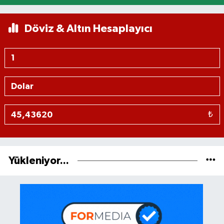
Döviz & Altın Hesaplayıcı
₺
Yükleniyor...