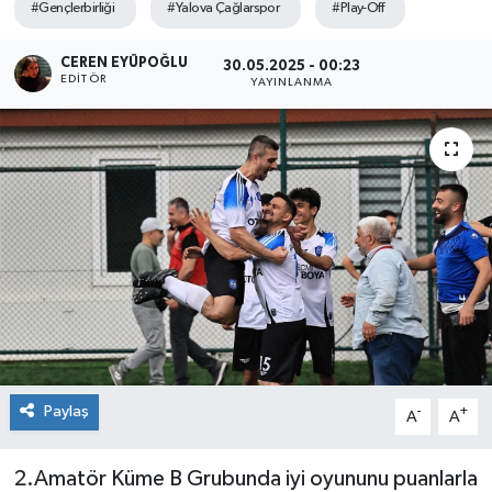
#Gençlerbirliği
#Yalova Çağlarspor
#Play-Off
SPOR
CEREN EYÜPOĞLU
30.05.2025 - 00:23
EDITÖR
YAYINLANMA
ULUSAL
İLÇELERİMİZ
RESMİ İLAN
Paylaş
-
+
A
A
2.Amatör Küme B Grubunda iyi oyununu puanlarla