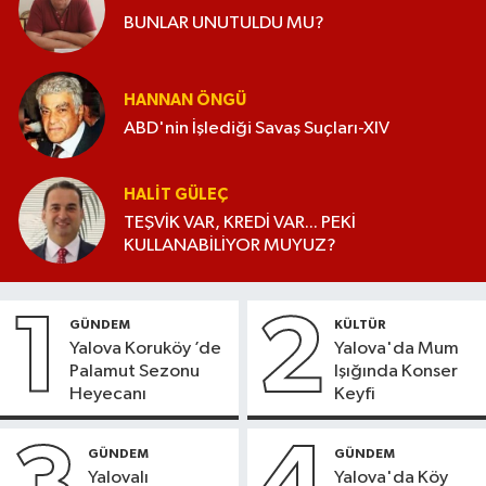
BUNLAR UNUTULDU MU?
HANNAN ÖNGÜ
ABD'nin İşlediği Savaş Suçları-XIV
HALIT GÜLEÇ
TEŞVİK VAR, KREDİ VAR... PEKİ
KULLANABİLİYOR MUYUZ?
1
2
GÜNDEM
KÜLTÜR
Yalova Koruköy ’de
Yalova'da Mum
Palamut Sezonu
Işığında Konser
Heyecanı
Keyfi
GÜNDEM
GÜNDEM
Yalovalı
Yalova'da Köy