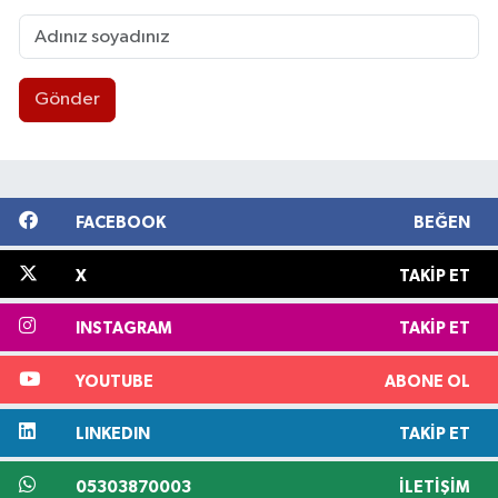
Gönder
FACEBOOK
BEĞEN
X
TAKIP ET
INSTAGRAM
TAKIP ET
YOUTUBE
ABONE OL
LINKEDIN
TAKIP ET
05303870003
İLETIŞIM