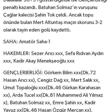
Dakikalar 90+5’i gösterdiğinde ise Gençlerbirliği
penaltı kazandı. Batuhan Solmaz’ın vuruşunu
Çağlar kalecisi Şahin Tok çeldi. Ancak topu
önünde bulan Mert Altuntaş maçın skorunu 3-2
olarak tayin eden golü kaydetti.
SAHA: Amatör Saha-1
HAKEMLER: Sezer Arıcı xxx, Sefa Rıdvan Aydın
xxx, Kadir Akay Menekşeoğlu xxx
GENÇLERBİRLİĞİ: Görkem Bilim xxx(Dk.72
Hasan Arıcı xx), Cengiz Dağ xx, Mert Salık xx,
Umut Topaloğlu xxx(Dk.46 Gürkan Karahasan
xx), Arda Tucel xx(Dk.81 Muhammed Ali Yılmaz
x), Batuhan Solmaz xx, Emre Şahin xx, Kadir
Yavuz xx(Dk.46 Hasan Özgür Mercan xx),