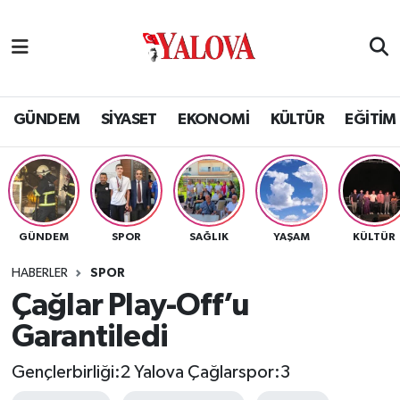
GÜNDEM
Yalova Nöbetçi Eczaneler
SİYASET
Yalova Hava Durumu
GÜNDEM
SİYASET
EKONOMİ
KÜLTÜR
EĞİTİM
EKONOMİ
Yalova Namaz Vakitleri
KÜLTÜR
Yalova Trafik Yoğunluk Haritası
GÜNDEM
SPOR
SAĞLIK
YAŞAM
KÜLTÜR
EĞİTİM
Puan Durumu ve Fikstür
HABERLER
SPOR
BİLİM VE TEKNOLOJİ
Tüm Manşetler
Çağlar Play-Off’u
Garantiledi
ASAYİŞ
Son Dakika Haberleri
Gençlerbirliği:2 Yalova Çağlarspor:3
SAĞLIK
Haber Arşivi