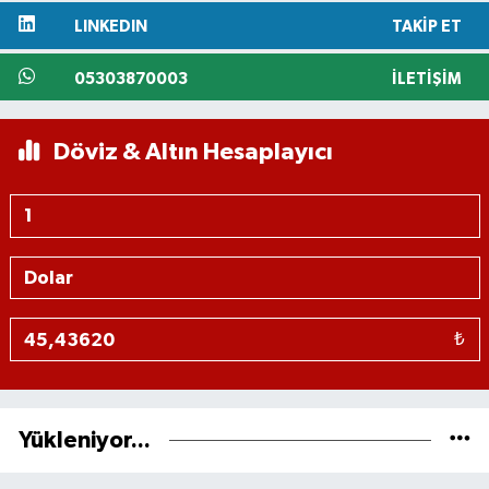
LINKEDIN
TAKIP ET
05303870003
İLETIŞIM
Döviz & Altın Hesaplayıcı
₺
Yükleniyor...