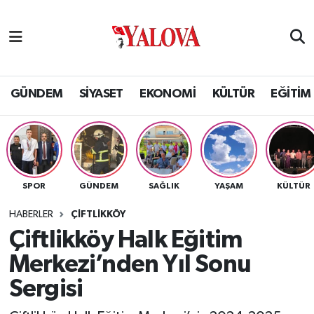
GÜNDEM
Yalova Nöbetçi Eczaneler
SİYASET
Yalova Hava Durumu
GÜNDEM
SİYASET
EKONOMİ
KÜLTÜR
EĞİTİM
EKONOMİ
Yalova Namaz Vakitleri
KÜLTÜR
Yalova Trafik Yoğunluk Haritası
SPOR
GÜNDEM
SAĞLIK
YAŞAM
KÜLTÜR
EĞİTİM
Puan Durumu ve Fikstür
HABERLER
ÇİFTLİKKÖY
BİLİM VE TEKNOLOJİ
Tüm Manşetler
Çiftlikköy Halk Eğitim
Merkezi’nden Yıl Sonu
ASAYİŞ
Son Dakika Haberleri
Sergisi
SAĞLIK
Haber Arşivi