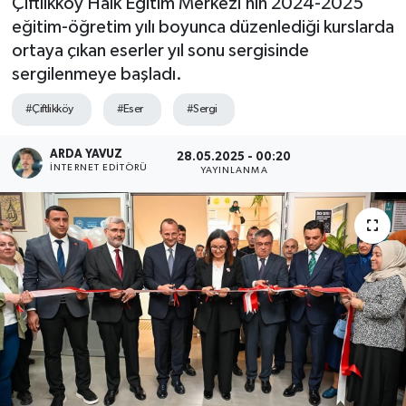
Çiftlikköy Halk Eğitim Merkezi’nin 2024-2025
eğitim-öğretim yılı boyunca düzenlediği kurslarda
SPOR
ortaya çıkan eserler yıl sonu sergisinde
sergilenmeye başladı.
ULUSAL
#Çiftlikköy
#Eser
#Sergi
İLÇELERİMİZ
ARDA YAVUZ
28.05.2025 - 00:20
RESMİ İLAN
İNTERNET EDITÖRÜ
YAYINLANMA