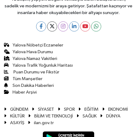
sadelik ve modernizmi bir araya getiriyor. Şatafattan kaçınıyor ve
insanlara haber okuyabilecekleri bir altyapı sunuyor.
Yalova Nöbetçi Eczaneler
Yalova Hava Durumu
Yalova Namaz Vakitleri
Yalova Trafik Yoğunluk Haritası
Puan Durumu ve Fikstür
Tüm Manşetler
Son Dakika Haberleri
Haber Arşivi
GÜNDEM
SİYASET
SPOR
EĞİTİM
EKONOMİ
KÜLTÜR
BİLİM VE TEKNOLOJİ
SAĞLIK
DÜNYA
ASAYİŞ
ilan.gov.tr