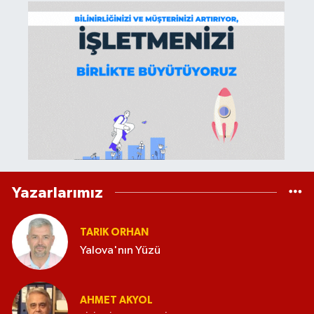
Yazarlarımız
TARIK ORHAN
Yalova'nın Yüzü
AHMET AKYOL