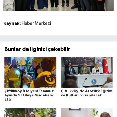
Kaynak:
Haber Merkezi
Bunlar da ilginizi çekebilir
Çiftlikköy İtfaiyesi Temmuz
Çiftlikköy’de Atatürk Eğitim
Ayında 91 Olaya Müdahale
ve Kültür Evi Yapılacak
Etti