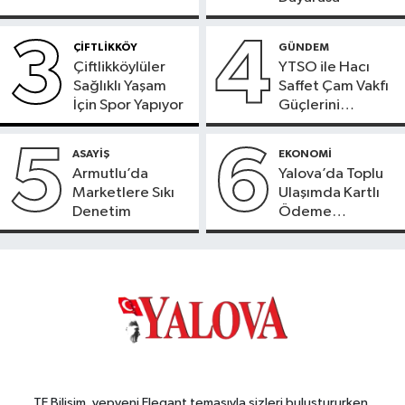
3
4
ÇİFTLİKKÖY
GÜNDEM
Çiftlikköylüler
YTSO ile Hacı
Sağlıklı Yaşam
Saffet Çam Vakfı
İçin Spor Yapıyor
Güçlerini
Birleştirdi
5
6
ASAYİŞ
EKONOMİ
Armutlu’da
Yalova’da Toplu
Marketlere Sıkı
Ulaşımda Kartlı
Denetim
Ödeme
Beklentisi
TE Bilişim, yepyeni Elegant temasıyla sizleri buluştururken,