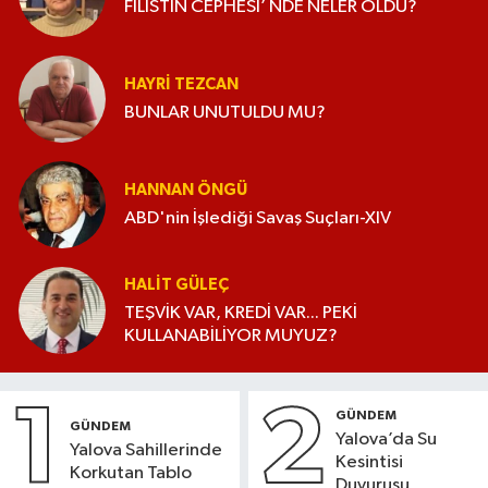
FİLİSTİN CEPHESİ’ NDE NELER OLDU?
HAYRI TEZCAN
BUNLAR UNUTULDU MU?
HANNAN ÖNGÜ
ABD'nin İşlediği Savaş Suçları-XIV
HALIT GÜLEÇ
TEŞVİK VAR, KREDİ VAR... PEKİ
KULLANABİLİYOR MUYUZ?
1
2
GÜNDEM
GÜNDEM
Yalova’da Su
Yalova Sahillerinde
Kesintisi
Korkutan Tablo
Duyurusu