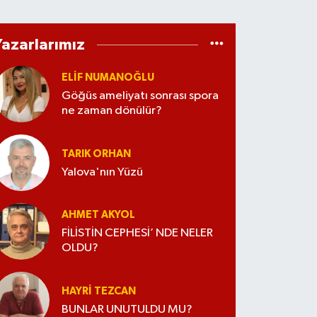
Yazarlarımız
ELİF NUMANOĞLU
Göğüs ameliyatı sonrası spora
ne zaman dönülür?
TARIK ORHAN
Yalova'nın Yüzü
AHMET AKYOL
FİLİSTİN CEPHESİ’ NDE NELER
OLDU?
HAYRI TEZCAN
BUNLAR UNUTULDU MU?