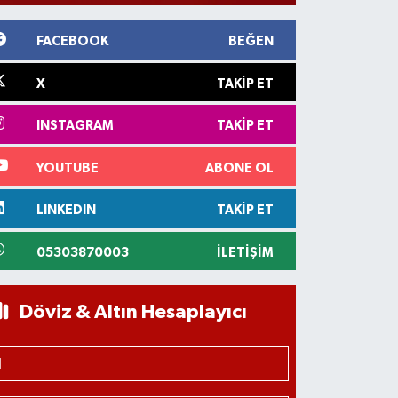
FACEBOOK
BEĞEN
X
TAKIP ET
INSTAGRAM
TAKIP ET
YOUTUBE
ABONE OL
LINKEDIN
TAKIP ET
05303870003
İLETIŞIM
Döviz & Altın Hesaplayıcı