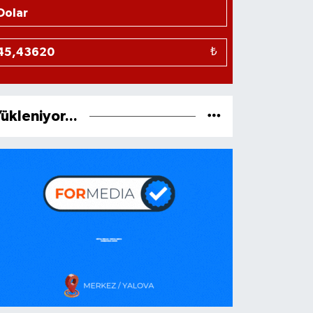
₺
ükleniyor...