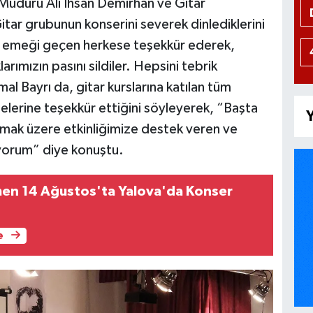
 Müdürü Ali İhsan Demirhan ve Gitar
tar grubunun konserini severek dinlediklerini
k, emeği geçen herkese teşekkür ederek,
arımızın pasını sildiler. Hepsini tebrik
 Bayrı da, gitar kurslarına katılan tüm
lelerine teşekkür ettiğini söyleyerek, “Başta
Y
lmak üzere etkinliğimize destek veren ve
yorum” diye konuştu.
en 14 Ağustos'ta Yalova'da Konser
e