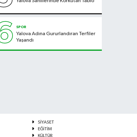
Yalova Sahillerinde Korkutan Tablo
6
SPOR
Yalova Adına Gururlandıran Terfiler
Yaşandı
SİYASET
EĞİTİM
KÜLTÜR