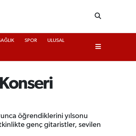
SAĞLIK
SPOR
ULUSAL
 Konseri
oyunca öğrendiklerini yılsonu
inlikte genç gitaristler, sevilen