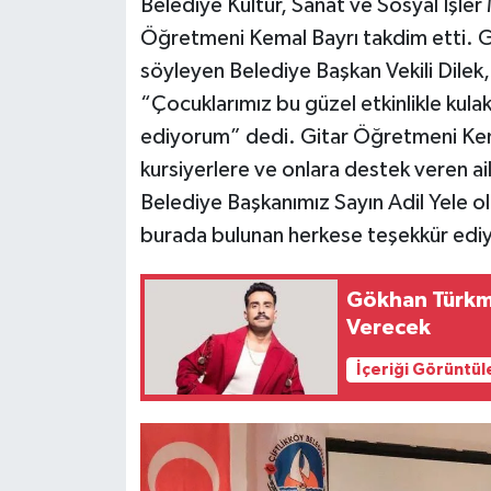
Belediye Kültür, Sanat ve Sosyal İşler
Öğretmeni Kemal Bayrı takdim etti. Gi
söyleyen Belediye Başkan Vekili Dile
“Çocuklarımız bu güzel etkinlikle kulakl
ediyorum” dedi. Gitar Öğretmeni Kemal
kursiyerlere ve onlara destek veren ai
Belediye Başkanımız Sayın Adil Yele o
burada bulunan herkese teşekkür edi
Gökhan Türkm
Verecek
İçeriği Görüntül