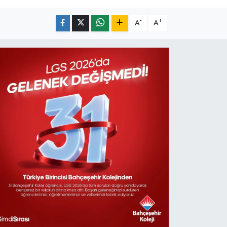
-
+
A
A