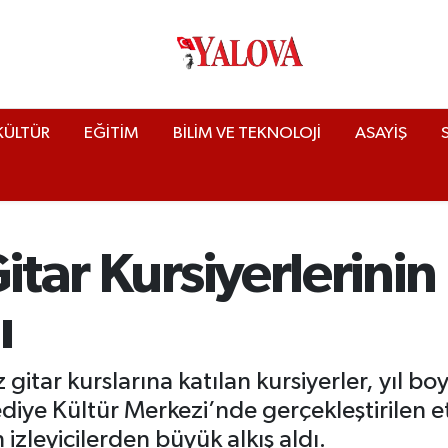
KÜLTÜR
EĞİTİM
BİLİM VE TEKNOLOJİ
ASAYİŞ
itar Kursiyerlerinin
ı
z gitar kurslarına katılan kursiyerler, yıl b
iye Kültür Merkezi’nde gerçekleştirilen etk
n izleyicilerden büyük alkış aldı.