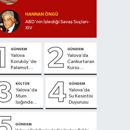
HANNAN ÖNGÜ
ABD'nin İşlediği Savaş Suçları-
XIV
1
2
GÜNDEM
GÜNDEM
Yalova
Yalova’da
Koruköy ’de
Cankurtaran
Palamut
Kursu
Sezonu
Kayıtları
Heyecanı
Başladı
3
4
KÜLTÜR
GÜNDEM
Yalova'da
Yalova’da
Mum
Su Kesintisi
Işığında
Duyurusu
Konser
Keyfi
5
GÜNDEM