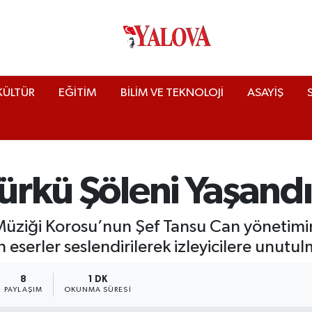
KÜLTÜR
EĞİTİM
BİLİM VE TEKNOLOJİ
ASAYİŞ
Türkü Şöleni Yaşandı
k Müziği Korosu’nun Şef Tansu Can yönetim
eserler seslendirilerek izleyicilere unutulm
8
1 DK
PAYLAŞIM
OKUNMA SÜRESI