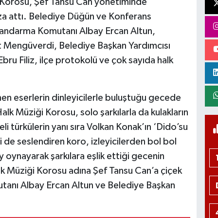
i Korosu, Şef Tansu Can yönetiminde
za attı. Belediye Düğün ve Konferans
l Jandarma Komutanı Albay Ercan Altun,
at Mengüverdi, Belediye Başkan Yardımcısı
bru Filiz, ilçe protokolü ve çok sayıda halk
nen eserlerin dinleyicilerle buluştuğu gecede
alk Müziği Korosu, solo şarkılarla da kulakların
eli türkülerin yanı sıra Volkan Konak’ın ‘Dido’su
i de seslendiren koro, izleyicilerden bol bol
ay oynayarak şarkılara eşlik ettiği gecenin
lk Müziği Korosu adına Şef Tansu Can’a çiçek
utanı Albay Ercan Altun ve Belediye Başkan