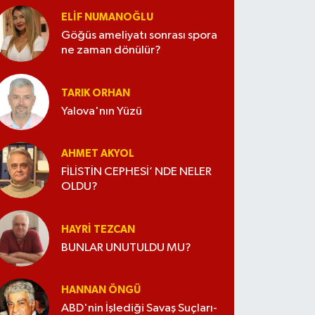
ELİF NUMANOĞLU
Göğüs ameliyatı sonrası spora
ne zaman dönülür?
TARIK ORHAN
Yalova'nın Yüzü
AHMET AKYOL
FİLİSTİN CEPHESİ’ NDE NELER
OLDU?
HAYRI TEZCAN
BUNLAR UNUTULDU MU?
HANNAN ÖNGÜ
ABD'nin İşlediği Savaş Suçları-