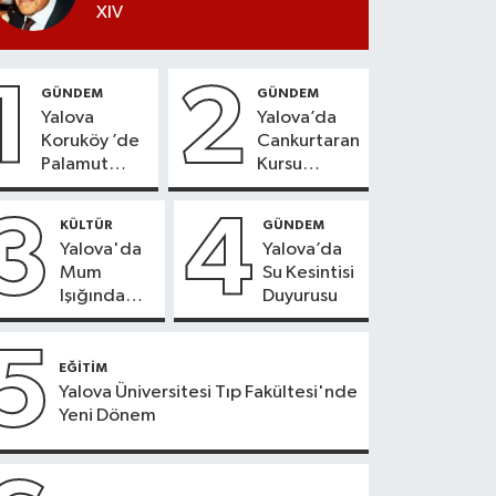
XIV
1
2
GÜNDEM
GÜNDEM
Yalova
Yalova’da
Koruköy ’de
Cankurtaran
Palamut
Kursu
Sezonu
Kayıtları
Heyecanı
Başladı
3
4
KÜLTÜR
GÜNDEM
Yalova'da
Yalova’da
Mum
Su Kesintisi
Işığında
Duyurusu
Konser
Keyfi
5
EĞİTİM
Yalova Üniversitesi Tıp Fakültesi'nde
Yeni Dönem