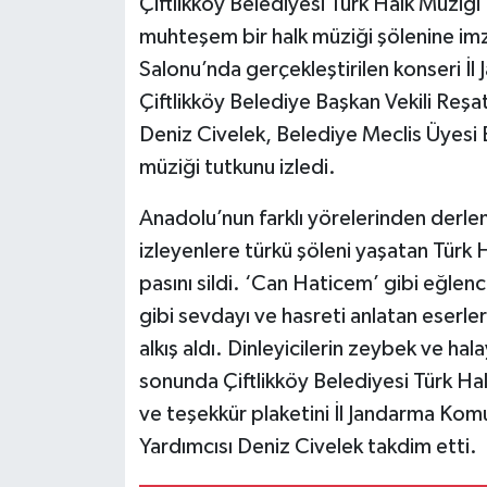
Çiftlikköy Belediyesi Türk Halk Müziğ
muhteşem bir halk müziği şölenine im
Salonu’nda gerçekleştirilen konseri İ
Çiftlikköy Belediye Başkan Vekili Reş
Deniz Civelek, Belediye Meclis Üyesi E
müziği tutkunu izledi.
Anadolu’nun farklı yörelerinden derle
izleyenlere türkü şöleni yaşatan Türk H
pasını sildi. ‘Can Haticem’ gibi eğlenc
gibi sevdayı ve hasreti anlatan eserler
alkış aldı. Dinleyicilerin zeybek ve hal
sonunda Çiftlikköy Belediyesi Türk Ha
ve teşekkür plaketini İl Jandarma Kom
Yardımcısı Deniz Civelek takdim etti.