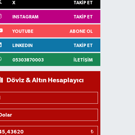
X
TAKIP ET
INSTAGRAM
TAKIP ET
YOUTUBE
ABONE OL
LINKEDIN
TAKIP ET
05303870003
İLETIŞIM
Döviz & Altın Hesaplayıcı
₺