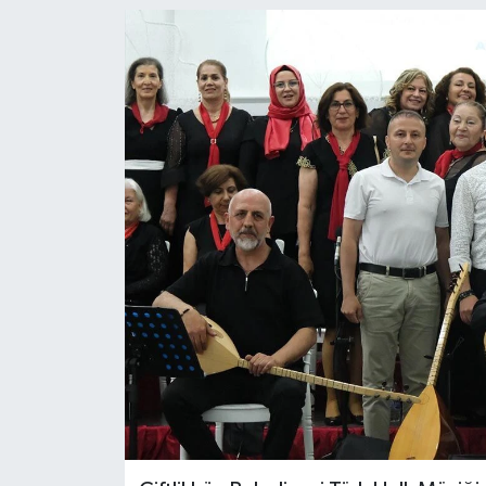
SPOR
ULUSAL
İLÇELERİMİZ
RESMİ İLAN