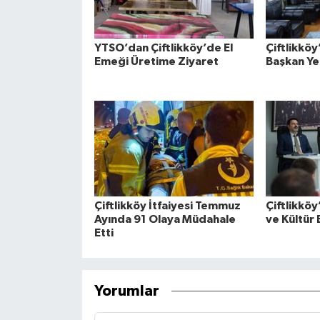
YTSO’dan Çiftlikköy’de El
Çiftlikköy
Emeği Üretime Ziyaret
Başkan Ye
Çiftlikköy İtfaiyesi Temmuz
Çiftlikköy
Ayında 91 Olaya Müdahale
ve Kültür 
Etti
Yorumlar