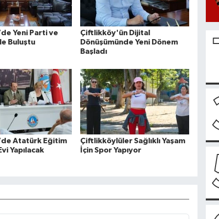
’de Yeni Parti ve
Çiftlikköy'ün Dijital
le Buluştu
Dönüşümünde Yeni Dönem
Başladı
’de Atatürk Eğitim
Çiftlikköylüler Sağlıklı Yaşam
Evi Yapılacak
İçin Spor Yapıyor