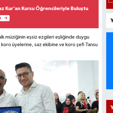
az Kur’an Kursu Öğrencileriyle Buluştu
e
Y
k müziğinin eşsiz ezgileri eşliğinde duygu
, koro üyelerine, saz ekibine ve koro şefi Tansu