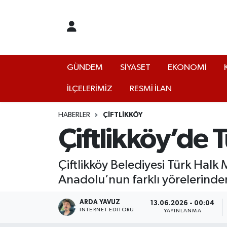
GÜNDEM
Yalova Nöbetçi Eczaneler
SİYASET
Yalova Hava Durumu
GÜNDEM
SİYASET
EKONOMİ
İLÇELERİMİZ
RESMİ İLAN
EKONOMİ
Yalova Namaz Vakitleri
KÜLTÜR
Yalova Trafik Yoğunluk Haritası
HABERLER
ÇİFTLİKKÖY
Çiftlikköy’de 
EĞİTİM
Puan Durumu ve Fikstür
Çiftlikköy Belediyesi Türk Hal
BİLİM VE TEKNOLOJİ
Tüm Manşetler
Anadolu’nun farklı yörelerinden 
ASAYİŞ
Son Dakika Haberleri
ARDA YAVUZ
13.06.2026 - 00:04
İNTERNET EDITÖRÜ
YAYINLANMA
SAĞLIK
Haber Arşivi