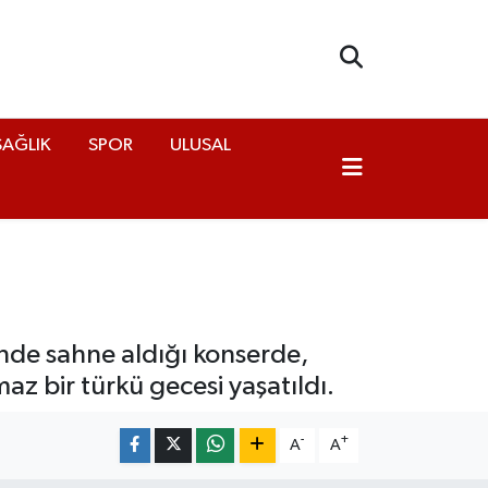
SAĞLIK
SPOR
ULUSAL
inde sahne aldığı konserde,
az bir türkü gecesi yaşatıldı.
-
+
A
A