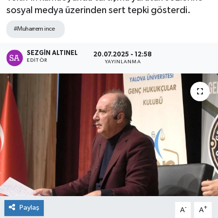
sosyal medya üzerinden sert tepki gösterdi.
SPOR
#Muharrem ince
ULUSAL
SEZGIN ALTINEL
20.07.2025 - 12:58
EDITÖR
YAYINLANMA
İLÇELERİMİZ
RESMİ İLAN
Paylaş
-
+
A
A