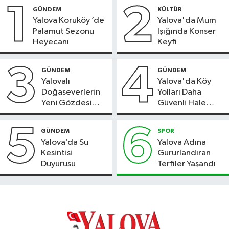
1
2
GÜNDEM
KÜLTÜR
Yalova Koruköy ’de
Yalova'da Mum
Palamut Sezonu
Işığında Konser
Heyecanı
Keyfi
3
4
GÜNDEM
GÜNDEM
Yalovalı
Yalova'da Köy
Doğaseverlerin
Yolları Daha
Yeni Gözdesi
Güvenli Hale
Bolu'daki Meyve
Geliyor
Bahçesi
5
6
GÜNDEM
SPOR
Yalova’da Su
Yalova Adına
Kesintisi
Gururlandıran
Duyurusu
Terfiler Yaşandı