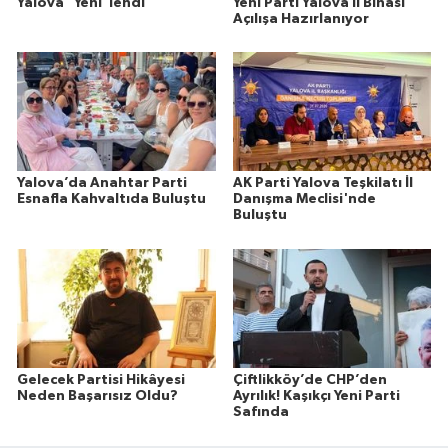
Yalova "Yeni"lendi
Yeni Parti Yalova İl Binası
Açılışa Hazırlanıyor
Yalova’da Anahtar Parti
AK Parti Yalova Teşkilatı İl
Esnafla Kahvaltıda Buluştu
Danışma Meclisi'nde
Buluştu
Gelecek Partisi Hikâyesi
Çiftlikköy’de CHP’den
Neden Başarısız Oldu?
Ayrılık! Kaşıkçı Yeni Parti
Safında