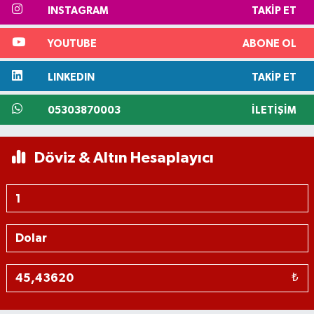
INSTAGRAM
TAKIP ET
YOUTUBE
ABONE OL
LINKEDIN
TAKIP ET
05303870003
İLETIŞIM
Döviz & Altın Hesaplayıcı
₺