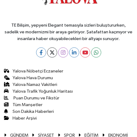
TE Bilişim, yepyeni Elegant temasıyla sizleri buluştururken,
sadelik ve modernizmi bir araya getiriyor. Şatafattan kaçınıyor ve
insanlara haber okuyabilecekleri bir altyapı sunuyor.
Yalova Nöbetçi Eczaneler
Yalova Hava Durumu
Yalova Namaz Vakitleri
Yalova Trafik Yoğunluk Haritası
Puan Durumu ve Fikstür
Tüm Manşetler
Son Dakika Haberleri
Haber Arşivi
GÜNDEM
SİYASET
SPOR
EĞİTİM
EKONOMİ