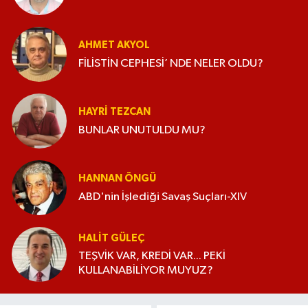
AHMET AKYOL
FİLİSTİN CEPHESİ’ NDE NELER OLDU?
HAYRI TEZCAN
BUNLAR UNUTULDU MU?
HANNAN ÖNGÜ
ABD'nin İşlediği Savaş Suçları-XIV
HALIT GÜLEÇ
TEŞVİK VAR, KREDİ VAR... PEKİ
KULLANABİLİYOR MUYUZ?