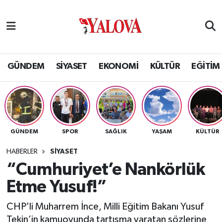
GÜNDEM
Yalova Nöbetçi Eczaneler
SİYASET
Yalova Hava Durumu
GÜNDEM
SİYASET
EKONOMİ
KÜLTÜR
EĞİTİM
EKONOMİ
Yalova Namaz Vakitleri
KÜLTÜR
Yalova Trafik Yoğunluk Haritası
GÜNDEM
SPOR
SAĞLIK
YAŞAM
KÜLTÜR
EĞİTİM
Puan Durumu ve Fikstür
HABERLER
SİYASET
BİLİM VE TEKNOLOJİ
Tüm Manşetler
“Cumhuriyet’e Nankörlük
Etme Yusuf!”
ASAYİŞ
Son Dakika Haberleri
CHP'li Muharrem İnce, Milli Eğitim Bakanı Yusuf
SAĞLIK
Haber Arşivi
Tekin’in kamuoyunda tartışma yaratan sözlerine