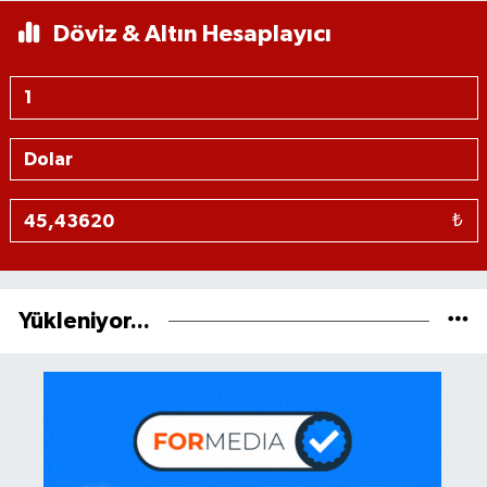
Döviz & Altın Hesaplayıcı
₺
Yükleniyor...