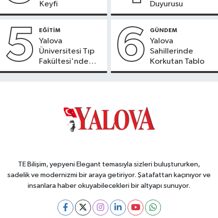
Keyfi
Duyurusu
5
6
EĞİTİM
GÜNDEM
Yalova
Yalova
Üniversitesi Tıp
Sahillerinde
Fakültesi'nde
Korkutan Tablo
Yeni Dönem
TE Bilişim, yepyeni Elegant temasıyla sizleri buluştururken,
sadelik ve modernizmi bir araya getiriyor. Şatafattan kaçınıyor ve
insanlara haber okuyabilecekleri bir altyapı sunuyor.