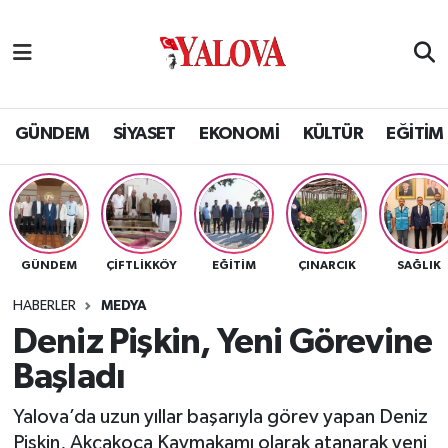
GÜNDEM
Yalova Nöbetçi Eczaneler
SİYASET
Yalova Hava Durumu
GÜNDEM
SİYASET
EKONOMİ
KÜLTÜR
EĞİTİM
EKONOMİ
Yalova Namaz Vakitleri
KÜLTÜR
Yalova Trafik Yoğunluk Haritası
GÜNDEM
ÇİFTLİKKÖY
EĞİTİM
ÇINARCIK
SAĞLIK
EĞİTİM
Puan Durumu ve Fikstür
HABERLER
MEDYA
BİLİM VE TEKNOLOJİ
Tüm Manşetler
Deniz Pişkin, Yeni Görevine
Başladı
ASAYİŞ
Son Dakika Haberleri
Yalova’da uzun yıllar başarıyla görev yapan Deniz
SAĞLIK
Haber Arşivi
Pişkin, Akçakoca Kaymakamı olarak atanarak yeni