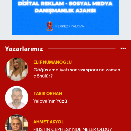
Yazarlarımız
ELİF NUMANOĞLU
Göğüs ameliyatı sonrası spora ne zaman
dönülür?
TARIK ORHAN
Yalova'nın Yüzü
AHMET AKYOL
FİLİSTİN CEPHESİ’ NDE NELER OLDU?