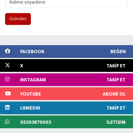
Gönder
FACEBOOK
BEĞEN
X
TAKIP ET
INSTAGRAM
TAKIP ET
YOUTUBE
ABONE OL
LINKEDIN
TAKIP ET
05303870003
İLETIŞIM