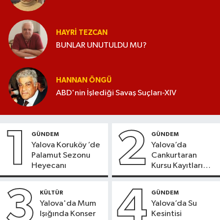
HAYRI TEZCAN
BUNLAR UNUTULDU MU?
HANNAN ÖNGÜ
ABD'nin İşlediği Savaş Suçları-XIV
1
2
GÜNDEM
GÜNDEM
Yalova Koruköy ’de
Yalova’da
Palamut Sezonu
Cankurtaran
Heyecanı
Kursu Kayıtları
Başladı
3
4
KÜLTÜR
GÜNDEM
Yalova'da Mum
Yalova’da Su
Işığında Konser
Kesintisi