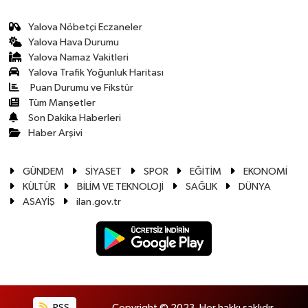
Yalova Nöbetçi Eczaneler
Yalova Hava Durumu
Yalova Namaz Vakitleri
Yalova Trafik Yoğunluk Haritası
Puan Durumu ve Fikstür
Tüm Manşetler
Son Dakika Haberleri
Haber Arşivi
GÜNDEM
SİYASET
SPOR
EĞİTİM
EKONOMİ
KÜLTÜR
BİLİM VE TEKNOLOJİ
SAĞLIK
DÜNYA
ASAYİŞ
ilan.gov.tr
RSS
Copyright © 2023. Her hakkı saklıdır.