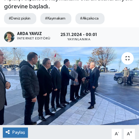
görevine başladı.
SPOR
#Deniz pişkin
#Kaymakam
#Akçakoca
ULUSAL
ARDA YAVUZ
25.11.2024 - 00:01
İNTERNET EDITÖRÜ
YAYINLANMA
İLÇELERİMİZ
RESMİ İLAN
Paylaş
-
+
A
A