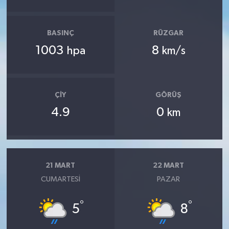
BASINÇ
RÜZGAR
1003
8
hpa
km/s
ÇIY
GÖRÜŞ
4.9
0
km
21 MART
22 MART
CUMARTESI
PAZAR
°
°
5
8