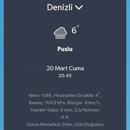
Denizli
SPOR
ULUSAL
°
6
İLÇELERİMİZ
Puslu
RESMİ İLAN
20 Mart Cuma
20:45
°
Nem: %98, Hissedilen Sıcaklık: 4
,
Basınç: 1003 hPa, Rüzgar: 8 km/s,
Toplam Yağış: 0 mm, Çiy Noktası:
4.9,
Görüş Mesafesi: 0 km, Gün Doğumu: