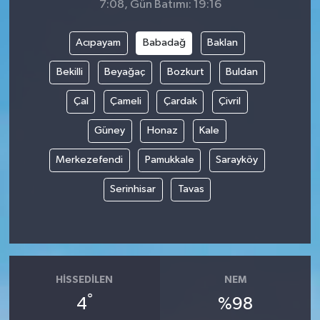
7:08, Gün Batımı: 19:16
Acıpayam
Babadağ
Baklan
Bekilli
Beyağaç
Bozkurt
Buldan
Çal
Çameli
Çardak
Çivril
Güney
Honaz
Kale
Merkezefendi
Pamukkale
Sarayköy
Serinhisar
Tavas
HISSEDILEN
NEM
°
4
%98