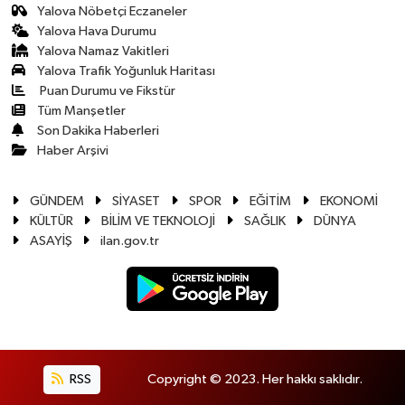
Yalova Nöbetçi Eczaneler
Yalova Hava Durumu
Yalova Namaz Vakitleri
Yalova Trafik Yoğunluk Haritası
Puan Durumu ve Fikstür
Tüm Manşetler
Son Dakika Haberleri
Haber Arşivi
GÜNDEM
SİYASET
SPOR
EĞİTİM
EKONOMİ
KÜLTÜR
BİLİM VE TEKNOLOJİ
SAĞLIK
DÜNYA
ASAYİŞ
ilan.gov.tr
RSS
Copyright © 2023. Her hakkı saklıdır.