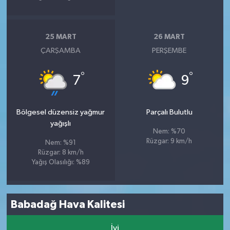
25 MART
26 MART
ÇARŞAMBA
PERŞEMBE
°
°
7
9
Bölgesel düzensiz yağmur
Parçalı Bulutlu
yağışlı
Nem: %70
Rüzgar: 9 km/h
Nem: %91
Rüzgar: 8 km/h
Yağış Olasılığı: %89
Babadağ Hava Kalitesi
İyi