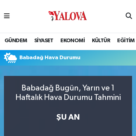
GÜNDEM
Yalova Nöbetçi Eczaneler
SİYASET
Yalova Hava Durumu
GÜNDEM
SİYASET
EKONOMİ
KÜLTÜR
EĞİTİM
EKONOMİ
Yalova Namaz Vakitleri
Babadağ Hava Durumu
KÜLTÜR
Yalova Trafik Yoğunluk Haritası
EĞİTİM
Puan Durumu ve Fikstür
Babadağ Bugün, Yarın ve 1
Haftalık Hava Durumu Tahmini
BİLİM VE TEKNOLOJİ
Tüm Manşetler
ASAYİŞ
Son Dakika Haberleri
ŞU AN
SAĞLIK
Haber Arşivi