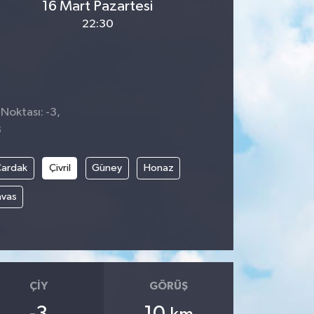
16 Mart Pazartesi
22:30
 Noktası: -3,
8
Çardak
Çivril
Güney
Honaz
avas
ÇIY
GÖRÜŞ