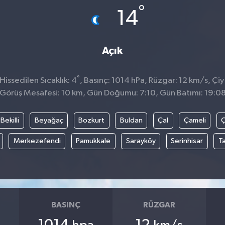
°
14
Açık
°
issedilen Sıcaklık: 4
, Basınç: 1014 hPa, Rüzgar: 12 km/s, Çiy
Görüş Mesafesi: 10 km, Gün Doğumu: 7:10, Gün Batımı: 19:0
Bekilli
Beyağaç
Bozkurt
Buldan
Çal
Çameli
Merkezefendi
Pamukkale
Sarayköy
Serinhisar
T
BASINÇ
RÜZGAR