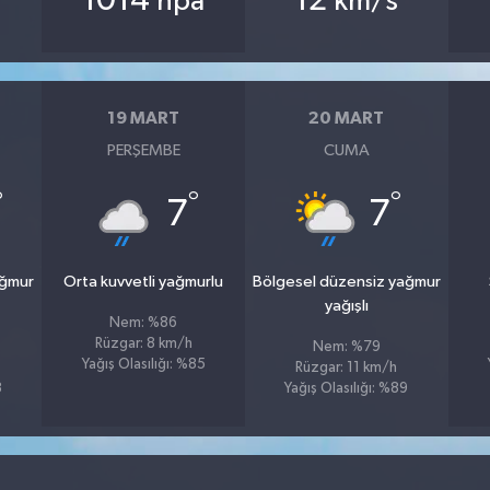
1014
12
hpa
km/s
19 MART
20 MART
PERŞEMBE
CUMA
°
°
°
7
7
ağmur
Orta kuvvetli yağmurlu
Bölgesel düzensiz yağmur
yağışlı
Nem: %86
Rüzgar: 8 km/h
Nem: %79
Yağış Olasılığı: %85
Rüzgar: 11 km/h
3
Yağış Olasılığı: %89