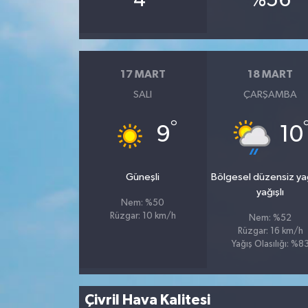
4
%56
17 MART
18 MART
SALI
ÇARŞAMBA
°
9
10
Güneşli
Bölgesel düzensiz y
yağışlı
Nem: %50
Rüzgar: 10 km/h
Nem: %52
Rüzgar: 16 km/h
Yağış Olasılığı: %8
Çivril Hava Kalitesi