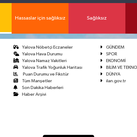
Hassaslar için sağlıksız
Sağlıksız
Yalova Nöbetçi Eczaneler
GÜNDEM
Yalova Hava Durumu
SPOR
Yalova Namaz Vakitleri
EKONOMİ
Yalova Trafik Yoğunluk Haritası
BİLİM VE TEKNO
Puan Durumu ve Fikstür
DÜNYA
Tüm Manşetler
ilan.gov.tr
Son Dakika Haberleri
Haber Arşivi