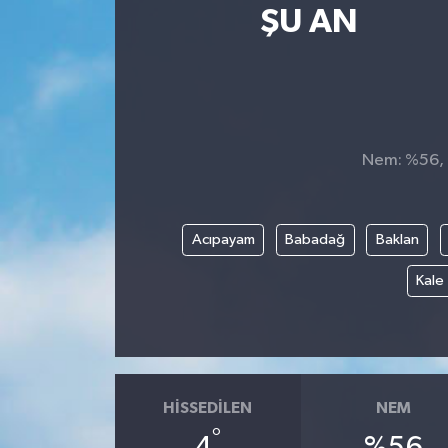
ŞU AN
SPOR
ULUSAL
İLÇELERİMİZ
Nem: %56, H
RESMİ İLAN
Acıpayam
Babadağ
Baklan
Kale
HISSEDILEN
NEM
°