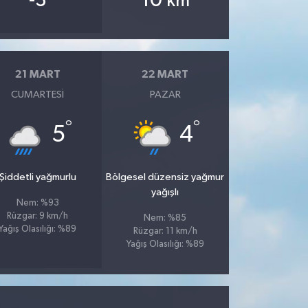
-3
10
km
21 MART
22 MART
CUMARTESI
PAZAR
°
°
5
4
Şiddetli yağmurlu
Bölgesel düzensiz yağmur
yağışlı
Nem: %93
Rüzgar: 9 km/h
Nem: %85
Yağış Olasılığı: %89
Rüzgar: 11 km/h
Yağış Olasılığı: %89