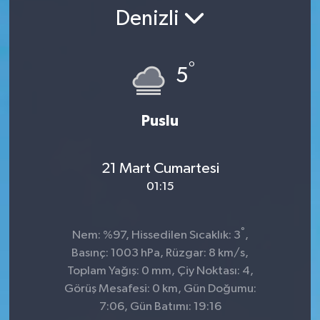
Denizli
SPOR
ULUSAL
°
5
İLÇELERİMİZ
Puslu
RESMİ İLAN
21 Mart Cumartesi
01:15
°
Nem: %97, Hissedilen Sıcaklık: 3
,
Basınç: 1003 hPa, Rüzgar: 8 km/s,
Toplam Yağış: 0 mm, Çiy Noktası: 4,
Görüş Mesafesi: 0 km, Gün Doğumu:
7:06, Gün Batımı: 19:16