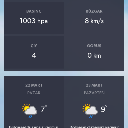
BASINÇ
RÜZGAR
1003
8
hpa
km/s
ÇIY
GÖRÜŞ
4
0
km
22 MART
23 MART
PAZAR
PAZARTESI
°
°
7
9
Bölgesel düzensiz yağmur
Bölgesel düzensiz yağmur