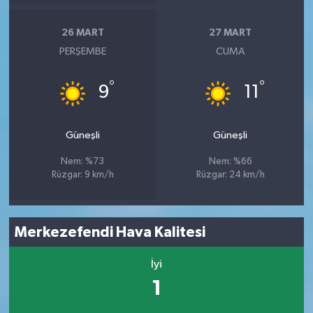
26 MART
27 MART
PERŞEMBE
CUMA
°
°
9
11
Güneşli
Güneşli
Nem: %73
Nem: %66
Rüzgar: 9 km/h
Rüzgar: 24 km/h
Merkezefendi Hava Kalitesi
İyi
1