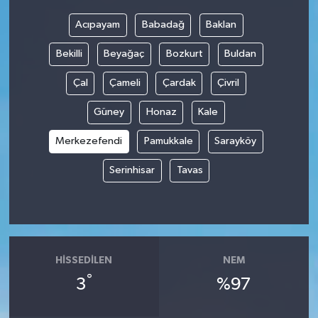
Acıpayam
Babadağ
Baklan
Bekilli
Beyağaç
Bozkurt
Buldan
Çal
Çameli
Çardak
Çivril
Güney
Honaz
Kale
Merkezefendi
Pamukkale
Sarayköy
Serinhisar
Tavas
HISSEDILEN
NEM
°
3
%97