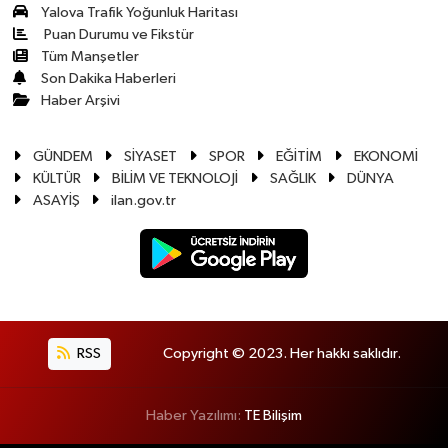
Yalova Trafik Yoğunluk Haritası
Puan Durumu ve Fikstür
Tüm Manşetler
Son Dakika Haberleri
Haber Arşivi
GÜNDEM
SİYASET
SPOR
EĞİTİM
EKONOMİ
KÜLTÜR
BİLİM VE TEKNOLOJİ
SAĞLIK
DÜNYA
ASAYİŞ
ilan.gov.tr
RSS
Copyright © 2023. Her hakkı saklıdır.
Haber Yazılımı:
TE Bilişim