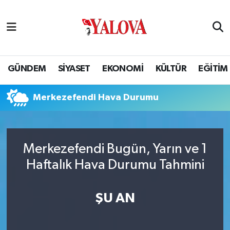
GÜNDEM
Yalova Nöbetçi Eczaneler
SİYASET
Yalova Hava Durumu
GÜNDEM
SİYASET
EKONOMİ
KÜLTÜR
EĞİTİM
EKONOMİ
Yalova Namaz Vakitleri
Merkezefendi Hava Durumu
KÜLTÜR
Yalova Trafik Yoğunluk Haritası
EĞİTİM
Puan Durumu ve Fikstür
Merkezefendi Bugün, Yarın ve 1
Haftalık Hava Durumu Tahmini
BİLİM VE TEKNOLOJİ
Tüm Manşetler
ASAYİŞ
Son Dakika Haberleri
ŞU AN
SAĞLIK
Haber Arşivi