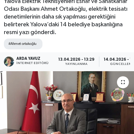
Yalova Elektrik Teknisyenleri Esnaf ve Sanatkârlar
Odası Başkanı Ahmet Ortakoğlu, elektrik tesisatı
SPOR
denetimlerinin daha sık yapılması gerektiğini
belirterek Yalova’daki 14 belediye başkanlığına
ULUSAL
resmi yazı gönderdi.
İLÇELERİMİZ
#Ahmet ortakoğlu
RESMİ İLAN
ARDA YAVUZ
13.04.2026 - 13:29
14.04.2026 - 1
İNTERNET EDITÖRÜ
YAYINLANMA
GÜNCELLEM