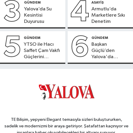
3
4
GÜNDEM
ASAYİŞ
Yalova’da Su
Armutlu’da
Kesintisi
Marketlere Sıkı
Duyurusu
Denetim
5
6
GÜNDEM
GÜNDEM
YTSO ile Hacı
Başkan
Saffet Çam Vakfı
Güçlü’den
Güçlerini
Yalova'da
Birleştirdi
OSB'ler İçin
Altyapı ve Konut
Uyarısı
TE Bilişim, yepyeni Elegant temasıyla sizleri buluştururken,
sadelik ve modernizmi bir araya getiriyor. Şatafattan kaçınıyor ve
insanlara haber okuyabilecekleri bir altyapı sunuyor.