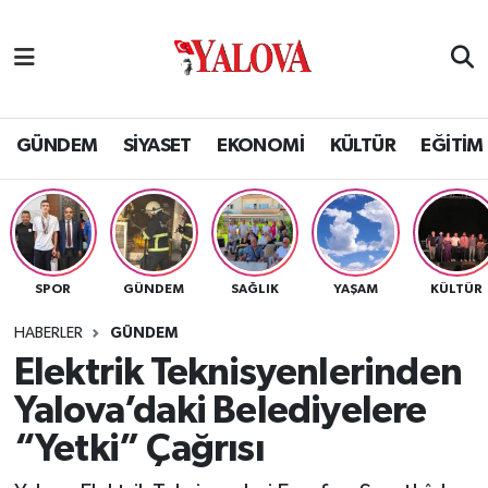
GÜNDEM
Yalova Nöbetçi Eczaneler
SİYASET
Yalova Hava Durumu
GÜNDEM
SİYASET
EKONOMİ
KÜLTÜR
EĞİTİM
EKONOMİ
Yalova Namaz Vakitleri
KÜLTÜR
Yalova Trafik Yoğunluk Haritası
SPOR
GÜNDEM
SAĞLIK
YAŞAM
KÜLTÜR
EĞİTİM
Puan Durumu ve Fikstür
HABERLER
GÜNDEM
BİLİM VE TEKNOLOJİ
Tüm Manşetler
Elektrik Teknisyenlerinden
Yalova’daki Belediyelere
ASAYİŞ
Son Dakika Haberleri
“Yetki” Çağrısı
SAĞLIK
Haber Arşivi