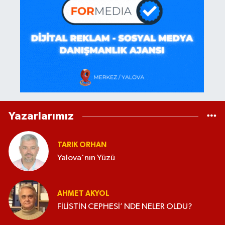
Yazarlarımız
TARIK ORHAN
Yalova'nın Yüzü
AHMET AKYOL
FİLİSTİN CEPHESİ’ NDE NELER OLDU?