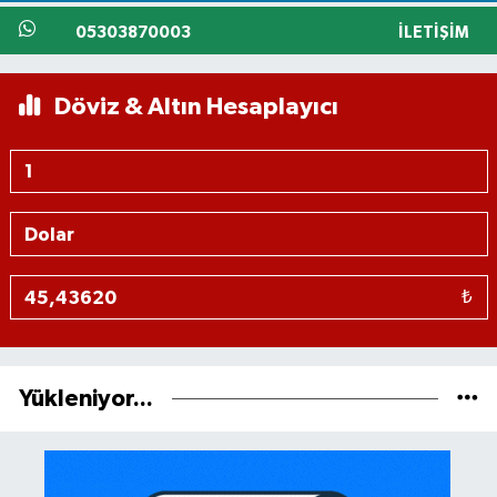
05303870003
İLETIŞIM
Döviz & Altın Hesaplayıcı
₺
Yükleniyor...