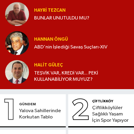
HAYRI TEZCAN
BUNLAR UNUTULDU MU?
HANNAN ÖNGÜ
ABD'nin İşlediği Savaş Suçları-XIV
HALIT GÜLEÇ
TEŞVİK VAR, KREDİ VAR... PEKİ
KULLANABİLİYOR MUYUZ?
1
2
ÇİFTLİKKÖY
GÜNDEM
Çiftlikköylüler
Yalova Sahillerinde
Sağlıklı Yaşam
Korkutan Tablo
İçin Spor Yapıyor