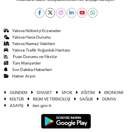
Yalova Nöbetçi Eczaneler
Yalova Hava Durumu
Yalova Namaz Vakitleri
Yalova Trafik Yoğunluk Haritası
Puan Durumu ve Fikstür
Tüm Manşetler
Son Dakika Haberleri
Haber Arşivi
GÜNDEM
SİYASET
SPOR
EĞİTİM
EKONOMİ
KÜLTÜR
BİLİM VE TEKNOLOJİ
SAĞLIK
DÜNYA
ASAYİŞ
ilan.gov.tr