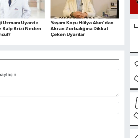
ji Uzmanı Uyardı:
Yaşam Koçu Hülya Akın’dan
 Kalp Krizi Neden
Akran Zorbalığına Dikkat
mcül?
Çeken Uyarılar