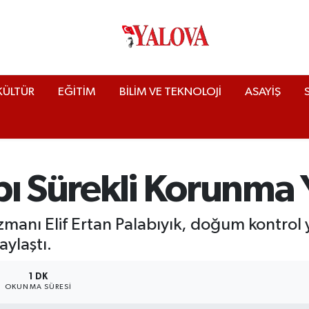
KÜLTÜR
EĞİTİM
BİLİM VE TEKNOLOJİ
ASAYİŞ
pı Sürekli Korunma 
manı Elif Ertan Palabıyık, doğum kontrol 
aylaştı.
1 DK
OKUNMA SÜRESI