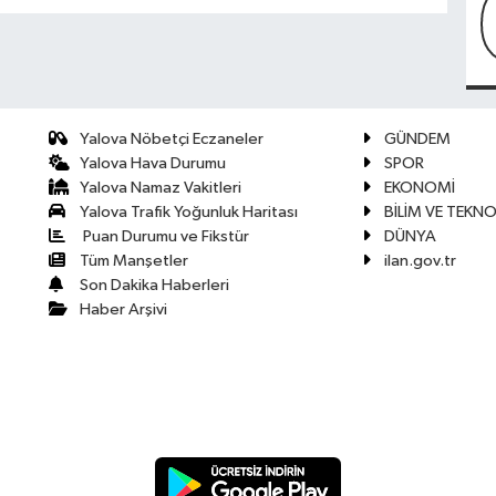
Yalova Nöbetçi Eczaneler
GÜNDEM
Yalova Hava Durumu
SPOR
Yalova Namaz Vakitleri
EKONOMİ
Yalova Trafik Yoğunluk Haritası
BİLİM VE TEKNO
Puan Durumu ve Fikstür
DÜNYA
Tüm Manşetler
ilan.gov.tr
Son Dakika Haberleri
Haber Arşivi