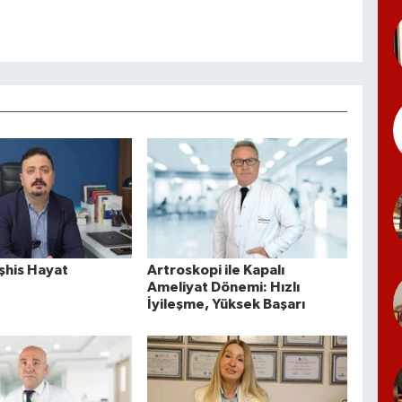
şhis Hayat
Artroskopi ile Kapalı
Ameliyat Dönemi: Hızlı
İyileşme, Yüksek Başarı