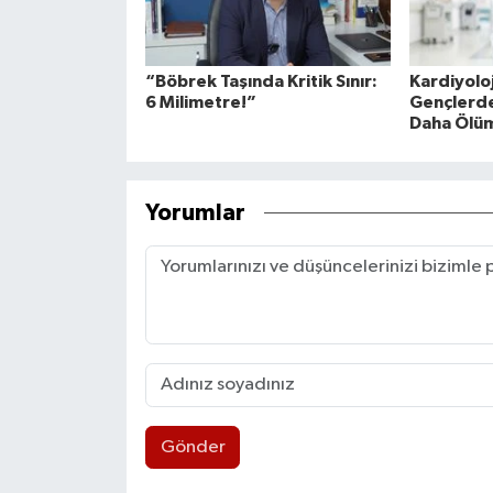
“Böbrek Taşında Kritik Sınır:
Kardiyolo
6 Milimetre!”
Gençlerde
Daha Ölü
Yorumlar
Gönder