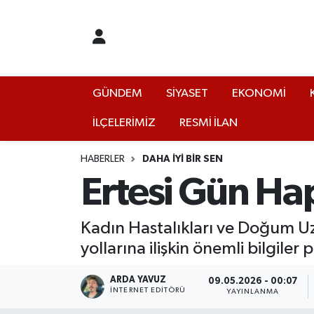
GÜNDEM
Yalova Nöbetçi Eczaneler
SİYASET
Yalova Hava Durumu
GÜNDEM
SİYASET
EKONOMİ
İLÇELERİMİZ
RESMİ İLAN
EKONOMİ
Yalova Namaz Vakitleri
KÜLTÜR
Yalova Trafik Yoğunluk Haritası
HABERLER
DAHA İYİ BİR SEN
Ertesi Gün Ha
EĞİTİM
Puan Durumu ve Fikstür
Kadın Hastalıkları ve Doğum Uz
BİLİM VE TEKNOLOJİ
Tüm Manşetler
yollarına ilişkin önemli bilgiler p
ASAYİŞ
Son Dakika Haberleri
ARDA YAVUZ
09.05.2026 - 00:07
İNTERNET EDITÖRÜ
YAYINLANMA
SAĞLIK
Haber Arşivi