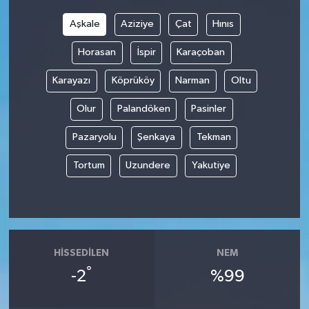
Aşkale
Aziziye
Çat
Hınıs
Horasan
İspir
Karaçoban
Karayazı
Köprüköy
Narman
Oltu
Olur
Palandöken
Pasinler
Pazaryolu
Şenkaya
Tekman
Tortum
Uzundere
Yakutiye
HISSEDILEN
NEM
°
-2
%99