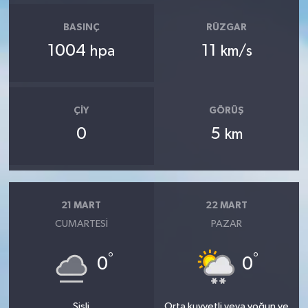
BASINÇ
RÜZGAR
1004
11
hpa
km/s
ÇIY
GÖRÜŞ
0
5
km
21 MART
22 MART
CUMARTESI
PAZAR
°
°
0
0
Sisli
Orta kuvvetli veya yoğun ve