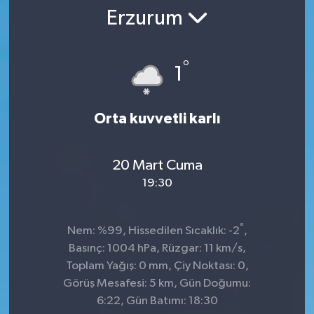
Erzurum
SPOR
ULUSAL
°
1
İLÇELERİMİZ
Orta kuvvetli karlı
RESMİ İLAN
20 Mart Cuma
19:30
°
Nem: %99, Hissedilen Sıcaklık: -2
,
Basınç: 1004 hPa, Rüzgar: 11 km/s,
Toplam Yağış: 0 mm, Çiy Noktası: 0,
Görüş Mesafesi: 5 km, Gün Doğumu:
6:22, Gün Batımı: 18:30