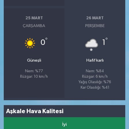
25 MART
26 MART
ÇARŞAMBA
PERŞEMBE
°
°
0
1
Güneşli
Hafif karlı
Nem: %77
Nem: %84
Rüzgar: 10 km/h
Rüzgar: 6 km/h
Yağış Olasılığı: %76
Kar Olasılığı: %41
Aşkale Hava Kalitesi
İyi