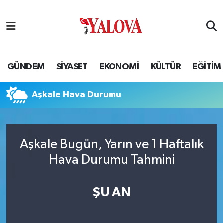
GÜNDEM
Yalova Nöbetçi Eczaneler
SİYASET
Yalova Hava Durumu
GÜNDEM
SİYASET
EKONOMİ
KÜLTÜR
EĞİTİM
EKONOMİ
Yalova Namaz Vakitleri
Aşkale Hava Durumu
KÜLTÜR
Yalova Trafik Yoğunluk Haritası
EĞİTİM
Puan Durumu ve Fikstür
Aşkale Bugün, Yarın ve 1 Haftalık
Hava Durumu Tahmini
BİLİM VE TEKNOLOJİ
Tüm Manşetler
ASAYİŞ
Son Dakika Haberleri
ŞU AN
SAĞLIK
Haber Arşivi