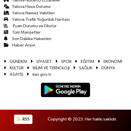
Yalova Nöbetçi Eczaneler
Yalova Hava Durumu
Yalova Namaz Vakitleri
Yalova Trafik Yoğunluk Haritası
Puan Durumu ve Fikstür
Tüm Manşetler
Son Dakika Haberleri
Haber Arşivi
GÜNDEM
SİYASET
SPOR
EĞİTİM
EKONOMİ
KÜLTÜR
BİLİM VE TEKNOLOJİ
SAĞLIK
DÜNYA
ASAYİŞ
ilan.gov.tr
RSS
Copyright © 2023. Her hakkı saklıdır.