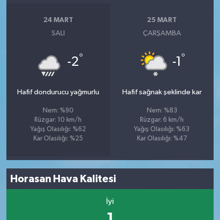
24 MART
25 MART
SALI
ÇARŞAMBA
°
°
-2
-1
Hafif dondurucu yağmurlu
Hafif sağnak şeklinde kar
Nem: %90
Nem: %83
Rüzgar: 10 km/h
Rüzgar: 6 km/h
Yağış Olasılığı: %62
Yağış Olasılığı: %63
Kar Olasılığı: %25
Kar Olasılığı: %47
Horasan Hava Kalitesi
İyi
1