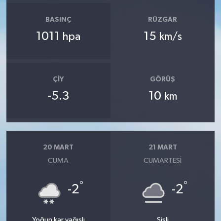
BASINÇ
RÜZGAR
1011
15
hpa
km/s
ÇIY
GÖRÜŞ
-5.3
10
km
20 MART
21 MART
CUMA
CUMARTESI
°
°
-2
-2
Yoğun kar yağışlı
Sisli