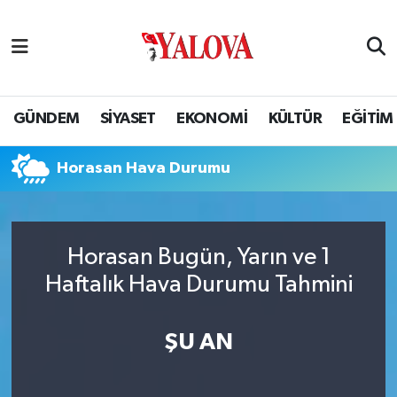
GÜNDEM
Yalova Nöbetçi Eczaneler
SİYASET
Yalova Hava Durumu
GÜNDEM
SİYASET
EKONOMİ
KÜLTÜR
EĞİTİM
EKONOMİ
Yalova Namaz Vakitleri
Horasan Hava Durumu
KÜLTÜR
Yalova Trafik Yoğunluk Haritası
EĞİTİM
Puan Durumu ve Fikstür
Horasan Bugün, Yarın ve 1
Haftalık Hava Durumu Tahmini
BİLİM VE TEKNOLOJİ
Tüm Manşetler
ASAYİŞ
Son Dakika Haberleri
ŞU AN
SAĞLIK
Haber Arşivi