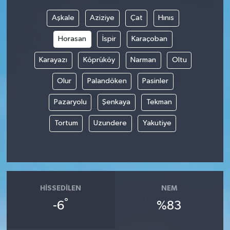
Aşkale
Aziziye
Çat
Hınıs
Horasan
İspir
Karaçoban
Karayazı
Köprüköy
Narman
Oltu
Olur
Palandöken
Pasinler
Pazaryolu
Şenkaya
Tekman
Tortum
Uzundere
Yakutiye
HISSEDILEN
NEM
°
-6
%83