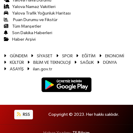
Yalova Hava Durumu
Yalova Namaz Vakitleri
Yalova Trafik Yoğunluk Haritası
Puan Durumu ve Fikstür
Tüm Manşetler
Son Dakika Haberleri
Haber Arşivi
GÜNDEM
SİYASET
SPOR
EĞİTİM
EKONOMİ
KÜLTÜR
BİLİM VE TEKNOLOJİ
SAĞLIK
DÜNYA
ASAYİŞ
ilan.gov.tr
RSS
Copyright © 2023. Her hakkı saklıdır.
Haber Yazılımı:
TE Bilişim