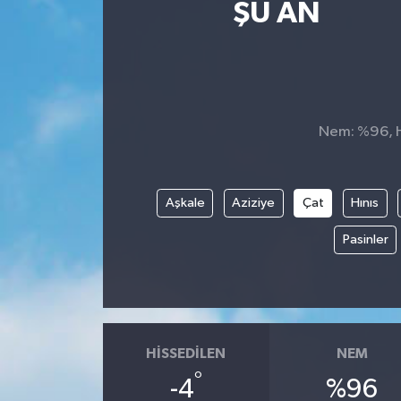
ŞU AN
SPOR
ULUSAL
İLÇELERİMİZ
Nem: %96, Hi
RESMİ İLAN
Aşkale
Aziziye
Çat
Hınıs
Pasinler
HISSEDILEN
NEM
°
-4
%96