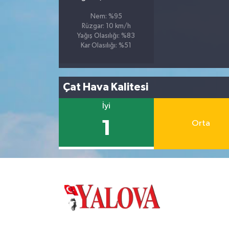
Nem: %95
Rüzgar: 10 km/h
Yağış Olasılığı: %83
Kar Olasılığı: %51
Çat Hava Kalitesi
İyi
1
Orta