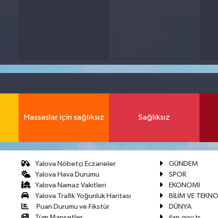
Hassaslar için sağlıksız
Sağlıksız
Yalova Nöbetçi Eczaneler
GÜNDEM
Yalova Hava Durumu
SPOR
Yalova Namaz Vakitleri
EKONOMİ
Yalova Trafik Yoğunluk Haritası
BİLİM VE TEKNO
Puan Durumu ve Fikstür
DÜNYA
Tüm Manşetler
ilan.gov.tr