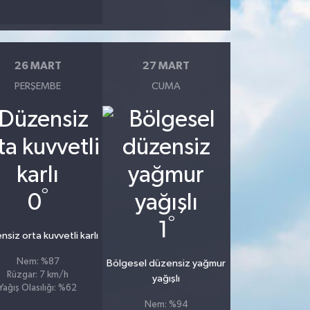
26 MART
27 MART
PERŞEMBE
CUMA
°
0
°
1
siz orta kuvvetli karlı
Nem: %87
Bölgesel düzensiz yağmur
Rüzgar: 7 km/h
yağışlı
Yağış Olasılığı: %62
Nem: %94