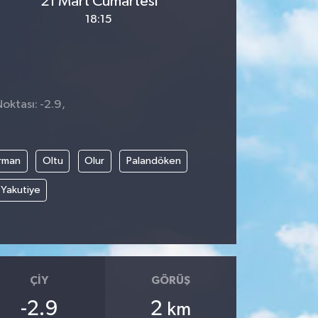
21 Mart Cumartesi
18:15
Noktası: -2.9,
rman
Oltu
Olur
Palandöken
Yakutiye
ÇIY
GÖRÜŞ
-2.9
2
km