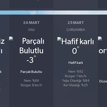
24 MART
25 MART
SALI
ÇARŞAMBA
°
0
°
-3
Hafif karlı
lı
Parçalı Bulutlu
Nem: %92
Rüzgar: 7 km/h
Yağış Olasılığı: %84
Nem: %84
Düzen
Kar Olasılığı: %25
Rüzgar: 8 km/h
2