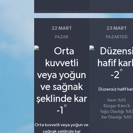
22 MART
23 MART
PAZAR
PAZARTESI
°
-2
Düzensiz hafif kar
Nem: %95
°
Rüzgar: 8 km/h
-1
Yağış Olasılığı: %8
Kar Olasılığı: %60
Orta kuvvetli veya yoğun ve
sağnak şeklinde kar