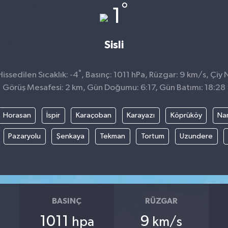
°
1
Sisli
°
ssedilen Sıcaklık: -4
, Basınç: 1011 hPa, Rüzgar: 9 km/s, Çiy 
Görüş Mesafesi: 2 km, Gün Doğumu: 6:17, Gün Batımı: 18:28
Horasan
İspir
Karaçoban
Karayazı
Köprüköy
Na
Pazaryolu
Şenkaya
Tekman
Tortum
Uzundere
BASINÇ
RÜZGAR
1011
9
hpa
km/s