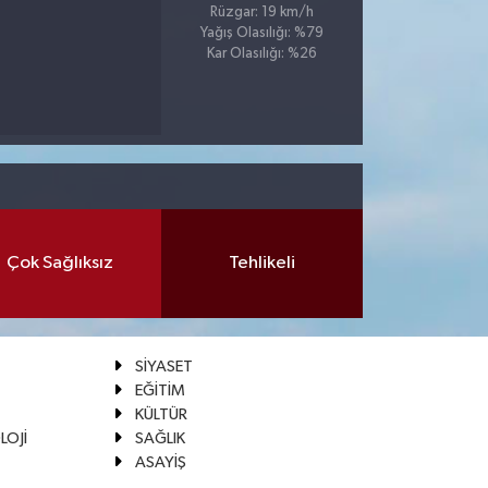
Rüzgar: 19 km/h
Yağış Olasılığı: %79
Kar Olasılığı: %26
Çok Sağlıksız
Tehlikeli
SİYASET
EĞİTİM
KÜLTÜR
LOJİ
SAĞLIK
ASAYİŞ