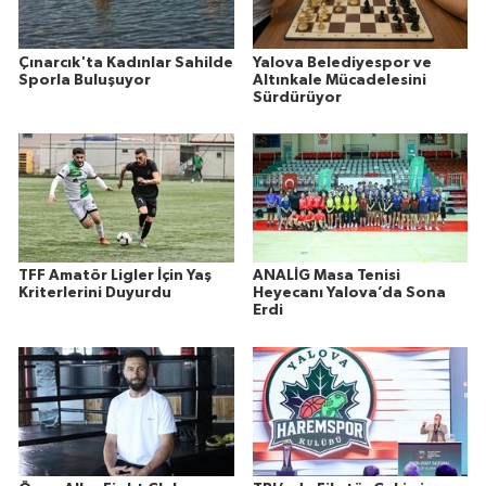
Çınarcık'ta Kadınlar Sahilde
Yalova Belediyespor ve
Sporla Buluşuyor
Altınkale Mücadelesini
Sürdürüyor
TFF Amatör Ligler İçin Yaş
ANALİG Masa Tenisi
Kriterlerini Duyurdu
Heyecanı Yalova’da Sona
Erdi