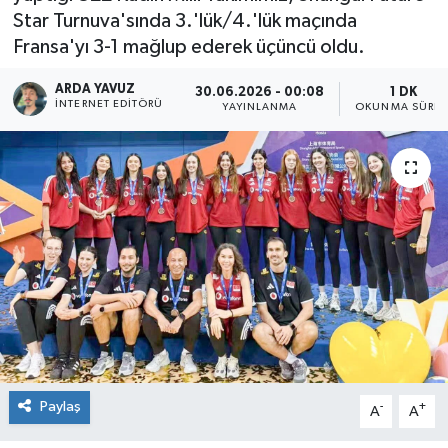
Star Turnuva'sında 3.'lük/4.'lük maçında
SPOR
Fransa'yı 3-1 mağlup ederek üçüncü oldu.
ULUSAL
ARDA YAVUZ
30.06.2026 - 00:08
1 DK
İNTERNET EDITÖRÜ
YAYINLANMA
OKUNMA SÜRES
İLÇELERİMİZ
RESMİ İLAN
Paylaş
-
+
A
A