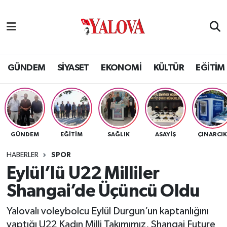
GÜNDEM
Yalova Nöbetçi Eczaneler
SİYASET
Yalova Hava Durumu
GÜNDEM
SİYASET
EKONOMİ
KÜLTÜR
EĞİTİM
EKONOMİ
Yalova Namaz Vakitleri
KÜLTÜR
Yalova Trafik Yoğunluk Haritası
GÜNDEM
EĞİTİM
SAĞLIK
ASAYİŞ
ÇINARCI
EĞİTİM
Puan Durumu ve Fikstür
HABERLER
SPOR
BİLİM VE TEKNOLOJİ
Tüm Manşetler
Eylül’lü U22 Milliler
Shangai’de Üçüncü Oldu
ASAYİŞ
Son Dakika Haberleri
Yalovalı voleybolcu Eylül Durgun’un kaptanlığını
SAĞLIK
Haber Arşivi
yaptığı U22 Kadın Milli Takımımız, Shangai Future