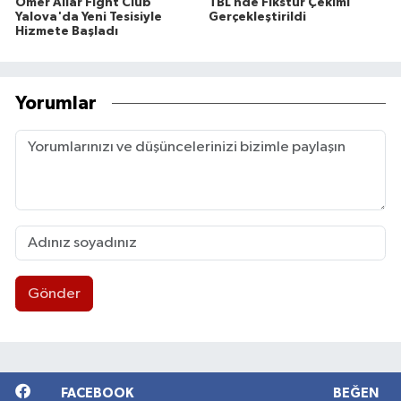
Ömer Allar Fight Club
TBL’nde Fikstür Çekimi
Yalova'da Yeni Tesisiyle
Gerçekleştirildi
Hizmete Başladı
Yorumlar
Gönder
FACEBOOK
BEĞEN