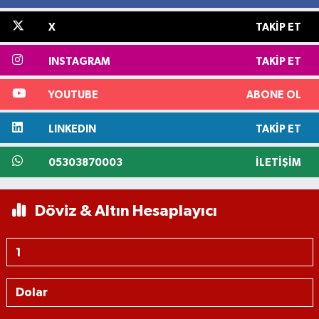
X
TAKIP ET
INSTAGRAM
TAKIP ET
YOUTUBE
ABONE OL
LINKEDIN
TAKIP ET
05303870003
İLETIŞIM
Döviz & Altın Hesaplayıcı