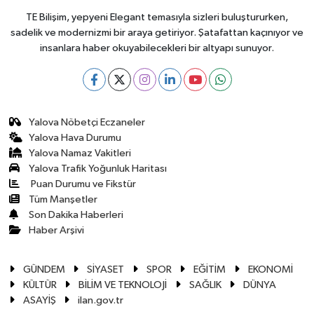
TE Bilişim, yepyeni Elegant temasıyla sizleri buluştururken,
sadelik ve modernizmi bir araya getiriyor. Şatafattan kaçınıyor ve
insanlara haber okuyabilecekleri bir altyapı sunuyor.
Yalova Nöbetçi Eczaneler
Yalova Hava Durumu
Yalova Namaz Vakitleri
Yalova Trafik Yoğunluk Haritası
Puan Durumu ve Fikstür
Tüm Manşetler
Son Dakika Haberleri
Haber Arşivi
GÜNDEM
SİYASET
SPOR
EĞİTİM
EKONOMİ
KÜLTÜR
BİLİM VE TEKNOLOJİ
SAĞLIK
DÜNYA
ASAYİŞ
ilan.gov.tr