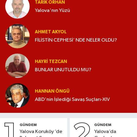
TARIK ORHAN
Yalova'nın Yüzü
AHMET AKYOL
FİLİSTİN CEPHESİ’ NDE NELER OLDU?
HAYRI TEZCAN
BUNLAR UNUTULDU MU?
HANNAN ÖNGÜ
ABD'nin İşlediği Savaş Suçları-XIV
1
2
GÜNDEM
GÜNDEM
Yalova Koruköy ’de
Yalova’da