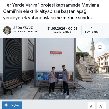
Her Yerde Varım" projesi kapsamında Mevlana
SPOR
Camii'nin elektrik altyapısını baştan aşağı
yenileyerek vatandaşların hizmetine sundu.
ULUSAL
ARDA YAVUZ
21.05.2026 - 00:03
1
İNTERNET EDITÖRÜ
YAYINLANMA
PAYLAŞIM
O
İLÇELERİMİZ
RESMİ İLAN
Paylaş
-
+
A
A