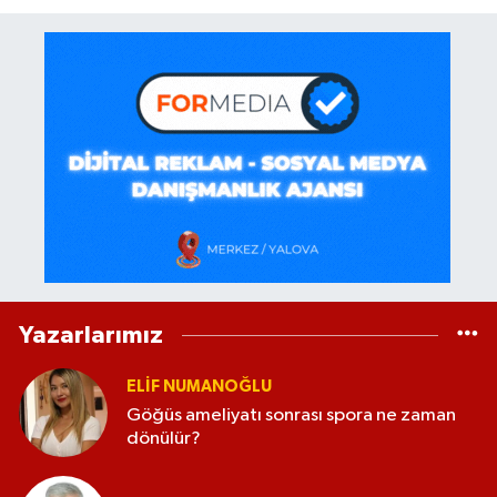
Yazarlarımız
ELİF NUMANOĞLU
Göğüs ameliyatı sonrası spora ne zaman
dönülür?