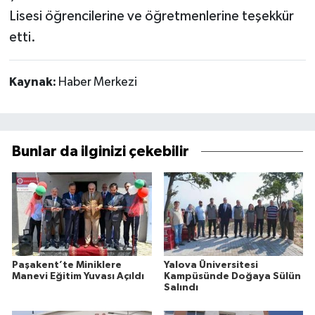
Lisesi öğrencilerine ve öğretmenlerine teşekkür
etti.
Kaynak:
Haber Merkezi
Bunlar da ilginizi çekebilir
Paşakent’te Miniklere
Yalova Üniversitesi
Manevi Eğitim Yuvası Açıldı
Kampüsünde Doğaya Sülün
Salındı