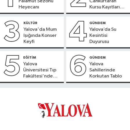
Palamut Sezonu
Cankurtaran
Heyecanı
Kursu Kayıtları
Başladı
3
4
KÜLTÜR
GÜNDEM
Yalova'da Mum
Yalova’da Su
Işığında Konser
Kesintisi
Keyfi
Duyurusu
5
6
EĞİTİM
GÜNDEM
Yalova
Yalova
Üniversitesi Tıp
Sahillerinde
Fakültesi'nde
Korkutan Tablo
Yeni Dönem