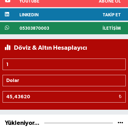
YOUTUBE
ABONE OL
LINKEDIN
TAKIP ET
05303870003
İLETIŞIM
Döviz & Altın Hesaplayıcı
₺
Yükleniyor...