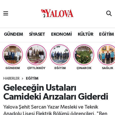
GÜNDEM
Yalova Nöbetçi Eczaneler
SİYASET
Yalova Hava Durumu
GÜNDEM
SİYASET
EKONOMİ
KÜLTÜR
EĞİTİM
EKONOMİ
Yalova Namaz Vakitleri
KÜLTÜR
Yalova Trafik Yoğunluk Haritası
GÜNDEM
ÇİFTLİKKÖY
EĞİTİM
ÇINARCIK
SAĞLIK
EĞİTİM
Puan Durumu ve Fikstür
HABERLER
EĞİTİM
BİLİM VE TEKNOLOJİ
Tüm Manşetler
Geleceğin Ustaları
Camideki Arızaları Giderdi
ASAYİŞ
Son Dakika Haberleri
Yalova Şehit Sercan Yazar Mesleki ve Teknik
SAĞLIK
Haber Arşivi
Anadolu Lisesi Elektrik Bölümü öğrencileri, "Ben