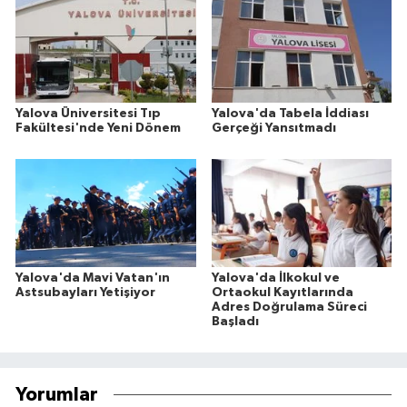
Yalova Üniversitesi Tıp
Yalova'da Tabela İddiası
Fakültesi'nde Yeni Dönem
Gerçeği Yansıtmadı
Yalova'da Mavi Vatan'ın
Yalova'da İlkokul ve
Astsubayları Yetişiyor
Ortaokul Kayıtlarında
Adres Doğrulama Süreci
Başladı
Yorumlar