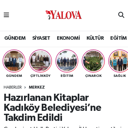
GÜNDEM
Yalova Nöbetçi Eczaneler
SİYASET
Yalova Hava Durumu
GÜNDEM
SİYASET
EKONOMİ
KÜLTÜR
EĞİTİM
EKONOMİ
Yalova Namaz Vakitleri
KÜLTÜR
Yalova Trafik Yoğunluk Haritası
GÜNDEM
ÇİFTLİKKÖY
EĞİTİM
ÇINARCIK
SAĞLIK
EĞİTİM
Puan Durumu ve Fikstür
HABERLER
MERKEZ
BİLİM VE TEKNOLOJİ
Tüm Manşetler
Hazırlanan Kitaplar
Kadıköy Belediyesi’ne
ASAYİŞ
Son Dakika Haberleri
Takdim Edildi
SAĞLIK
Haber Arşivi