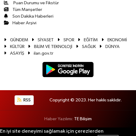
Puan Durumu ve Fikstür
Tüm Manşetler
Son Dakika Haberleri
Haber Arşivi
GÜNDEM
SİYASET
SPOR
EĞİTİM
EKONOMİ
KÜLTÜR
BİLİM VE TEKNOLOJİ
SAĞLIK
DÜNYA
ASAYİŞ
ilan.gov.tr
RSS
Copyright © 2023. Her hakkı saklıdır.
Haber Yazılımı:
TE Bilişim
En iyi site deneyimi sağlamak için çerezlerden