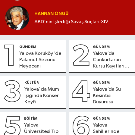
HANNAN ÖNGÜ
ABD'nin İşlediği Savaş Suçları-XIV
1
2
GÜNDEM
GÜNDEM
Yalova Koruköy ’de
Yalova’da
Palamut Sezonu
Cankurtaran
Heyecanı
Kursu Kayıtları
Başladı
3
4
KÜLTÜR
GÜNDEM
Yalova'da Mum
Yalova’da Su
Işığında Konser
Kesintisi
Keyfi
Duyurusu
5
6
EĞİTİM
GÜNDEM
Yalova
Yalova
Üniversitesi Tıp
Sahillerinde