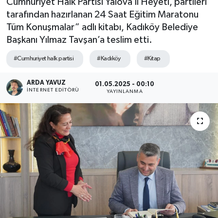
Cumhuriyet Halk Partisi Yalova İl Heyeti, partileri
tarafından hazırlanan 24 Saat Eğitim Maratonu
SPOR
Tüm Konuşmalar” adlı kitabı, Kadıköy Belediye
Başkanı Yılmaz Tavşan’a teslim etti.
ULUSAL
#Cumhuriyet halk partisi
#Kadıköy
#Kitap
İLÇELERİMİZ
ARDA YAVUZ
01.05.2025 - 00:10
RESMİ İLAN
İNTERNET EDITÖRÜ
YAYINLANMA