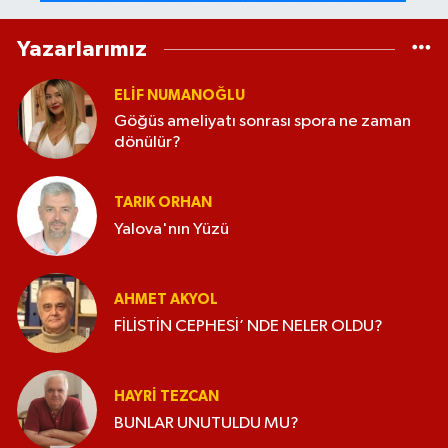
Yazarlarımız
ELİF NUMANOĞLU
Göğüs ameliyatı sonrası spora ne zaman
dönülür?
TARIK ORHAN
Yalova'nın Yüzü
AHMET AKYOL
FİLİSTİN CEPHESİ’ NDE NELER OLDU?
HAYRI TEZCAN
BUNLAR UNUTULDU MU?