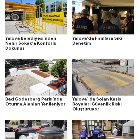
Yalova Belediyesi’nden
Yalova’da Fırınlara Sıkı
Nehir Sokak’a Konforlu
Denetim
Dokunuş
Bad Godesberg Parkı’nda
Yalova’ da Solan Kasis
Oturma Alanları Yenileniyor
Boyaları Güvenlik Riski
Oluşturuyor