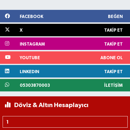
FACEBOOK
BEĞEN
X
TAKIP ET
INSTAGRAM
TAKIP ET
YOUTUBE
ABONE OL
LINKEDIN
TAKIP ET
05303870003
İLETIŞIM
Döviz & Altın Hesaplayıcı